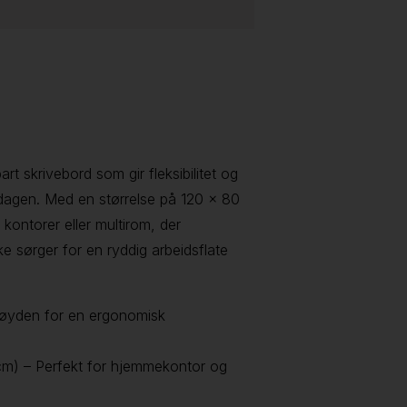
t skrivebord som gir fleksibilitet og
 dagen. Med en størrelse på 120 x 80
ontorer eller multirom, der
uke sørger for en ryddig arbeidsflate
høyden for en ergonomisk
cm) – Perfekt for hjemmekontor og