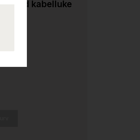
cm med kabelluke
l, Brukt
kurv