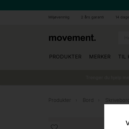
Miljøvennlig
2 års garanti
14 dager
PRODUKTER
MERKER
TIL
Trenger du hjelp med
Produkter
Bord
Skrivebor
V