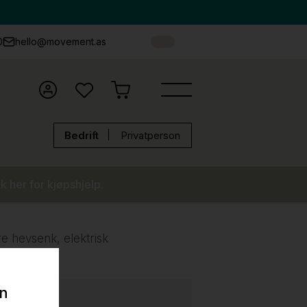
0
hello@movement.as
Bedrift
Privatperson
k her for kjøpshjelp.
e hevsenk, elektrisk
on