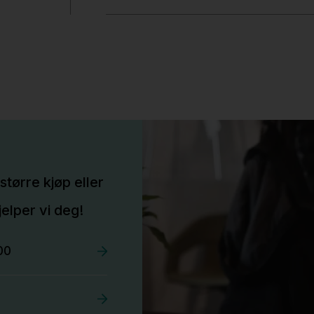
større kjøp eller
elper vi deg!
00