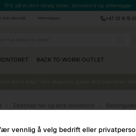
15% på et stort utvalg stoler, skrivebord og skillevegger
 full returrett
Informasjon
+47 22 15 15 0
 KONTORET
BACK TO WORK!
OUTLET
 et større kjøp? Våre eksperter guider deg hele veien. Klik
d
Elektriske hev og senk skrivebord
Rektangulær
ær vennlig å velg bedrift eller privatpers