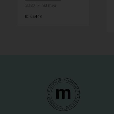
3.137 ,- inkl mva
ID: 63448