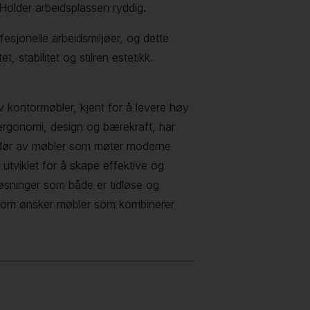
Holder arbeidsplassen ryddig.
fesjonelle arbeidsmiljøer, og dette
, stabilitet og stilren estetikk.
 kontormøbler, kjent for å levere høy
 ergonomi, design og bærekraft, har
andør av møbler som møter moderne
utviklet for å skape effektive og
løsninger som både er tidløse og
g som ønsker møbler som kombinerer