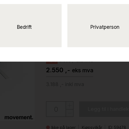
Solgt!Izi Pro 120x80
Lys
grå laminat, understell i grålakkert metal
Bedrift
Privatperson
Efg
3.000 ,- eks mva
-15%
2.550 ,-
eks mva
3.188 ,-
inkl mva
Legg til i handle
Ikke på lager
Kjøpsvilkår
ID: 59478