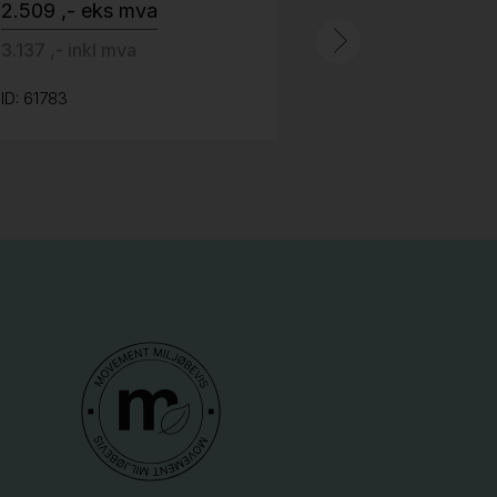
2.509 ,- eks mva
ID: 64758
3.137 ,- inkl mva
ID: 61783