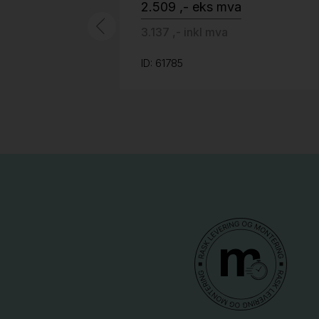
2.509 ,- eks mva
3.137 ,- inkl mva
ID: 61785