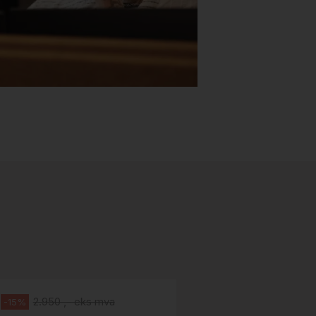
Stk.
518
H05 5600 Swingback-armlene Blått
stoff (Sellgren Punto 524), grått
Abstracta
fotkryss, Pent brukt
100 ,- eks 
Håg
125 ,- inkl m
2.950 ,- eks mva
-15%