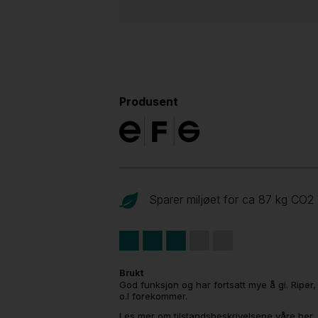
Produsent
Sparer miljøet for ca 87 kg CO
2
Brukt
God funksjon og har fortsatt mye å gi. Riper,
o.l forekommer.
Les mer om tilstandsbeskrivelsene våre her