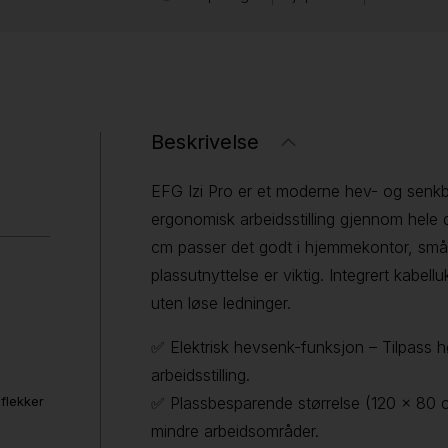
Beskrivelse
EFG Izi Pro er et moderne hev- og senkbar
ergonomisk arbeidsstilling gjennom hele
cm passer det godt i hjemmekontor, små k
plassutnyttelse er viktig. Integrert kabell
uten løse ledninger.
✅ Elektrisk hevsenk-funksjon – Tilpass 
arbeidsstilling.
 flekker
✅ Plassbesparende størrelse (120 x 80 
mindre arbeidsområder.