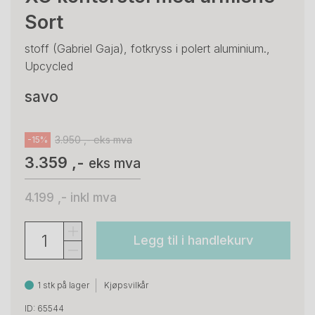
Sort
stoff (Gabriel Gaja), fotkryss i polert aluminium.,
Upcycled
savo
3.950 ,- eks mva
-15%
3.359 ,-
eks mva
4.199 ,-
inkl mva
Legg til i handlekurv
1 stk på lager
Kjøpsvilkår
ID: 65544