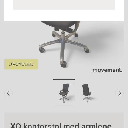
UPCYCLED
XO kontorstol med armlene