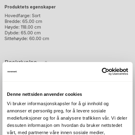
Produktets egenskaper
Hovedfarge:
Sort
Bredde:
65.00 cm
Høyde:
118.00 cm
Dybde:
65.00 cm
Sittehøyde:
60.00 cm
Beskrivelse
XO kontorstol fra Savo er en ergonomisk arbeidsstol
utviklet med fokus på fleksibilitet og komfort. Denne
modellen har høy rygg som gir ekstra støtte, samt
Denne nettsiden anvender cookies
armlener som avlaster skuldre og armer i løpet av
Vi bruker informasjonskapsler for å gi innhold og
arbeidsdagen.
annonser et personlig preg, for å levere sosiale
mediefunksjoner og for å analysere trafikken vår. Vi deler
Stolen er utstyrt med flere justeringsmuligheter som gjør
dessuten informasjon om hvordan du bruker nettstedet
det enkelt å tilpasse både sittehøyde og ryggstøtte til
vårt, med partnerne våre innen sosiale medier,