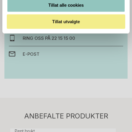
Trenger du hjelp med et større kjøp eller
Tillat alle cookies
prosjekt?
Ta kontakt med oss så hjelper vi deg!
Tillat utvalgte
RING OSS PÅ 22 15 15 00
E-POST
Stk.
814
H05 5600 Swingback-armlene Mørk
ANBEFALTE PRODUKTER
grått stoff (Sellgren Punto 844) grått fotkryss,
Pent brukt