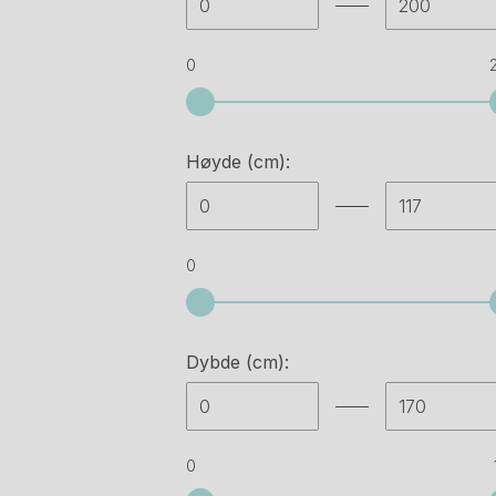
Usm haller
(2)
Vitra
(2)
0
Annet
(2)
Høyde (cm):
0
Dybde (cm):
0