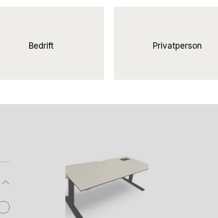
lære
Hjørneløsning
hevsenk,
elektrisk
Bedrift
Privatperson