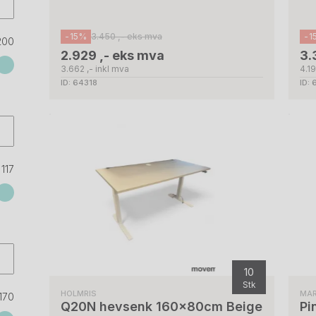
-15%
3.450 ,- eks mva
-1
200
2.929 ,- eks mva
3.
3.662 ,- inkl mva
4.19
ID: 64318
ID:
117
10
Stk
HOLMRIS
MA
170
Q20N hevsenk 160x80cm Beige
Pi