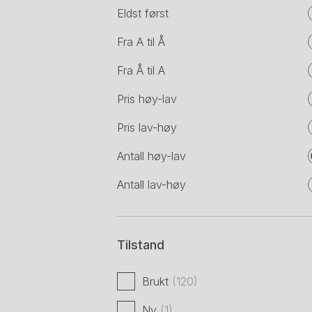
Eldst først
Fra A til Å
Fra Å til A
Pris høy-lav
Pris lav-høy
Antall høy-lav
Antall lav-høy
Tilstand
Brukt
(120)
Ny
(1)