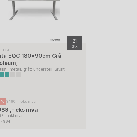
21
Stk
RTELA
nta EQC 180x90cm Grå
noleum,
list i metall, grått understell, Brukt
5%
3.160 ,- eks mva
689 ,- eks mva
2 ,- inkl mva
 64964