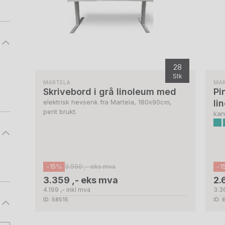
28
Stk
MARTELA
MA
Skrivebord i grå linoleum med
Pi
elektrisk hevsenk fra Martela, 180x90cm,
li
pent brukt.
kant
-15%
3.950 ,- eks mva
-1
3.359 ,- eks mva
2.
4.199 ,- inkl mva
3.36
ID: 58515
ID: