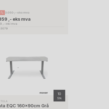
5%
3.950 ,- eks mva
359 ,- eks mva
9 ,- inkl mva
 63079
10
Stk
RTELA
nta EQC 160x90cm Grå