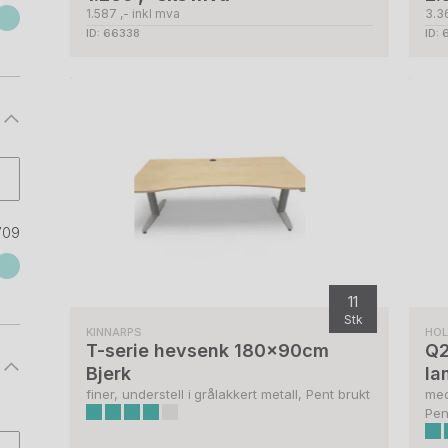
1.587 ,- inkl mva
3.36
ID: 66338
ID:
709
11
Stk
KINNARPS
HO
T-serie hevsenk 180x90cm
Q2
Bjerk
la
finer, understell i grålakkert metall, Pent brukt
med
Pen