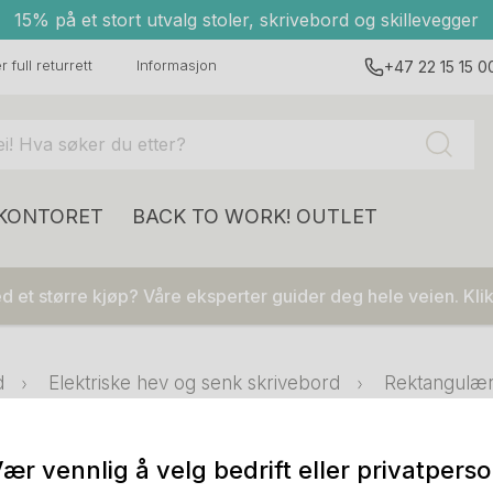
15% på et stort utvalg stoler, skrivebord og skillevegger
 full returrett
Informasjon
+47 22 15 15 0
 KONTORET
BACK TO WORK!
OUTLET
 et større kjøp? Våre eksperter guider deg hele veien. Klik
d
Elektriske hev og senk skrivebord
Rektangulær
senk, elektrisk
ær vennlig å velg bedrift eller privatpers