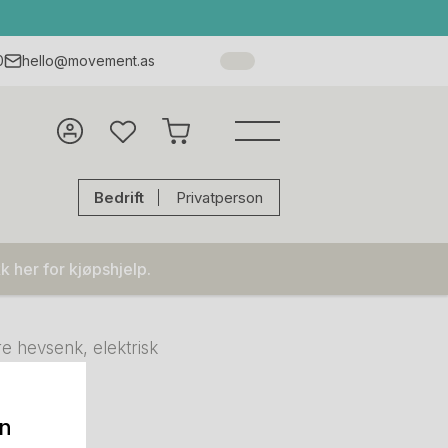
0
hello@movement.as
Bedrift
Privatperson
k her for kjøpshjelp.
e hevsenk, elektrisk
on