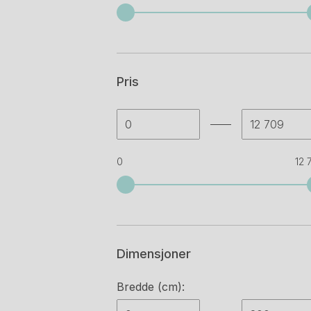
Idt
(4)
Ikea
(2)
Pris
Jern
(1)
Kinnarps
(9)
Linak
(6)
0
12 
Martela
(11)
Ragnars
(6)
Rol ergo
(1)
Dimensjoner
Svenheim
(10)
Swedstyle
(1)
Bredde (cm):