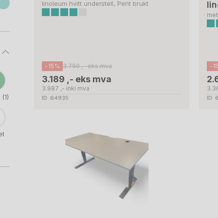
linoleum hvitt understell, Pent brukt
li
meta
-15%
3.750 ,- eks mva
-1
3.189 ,- eks mva
2.
3.987 ,- inkl mva
3.36
n
(1)
ID: 64935
ID:
et
)