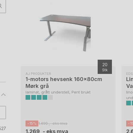
20
Stk
AJ PRODUKTER
ED
1-motors hevsenk 160x80cm
Li
Mørk grå
Va
laminat, grått understell, Pent brukt
lin
und
-15%
1.490 ,- eks mva
-1
527
1.269 ,- eks mva
2.