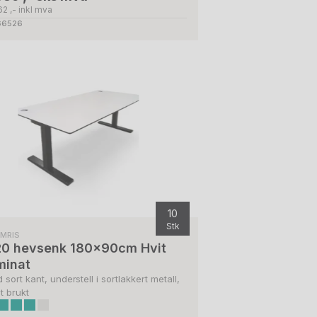
2 ,- inkl mva
 66526
10
Stk
LMRIS
0 hevsenk 180x90cm Hvit
minat
 sort kant, understell i sortlakkert metall,
t brukt