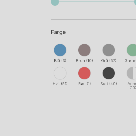
Farge
Blå
(3)
Brun
(10)
Grå
(57)
Grøn
Hvit
(51)
Rød
(1)
Sort
(40)
Ann
(10