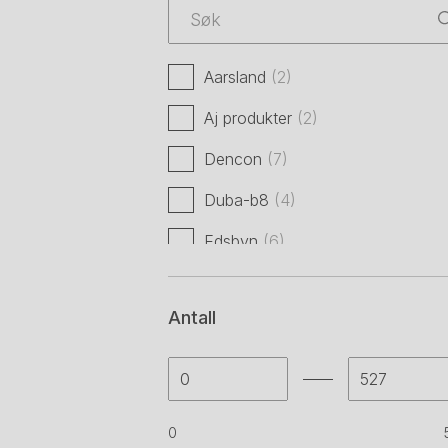
Aarsland
(2)
Aj produkter
(2)
Dencon
(7)
Duba-b8
(4)
Edsbyn
(6)
Efg
(22)
Antall
Elementa
(1)
Holmris
(8)
Horreds
(11)
0
Idt
(1)