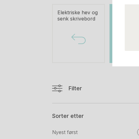
Elektriske hev og
Rektangu
senk skrivebord
hevsenk,
elektrisk
Filter
Sorter etter
Nyest først