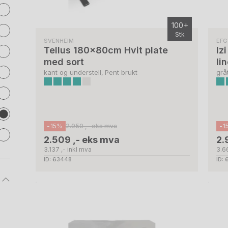
100+
Stk
SVENHEIM
EF
Tellus 180x80cm Hvit plate
Iz
med sort
li
kant og understell, Pent brukt
grå
-15%
2.950 ,- eks mva
-1
2.509 ,- eks mva
2.
3.137 ,- inkl mva
3.66
ID: 63448
ID: