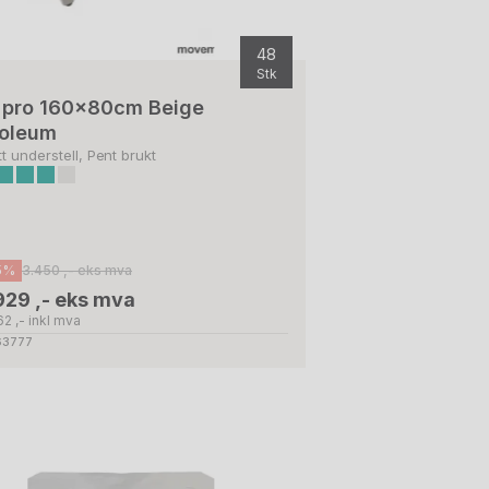
48
Stk
G
i pro 160x80cm Beige
noleum
tt understell, Pent brukt
5%
3.450 ,- eks mva
929 ,- eks mva
2 ,- inkl mva
 63777