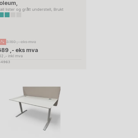
noleum,
ll lister og grått understell, Brukt
5%
3.160 ,- eks mva
689 ,- eks mva
2 ,- inkl mva
 64963