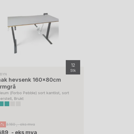
12
Stk
SBYN
nak hevsenk 160x80cm
rmgrå
oleum (Forbo Pebble) sort kantlist, sort
erstell, Brukt
5%
3.160 ,- eks mva
689 ,- eks mva