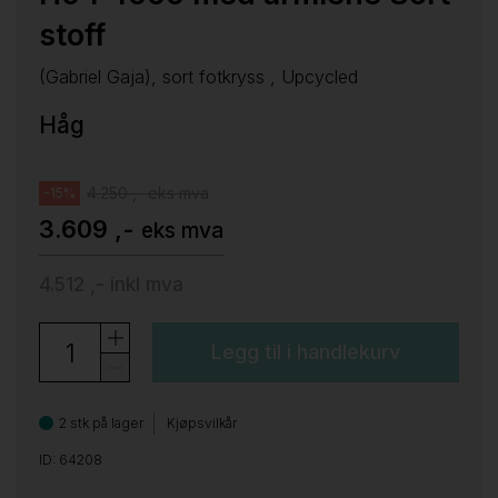
stoff
(Gabriel Gaja), sort fotkryss , Upcycled
Håg
4.250 ,- eks mva
-15%
3.609 ,-
eks mva
4.512 ,-
inkl mva
Legg til i handlekurv
2 stk på lager
Kjøpsvilkår
ID: 64208