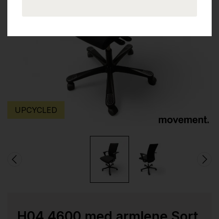
UPCYCLED
H04 4600 med armlene Sort