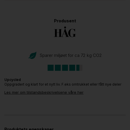
Produsent
Sparer miljøet for ca 72 kg CO
2
Upcycled
Oppgradert og klart for et nytt liv. F.eks omtrukket eller fått nye deler
Les mer om tilstandsbeskrivelsene våre her
Produktets egenskaper