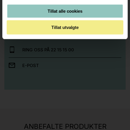
Tillat alle cookies
Trenger du hjelp med et større kjøp eller
prosjekt?
Tillat utvalgte
Ta kontakt med oss så hjelper vi deg!
RING OSS PÅ 22 15 15 00
E-POST
Stk.
814
H05 5600 Swingback-armlene Mørk
ANBEFALTE PRODUKTER