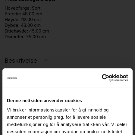
Hovedfarge:
Sort
Bredde:
48.00 cm
Høyde:
112.00 cm
Dybde:
43.00 cm
Sittehøyde:
45.00 cm
Diameter:
75.00 cm
Beskrivelse
HÅG H04 4600 kontorstol er en ergonomisk og
funksjonell stol designet for moderne arbeidsplasser. Med
høy rygg og justerbare armlener gir den optimal støtte og
komfort gjennom hele arbeidsdagen.
Denne nettsiden anvender cookies
Vi bruker informasjonskapsler for å gi innhold og
Stolen er utstyrt med HÅGs unike BalancedMovement-
annonser et personlig preg, for å levere sosiale
mekanisme, som fremmer naturlig bevegelse og variasjon
mediefunksjoner og for å analysere trafikken vår. Vi deler
i sittende stilling. Fotkrysset i metall gir stabilitet, og setet
dessuten informasjon om hvordan du bruker nettstedet