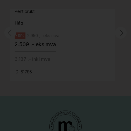
grått stoff (Sellgren Punto 844) grått fotkryss,
Pent brukt
Håg
2.950 ,- eks mva
-15%
2.509 ,- eks mva
3.137 ,- inkl mva
ID: 61785