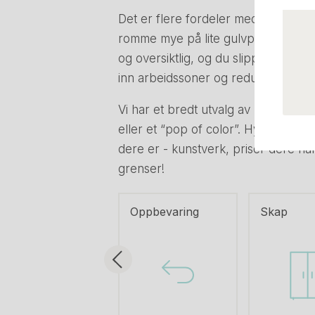
Det er flere fordeler med å ha hylle
romme mye på lite gulvplass, og med 
og oversiktlig, og du slipper å lete 
inn arbeidssoner og redusere distra
Vi har et bredt utvalg av kvalitetsko
eller et “pop of color”. Hyller er e
dere er - kunstverk, priser dere har
grenser!
Oppbevaring
Skap