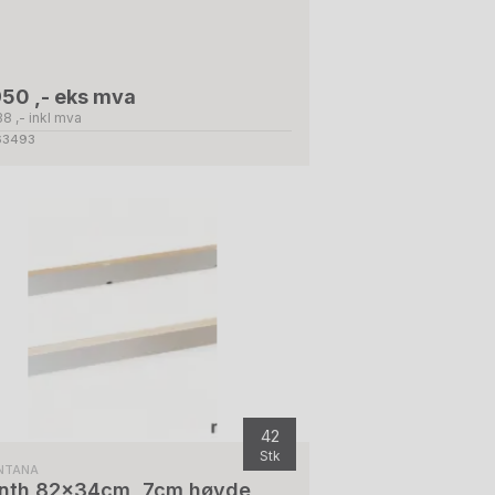
950 ,- eks mva
8 ,- inkl mva
 63493
42
Stk
NTANA
inth 82x34cm, 7cm høyde