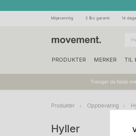
Miljøvennlig
2 års garanti
14 dager
PRODUKTER
MERKER
TIL
Trenger du hjelp med
Produkter
Oppbevaring
Hy
Hyller
V