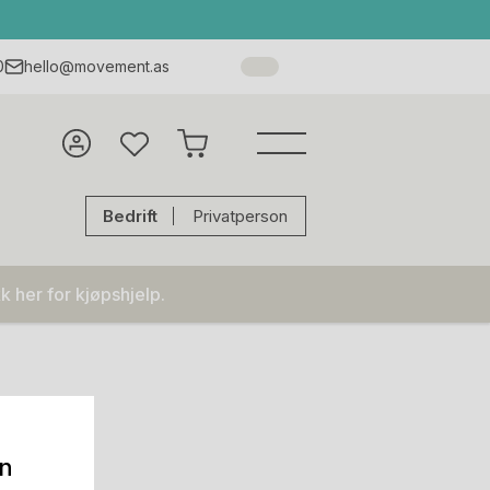
0
hello@movement.as
Bedrift
Privatperson
k her for kjøpshjelp.
on