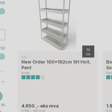
205
50
14
Stk
HAY
New Order 100x162cm 5H Hvit,
Bo
Pent
So
brukt
Pen
n
(6)
4.950 ,- eks mva
1.
6.188 ,- inkl mva
2.43