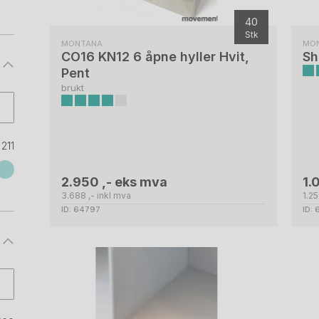
40
Stk
MONTANA
MO
CO16 KN12 6 åpne hyller Hvit,
Sh
Pent
brukt
211
2.950 ,- eks mva
1.
3.688 ,- inkl mva
1.25
ID: 64797
ID: