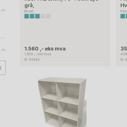
grå,
Hv
Brukt
Pen
1.560 ,- eks mva
35
1.950 ,- inkl mva
438
ID: 63452
ID: