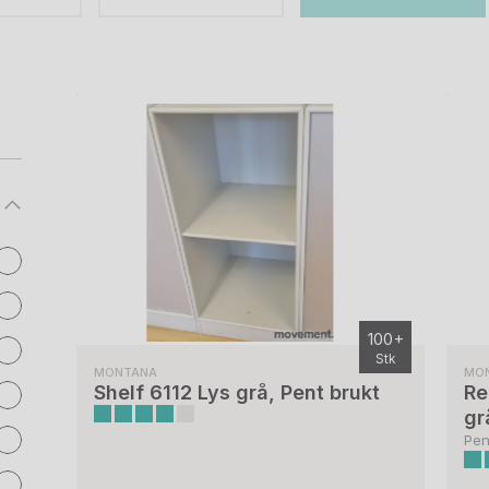
100+
Stk
MONTANA
MO
Shelf 6112 Lys grå, Pent brukt
Re
gr
Pen