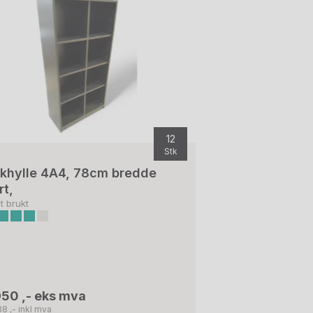
12
Stk
khylle 4A4, 78cm bredde
rt,
t brukt
950 ,- eks mva
8 ,- inkl mva