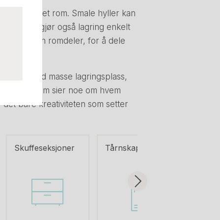
tte høyden i et rom. Smale hyller kan
tt! Hyller gjør også lagring enkelt
le være en fin romdeler, for å dele
hvit hylle med masse lagringsplass,
s frem dekor som sier noe om hvem
r det bare kreativiteten som setter
Skuffeseksjoner
Tårnskap
Låsba