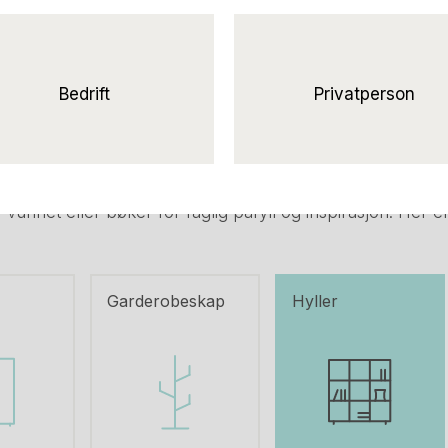
r på kontoret. En av de viktigste er at du enkelt kan utny
vegghengte hyller slipper du å tenke på det i det hele ta
i skuffer og skap etter det du trenger. I tillegg kan en hyl
Bedrift
Privatperson
ksjoner.
ntrollerte brukte hyller, enten du er ute etter en nøytral 
n perfekt mulighet til å gi kontoret et personlig preg. Vi
 vunnet eller bøker for faglig påfyll og inspirasjon. Her e
Garderobeskap
Hyller