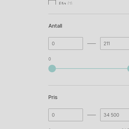
Efg
(1)
Fogia
(1)
Antall
Hay
(18)
Ikea
(4)
Montana
(40)
0
Narbutas
(1)
Vitra
(2)
Wework
(1)
Pris
Annet
(3)