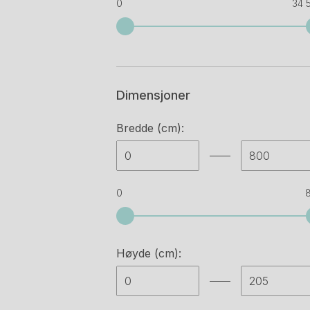
0
34 
Dimensjoner
Bredde (cm):
0
Høyde (cm):