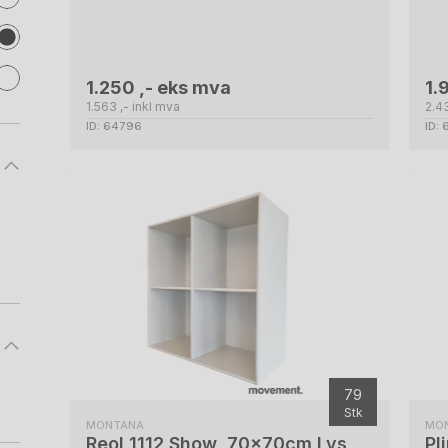
1.250 ,- eks mva
1.
1.563 ,- inkl mva
2.43
ID: 64796
ID:
79
Stk
MONTANA
MO
Reol 1112 Show, 70x70cm Lys
Pl