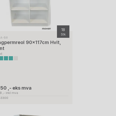
18
Stk
BA-B8
ngpermreol 90x117cm Hvit,
nt
kt
750 ,- eks mva
8 ,- inkl mva
 63300