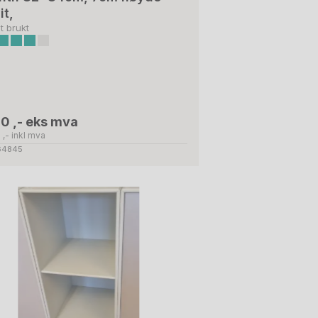
it,
t brukt
0 ,- eks mva
 ,- inkl mva
 64845