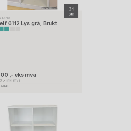
34
Stk
NTANA
elf 6112 Lys grå, Brukt
000 ,- eks mva
0 ,- inkl mva
 64840