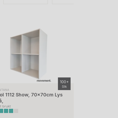
100+
Stk
NTANA
ol 1112 Show, 70x70cm Lys
å,
t brukt