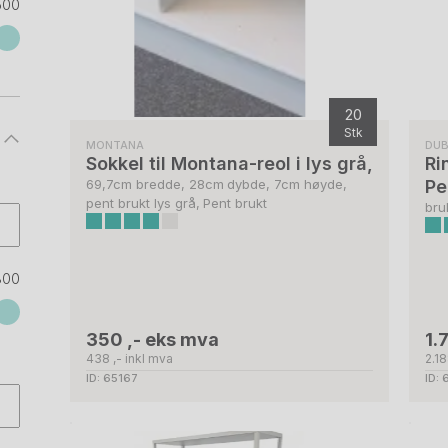
500
20
Stk
MONTANA
DU
Sokkel til Montana-reol i lys grå,
Ri
69,7cm bredde, 28cm dybde, 7cm høyde,
Pe
pent brukt lys grå, Pent brukt
bru
800
350 ,- eks mva
1.
438 ,- inkl mva
2.18
ID: 65167
ID: