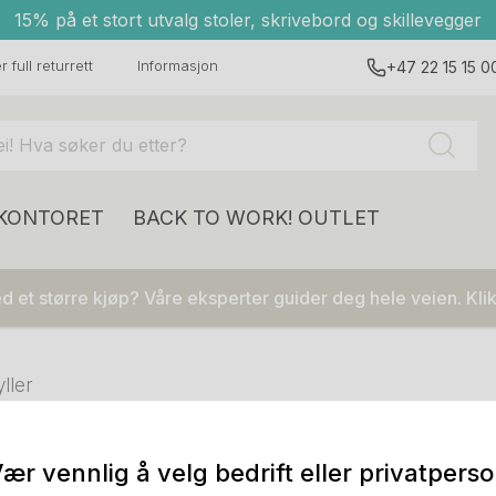
15% på et stort utvalg stoler, skrivebord og skillevegger
 full returrett
Informasjon
+47 22 15 15 0
 KONTORET
BACK TO WORK!
OUTLET
 et større kjøp? Våre eksperter guider deg hele veien. Klik
ller
ær vennlig å velg bedrift eller privatpers