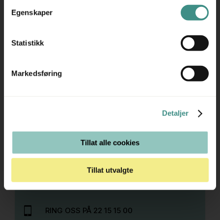
Egenskaper
Har du spørsmål om betaling, faktura eller andre ting
knyttet til kjøpet ditt, er du alltid velkommen til å ta
Statistikk
kontakt med oss på
hello@movement.as
eller
+47 22 15
15 00.
Markedsføring
Detaljer
Tillat alle cookies
Trenger du hjelp med et større kjøp eller
prosjekt?
Tillat utvalgte
Ta kontakt med oss så hjelper vi deg!
RING OSS PÅ 22 15 15 00