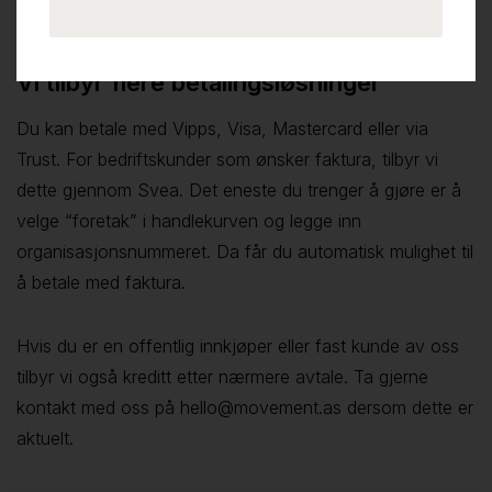
den betalingsmåten som passer deg best.
Vi tilbyr flere betalingsløsninger
Du kan betale med Vipps, Visa, Mastercard eller via
Trust. For bedriftskunder som ønsker faktura, tilbyr vi
dette gjennom Svea. Det eneste du trenger å gjøre er å
velge “foretak” i handlekurven og legge inn
organisasjonsnummeret. Da får du automatisk mulighet til
å betale med faktura.
Hvis du er en offentlig innkjøper eller fast kunde av oss
tilbyr vi også kreditt etter nærmere avtale. Ta gjerne
kontakt med oss på hello@movement.as dersom dette er
aktuelt.