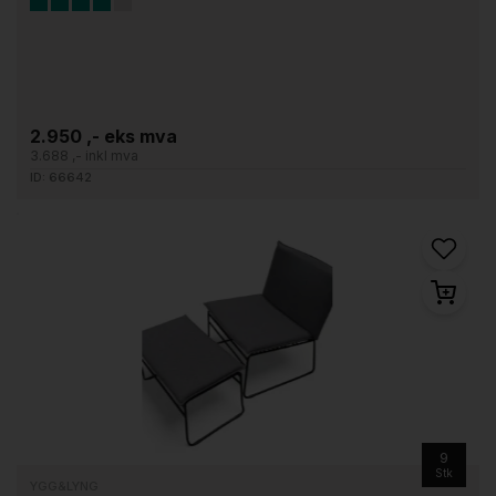
2.950 ,- eks mva
3.688 ,- inkl mva
ID: 66642
9
Stk
YGG&LYNG