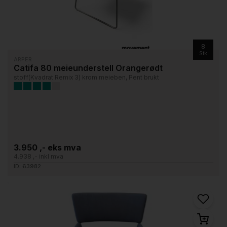
8
Stk
ARPER
Catifa 80 meieunderstell Orangerødt
stoff(Kvadrat Remix 3) krom meieben, Pent brukt
3.950 ,- eks mva
4.938 ,- inkl mva
ID: 63982