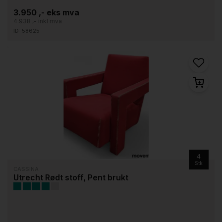
3.950 ,- eks mva
4.938 ,- inkl mva
ID: 58625
4
Stk
CASSINA
Utrecht Rødt stoff, Pent brukt