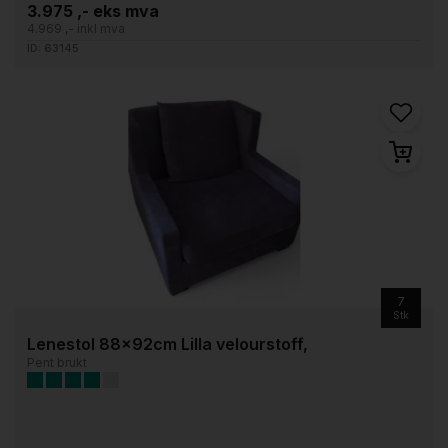
3.975 ,- eks mva
4.969 ,- inkl mva
ID: 63145
7
Stk
Lenestol 88x92cm Lilla velourstoff,
Pent brukt