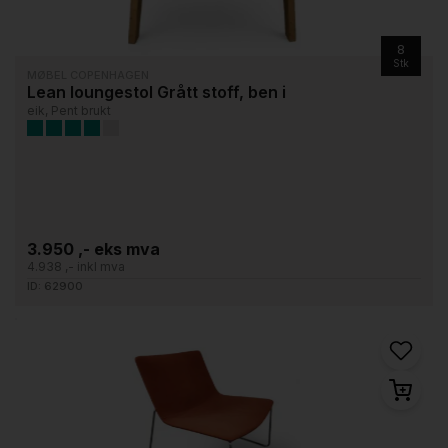
8
Stk
MØBEL COPENHAGEN
Lean loungestol Grått stoff, ben i
eik, Pent brukt
3.950 ,- eks mva
4.938 ,- inkl mva
ID: 62900