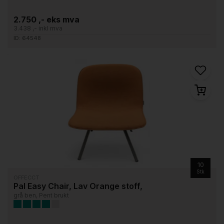
2.750 ,- eks mva
3.438 ,- inkl mva
ID: 64548
10
Stk
OFFECCT
Pal Easy Chair, Lav Orange stoff,
grå ben, Pent brukt