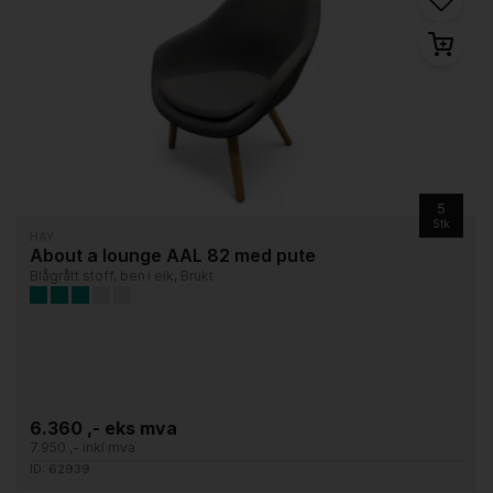
5
Stk
HAY
About a lounge AAL 82 med pute
Blågrått stoff, ben i eik, Brukt
6.360 ,- eks mva
7.950 ,- inkl mva
ID: 62939