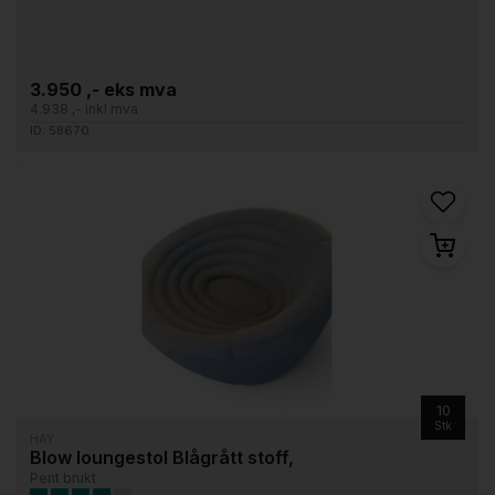
3.950 ,- eks mva
4.938 ,- inkl mva
ID: 58670
10
Stk
HAY
Blow loungestol Blågrått stoff,
Pent brukt