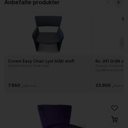
Anbefalte produkter
Crown Easy Chair Lyst blått stoff
Ro JH1 Grått sto
(Kvadrat Remix), Pent brukt
Synergi Compund LDS
og blåtonet bouclé 
Upcycled
7.950 ,-
23.950 ,-
eks mva
eks mva