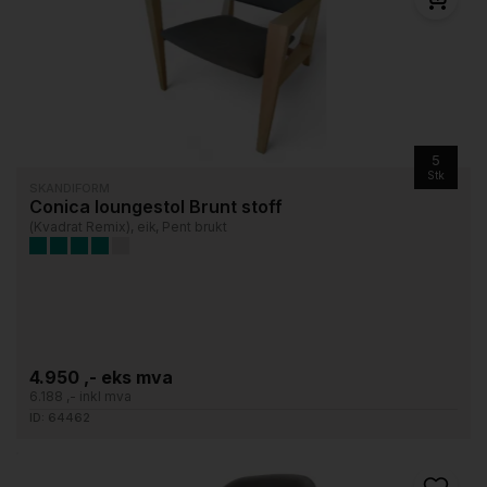
5
Stk
SKANDIFORM
Conica loungestol Brunt stoff
(Kvadrat Remix), eik, Pent brukt
4.950 ,- eks mva
6.188 ,- inkl mva
ID: 64462