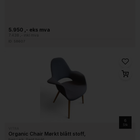
5.950 ,- eks mva
7.438 ,- inkl mva
ID: 58607
6
Stk
VITRA
Organic Chair Mørkt blått stoff,
ben i eik, Pent brukt