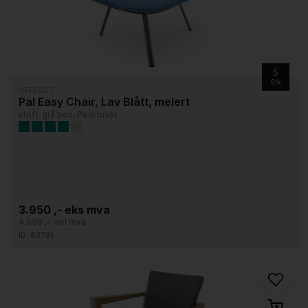
5
Stk
OFFECCT
Pal Easy Chair, Lav Blått, melert
stoff, grå ben, Pent brukt
3.950 ,- eks mva
4.938 ,- inkl mva
ID: 63781