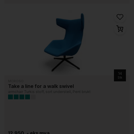
14
Stk
MOROSO
Take a line for a walk swivel
armchair Turkis stoff, sort understell, Pent brukt
12.950 ,- eks mva