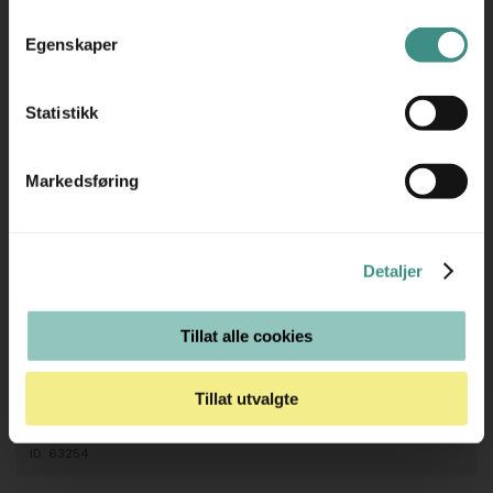
Egenskaper
Statistikk
Markedsføring
7
Stk
HAY
About a lounge AAL 92 Grønt stoff,
ben i eik, Pent brukt
Detaljer
Tillat alle cookies
Tillat utvalgte
7.950 ,- eks mva
9.938 ,- inkl mva
ID: 63254