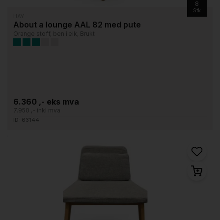
8
Stk
HAY
About a lounge AAL 82 med pute
Orange stoff, ben i eik, Brukt
6.360 ,- eks mva
7.950 ,- inkl mva
ID: 63144