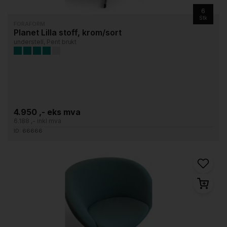
6
Stk
FORAFORM
Planet Lilla stoff, krom/sort
understell, Pent brukt
4.950 ,- eks mva
6.188 ,- inkl mva
ID: 66666