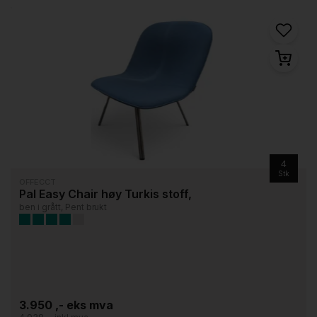
4
Stk
OFFECCT
Pal Easy Chair høy Turkis stoff,
ben i grått, Pent brukt
3.950 ,- eks mva