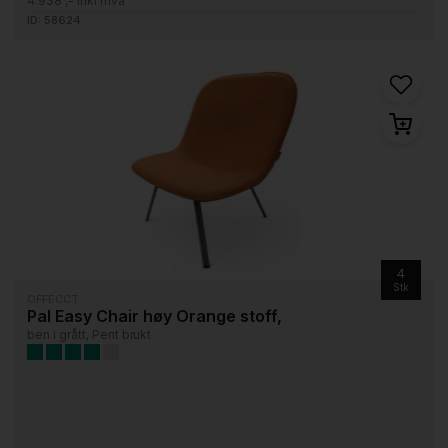
4.938 ,- inkl mva
ID: 58624
4
Stk
OFFECCT
Pal Easy Chair høy Orange stoff,
ben i grått, Pent brukt