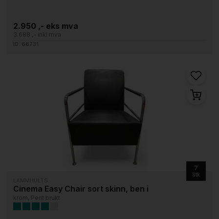
2.950 ,- eks mva
3.688 ,- inkl mva
ID: 66731
7
Stk
LAMMHULTS
Cinema Easy Chair sort skinn, ben i
krom, Pent brukt