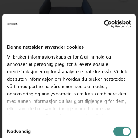
7
Stk
Denne nettsiden anvender cookies
MASSPRODUCTIONS
Crown Easy Chair Lyst blått stoff
Vi bruker informasjonskapsler for å gi innhold og
(Kvadrat Remix), Pent brukt
annonser et personlig preg, for å levere sosiale
mediefunksjoner og for å analysere trafikken vår. Vi deler
dessuten informasjon om hvordan du bruker nettstedet
vårt, med partnerne våre innen sosiale medier,
annonsering og analysearbeid, som kan kombinere den
med annen informasjon du har gjort tilgjengelig for dem,
7.950 ,- eks mva
9.938 ,- inkl mva
eller som de har samlet inn gjennom din bruk av
ID: 66304
tjenestene deres. Du godtar automatisk vår bruk av
informasjonskapsler ved å bruke nettstedet vårt.
Samtykkevalg
Nødvendig