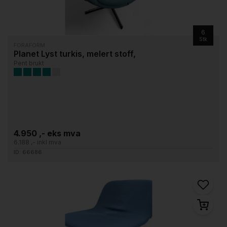
6
Stk
FORAFORM
Planet Lyst turkis, melert stoff,
Pent brukt
4.950 ,- eks mva
6.188 ,- inkl mva
ID: 66686