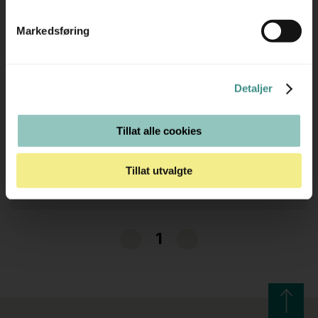
1
Markedsføring
Stk
IKEA
Kallnat 902.822.98
innbygingskjøleskap med front Sort front, Pent brukt
Detaljer
Tillat alle cookies
1.750 ,- eks mva
Tillat utvalgte
2.188 ,- inkl mva
ID: 60199
1