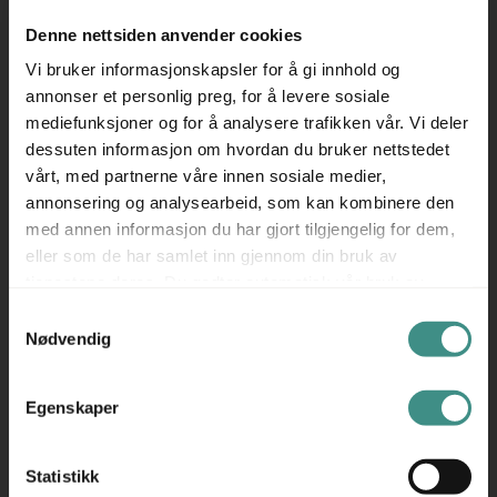
Stk
AEG
Denne nettsiden anvender cookies
RKS739BCMX kjøl Rustfritt stål,
Pent brukt
Vi bruker informasjonskapsler for å gi innhold og
annonser et personlig preg, for å levere sosiale
mediefunksjoner og for å analysere trafikken vår. Vi deler
dessuten informasjon om hvordan du bruker nettstedet
vårt, med partnerne våre innen sosiale medier,
annonsering og analysearbeid, som kan kombinere den
3.950 ,- eks mva
med annen informasjon du har gjort tilgjengelig for dem,
4.938 ,- inkl mva
eller som de har samlet inn gjennom din bruk av
ID: 58900
tjenestene deres. Du godtar automatisk vår bruk av
informasjonskapsler ved å bruke nettstedet vårt.
Samtykkevalg
Nødvendig
Egenskaper
Statistikk