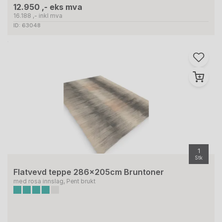
12.950 ,- eks mva
16.188 ,- inkl mva
ID: 63048
1
Stk
Flatvevd teppe 286x205cm Bruntoner
med rosa innslag, Pent brukt