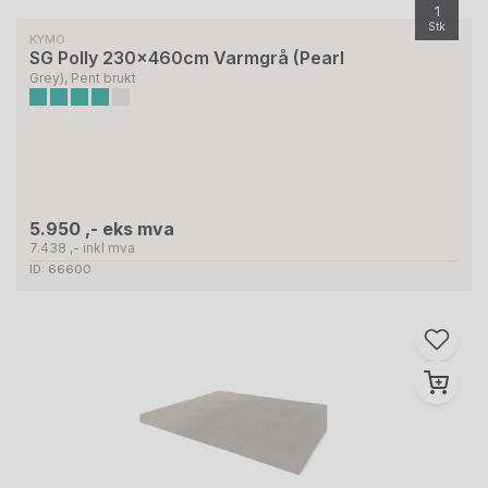
1
Stk
KYMO
SG Polly 230x460cm Varmgrå (Pearl
Grey), Pent brukt
5.950 ,- eks mva
7.438 ,- inkl mva
ID: 66600