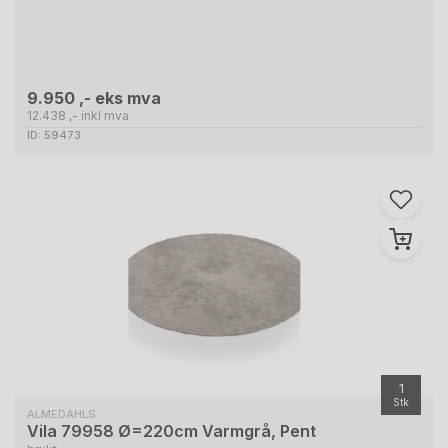
9.950 ,- eks mva
12.438 ,- inkl mva
ID: 59473
1
Stk
ALMEDAHLS
Vila 79958 Ø=220cm Varmgrå, Pent