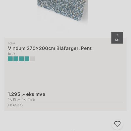
2
Stk
IKEA
Vindum 270x200cm Blåfarger, Pent
brukt
1.295 ,- eks mva
1.619 ,- inkl mva
ID: 65372