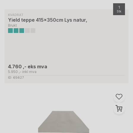
1
Stk
KVADRAT
Yield teppe 415x350cm Lys natur,
Brukt
4.760 ,- eks mva
5.950 ,- inkl mva
ID: 65627