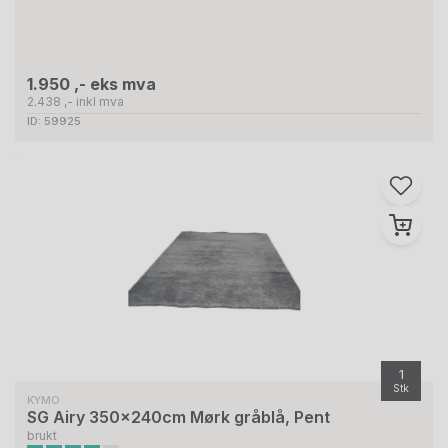
1.950 ,- eks mva
2.438 ,- inkl mva
ID: 59925
1
Stk
KYMO
SG Airy 350x240cm Mørk gråblå, Pent
brukt