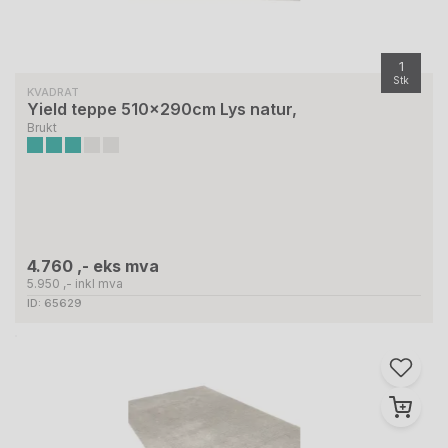
1
Stk
KVADRAT
Yield teppe 510x290cm Lys natur,
Brukt
4.760 ,- eks mva
5.950 ,- inkl mva
ID: 65629