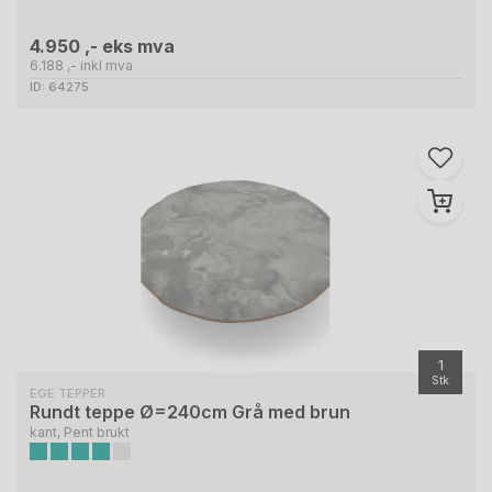
4.950 ,- eks mva
6.188 ,- inkl mva
ID: 64275
1
Stk
EGE TEPPER
Rundt teppe Ø=240cm Grå med brun
kant, Pent brukt