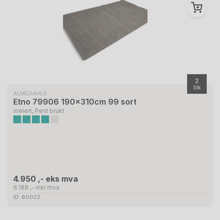
2
Stk
ALMEDAHLS
Etno 79906 190x310cm 99 sort
melert, Pent brukt
4.950 ,- eks mva
6.188 ,- inkl mva
ID: 60022