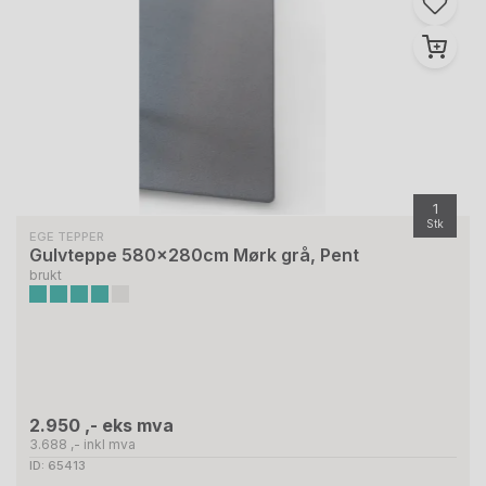
1
Stk
EGE TEPPER
Gulvteppe 580x280cm Mørk grå, Pent
brukt
2.950 ,- eks mva
3.688 ,- inkl mva
ID: 65413