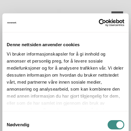
1
Stk
KVADRAT
Yield teppe 410x355cm Lys natur,
Pent brukt
Denne nettsiden anvender cookies
Vi bruker informasjonskapsler for å gi innhold og
annonser et personlig preg, for å levere sosiale
mediefunksjoner og for å analysere trafikken vår. Vi deler
5.950 ,- eks mva
dessuten informasjon om hvordan du bruker nettstedet
7.438 ,- inkl mva
vårt, med partnerne våre innen sosiale medier,
ID: 65584
annonsering og analysearbeid, som kan kombinere den
med annen informasjon du har gjort tilgjengelig for dem,
eller som de har samlet inn gjennom din bruk av
tjenestene deres. Du godtar automatisk vår bruk av
informasjonskapsler ved å bruke nettstedet vårt.
Samtykkevalg
Nødvendig