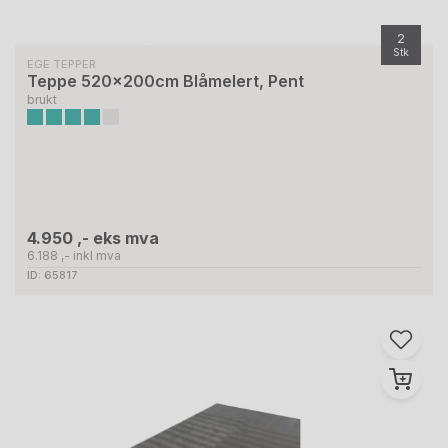
2
Stk
EGE TEPPER
Teppe 520x200cm Blåmelert, Pent
brukt
4.950 ,- eks mva
6.188 ,- inkl mva
ID: 65817