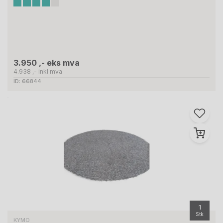
3.950 ,- eks mva
4.938 ,- inkl mva
ID: 66844
1
Stk
KYMO