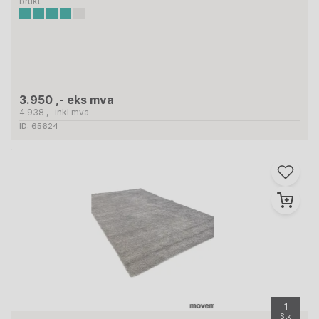
brukt
3.950 ,- eks mva
4.938 ,- inkl mva
ID: 65624
1
Stk