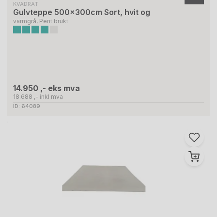
KVADRAT
Gulvteppe 500x300cm Sort, hvit og
varmgrå, Pent brukt
14.950 ,- eks mva
18.688 ,- inkl mva
ID: 64089