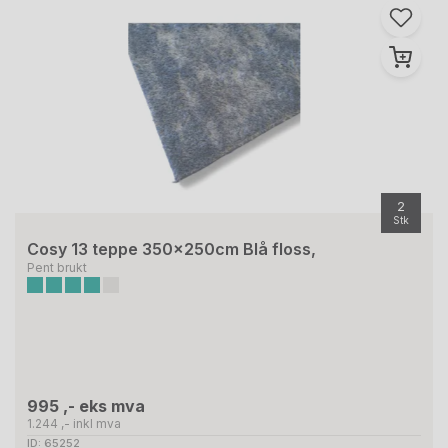
2
Stk
Cosy 13 teppe 350x250cm Blå floss,
Pent brukt
995 ,- eks mva
1.244 ,- inkl mva
ID: 65252