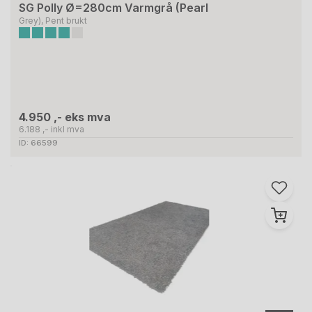
SG Polly Ø=280cm Varmgrå (Pearl
Grey), Pent brukt
4.950 ,- eks mva
6.188 ,- inkl mva
ID: 66599