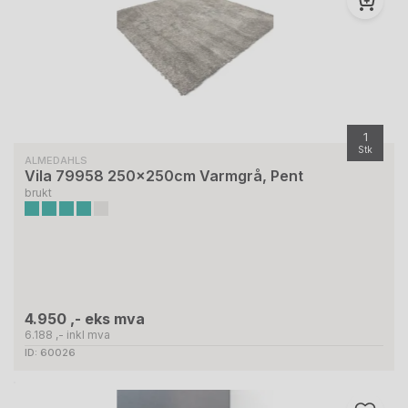
1
Stk
ALMEDAHLS
Vila 79958 250x250cm Varmgrå, Pent
brukt
4.950 ,- eks mva
6.188 ,- inkl mva
ID: 60026