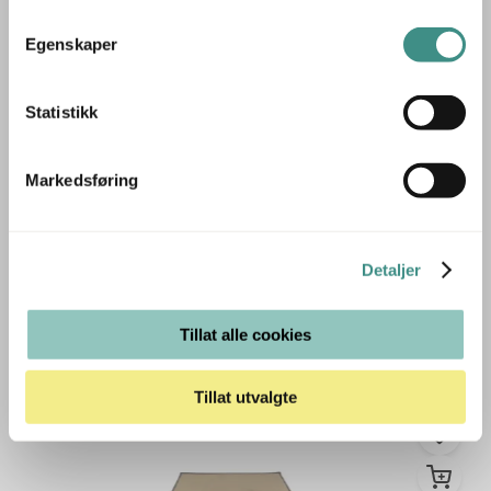
Egenskaper
1
Statistikk
Stk
HEM
Stripe 300x250cm Blåburgunder og
lys rosa, Pent brukt
Markedsføring
Detaljer
4.950 ,- eks mva
Tillat alle cookies
6.188 ,- inkl mva
ID: 63027
Tillat utvalgte