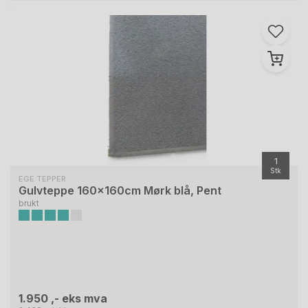
1
Stk
EGE TEPPER
Gulvteppe 160x160cm Mørk blå, Pent
brukt
1.950 ,- eks mva