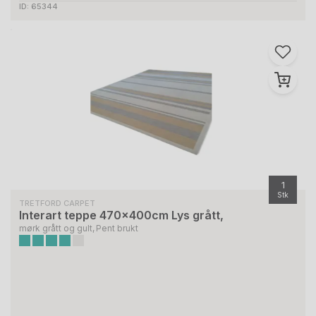
ID: 65344
1
Stk
TRETFORD CARPET
Interart teppe 470x400cm Lys grått,
mørk grått og gult, Pent brukt