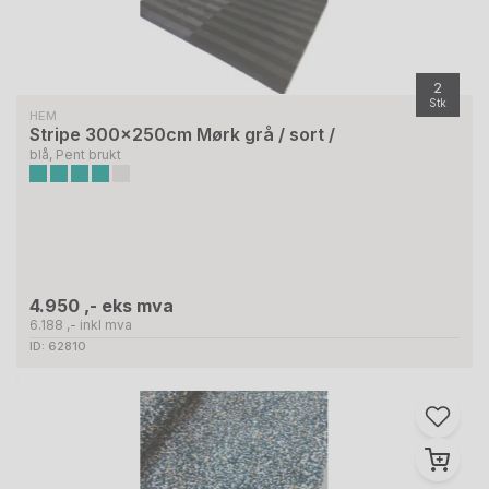
2
Stk
HEM
Stripe 300x250cm Mørk grå / sort /
blå, Pent brukt
4.950 ,- eks mva
6.188 ,- inkl mva
ID: 62810