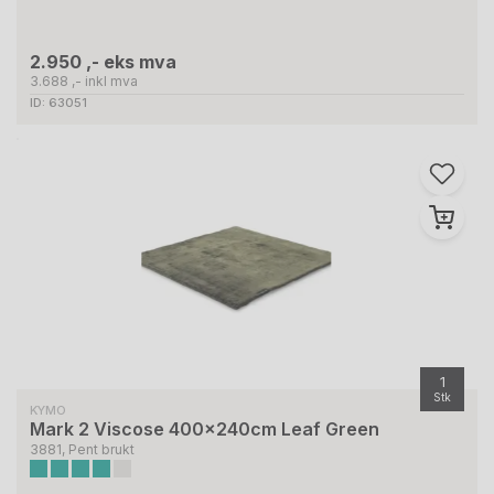
2.950 ,- eks mva
3.688 ,- inkl mva
ID: 63051
1
Stk
KYMO
Mark 2 Viscose 400x240cm Leaf Green
3881, Pent brukt