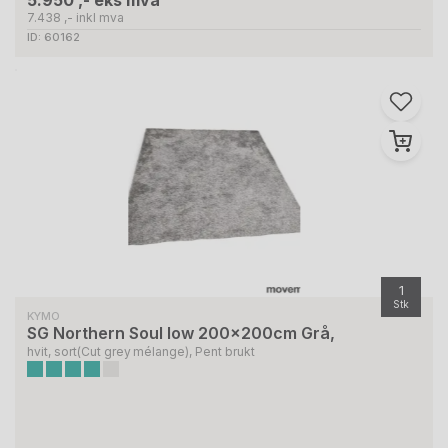
5.950 ,- eks mva
7.438 ,- inkl mva
ID: 60162
1
Stk
KYMO
SG Northern Soul low 200x200cm Grå,
hvit, sort(Cut grey mélange), Pent brukt