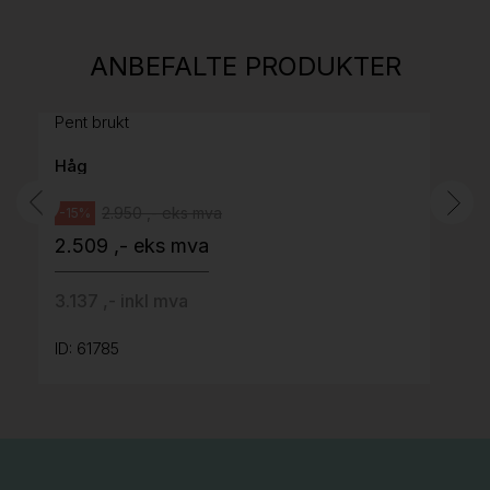
813
H05 5600 Swingback-armlene Mørk
ANBEFALTE PRODUKTER
grått stoff (Sellgren Punto 844) grått fotkryss,
Pent brukt
Håg
2.950 ,- eks mva
-15%
2.509 ,- eks mva
3.137 ,- inkl mva
ID: 61785