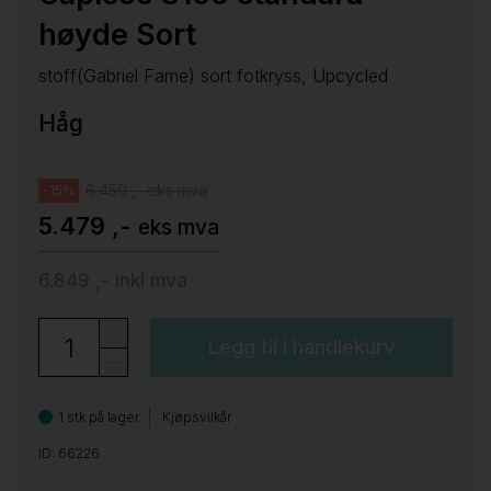
høyde Sort
stoff(Gabriel Fame) sort fotkryss, Upcycled
Håg
6.450 ,- eks mva
-15%
5.479 ,-
eks mva
6.849 ,-
inkl mva
Legg til i handlekurv
1 stk på lager
Kjøpsvilkår
ID: 66226