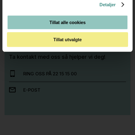
Detaljer
Tillat alle cookies
Trenger du hjelp med et større kjøp eller
Tillat utvalgte
prosjekt?
Ta kontakt med oss så hjelper vi deg!
RING OSS PÅ 22 15 15 00
E-POST
Stk.