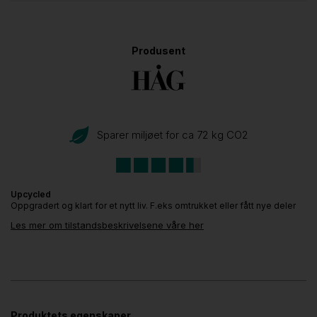
Produsent
Sparer miljøet for ca 72 kg CO
2
Upcycled
Oppgradert og klart for et nytt liv. F.eks omtrukket eller fått nye deler
Les mer om tilstandsbeskrivelsene våre her
Produktets egenskaper