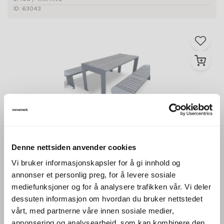
ID: 63043
1
Stk
Denne nettsiden anvender cookies
VESTRE
Vroom utebord med 2 benker Grått
Vi bruker informasjonskapsler for å gi innhold og
treverk, grålakkert metall, Brukt
annonser et personlig preg, for å levere sosiale
mediefunksjoner og for å analysere trafikken vår. Vi deler
dessuten informasjon om hvordan du bruker nettstedet
vårt, med partnerne våre innen sosiale medier,
annonsering og analysearbeid, som kan kombinere den