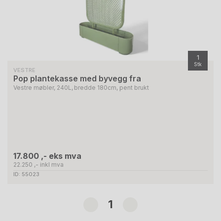
1
Stk
VESTRE
Pop plantekasse med byvegg fra
Vestre møbler, 240L, bredde 180cm, pent brukt
17.800 ,- eks mva
22.250 ,- inkl mva
ID: 55023
1