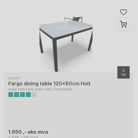
2
Stk
ISIMAR
Fargo dining table 120x80cm Hvit
med sort kant, ben i sort, Pent brukt
1.950 ,- eks mva
2.438 ,- inkl mva