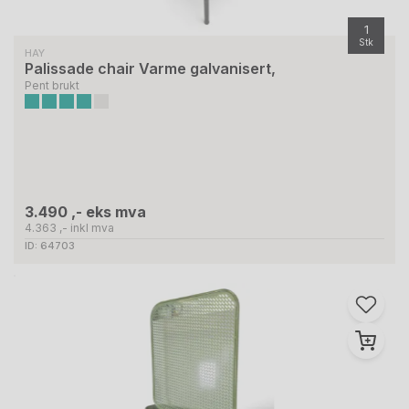
1
Stk
HAY
Palissade chair Varme galvanisert,
Pent brukt
3.490 ,- eks mva
4.363 ,- inkl mva
ID: 64703