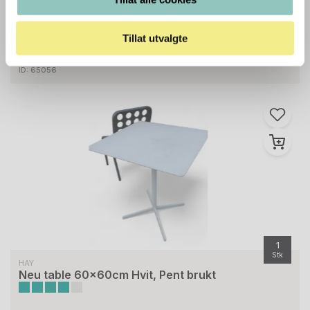
Tillat utvalgte
5.800 ,- eks mva
7.250 ,- inkl mva
ID: 65056
1
Stk
HAY
Neu table 60x60cm Hvit, Pent brukt