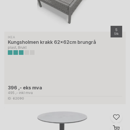
5
Stk
IKEA
Kungsholmen krakk 62x62cm brungrå
plast, Brukt
396 ,- eks mva
495 ,- inkl mva
ID: 62090