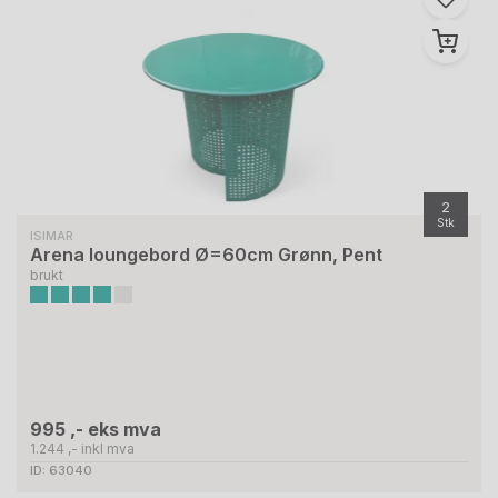
2
Stk
ISIMAR
Arena loungebord Ø=60cm Grønn, Pent
brukt
995 ,- eks mva
1.244 ,- inkl mva
ID: 63040