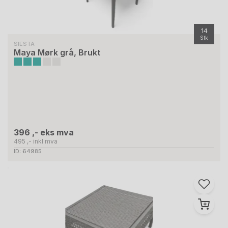
14
Stk
SIESTA
Maya Mørk grå, Brukt
396 ,- eks mva
495 ,- inkl mva
ID: 64985