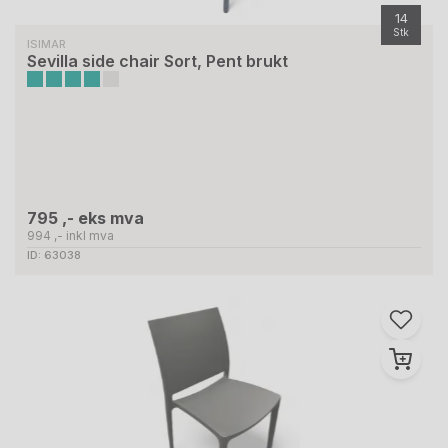
14
Stk
ISIMAR
Sevilla side chair Sort, Pent brukt
795 ,- eks mva
994 ,- inkl mva
ID: 63038