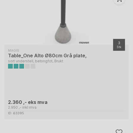
3
Stk
MAGIS
Table_One Alto Ø80cm Grå plate,
sort understell, betongfot, Brukt
2.360 ,- eks mva
2.950 ,- inkl mva
ID: 63395