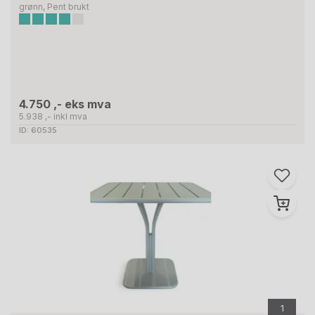
grønn, Pent brukt
4.750 ,- eks mva
5.938 ,- inkl mva
ID: 60535
1