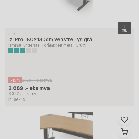
1
Stk
EFG
Izi Pro 180x130cm venstre Lys grå
laminat, understell i grålakkert metall, Brukt
-15%
3.160 ,- eks mva
2.689 ,- eks mva
3.362 ,- inkl mva
ID: 66413