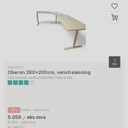
1
Stk
KINNARPS
Oberon 280x200cm, venstreløsning
Hvit laminat, hvitt understell, Pent brukt
-15%
5.950 ,- eks mva
5.059 ,- eks mva
6.324 ,- inkl mva
ID: 66502