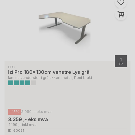
4
Stk
EFG
Izi Pro 180x130cm venstre Lys grå
laminat, understell i grålakkert metall, Pent brukt
-15%
3.950 ,- eks mva
3.359 ,- eks mva
4.199 ,- inkl mva
ID: 60051