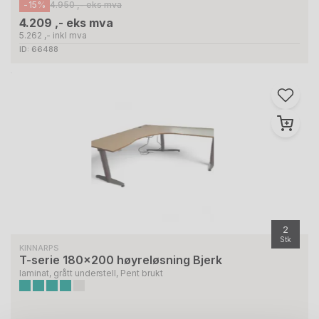
-15%
4.950 ,- eks mva
4.209 ,- eks mva
5.262 ,- inkl mva
ID: 66488
2
Stk
KINNARPS
T-serie 180x200 høyreløsning Bjerk
laminat, grått understell, Pent brukt