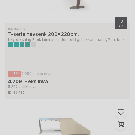
13
Stk
KINNARPS
T-serie hevsenk 200x220cm,
høyreløsning Bjerk laminat, understell i grålakkert metall, Pent brukt
-15%
4.950 ,- eks mva
4.209 ,- eks mva
5.262 ,- inkl mva
ID: 66487