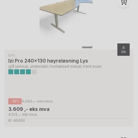
4
Stk
EFG
Izi Pro 240x130 høyreløsning Lys
grå laminat, understell i hvitlakkert metall, Pent brukt
-15%
4.250 ,- eks mva
3.609 ,- eks mva
4.512 ,- inkl mva
ID: 65052