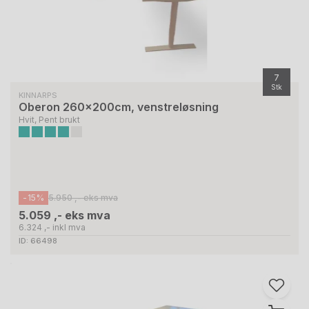
7
Stk
KINNARPS
Oberon 260x200cm, venstreløsning
Hvit, Pent brukt
-15%
5.950 ,- eks mva
5.059 ,- eks mva
6.324 ,- inkl mva
ID: 66498