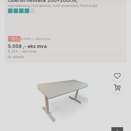
Oberon hevsenk 200x200cm,
høyreløsning Hvit laminat, hvitt understell, Pent brukt
-15%
5.950 ,- eks mva
5.059 ,- eks mva
6.324 ,- inkl mva
ID: 66493
2