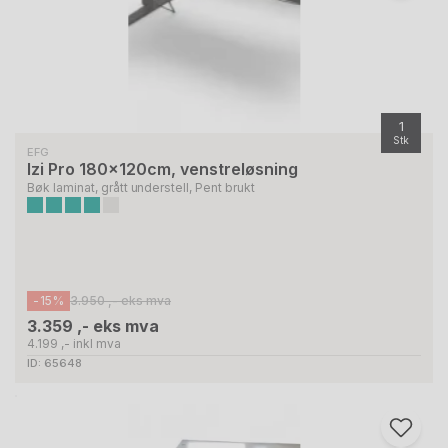
1
Stk
EFG
Izi Pro 180x120cm, venstreløsning
Bøk laminat, grått understell, Pent brukt
-15%
3.950 ,- eks mva
3.359 ,- eks mva
4.199 ,- inkl mva
ID: 65648