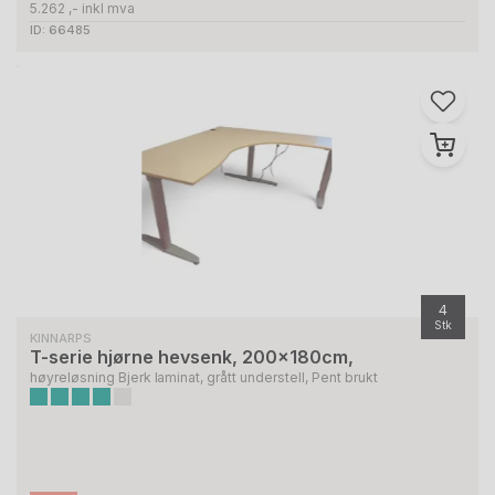
5.262 ,- inkl mva
ID: 66485
4
Stk
KINNARPS
T-serie hjørne hevsenk, 200x180cm,
høyreløsning Bjerk laminat, grått understell, Pent brukt