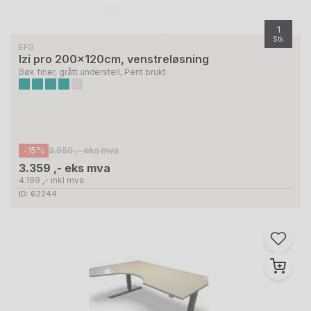
1
Stk
EFG
Izi pro 200x120cm, venstreløsning
Bøk finer, grått understell, Pent brukt
-15%
3.950 ,- eks mva
3.359 ,- eks mva
4.199 ,- inkl mva
ID: 62244