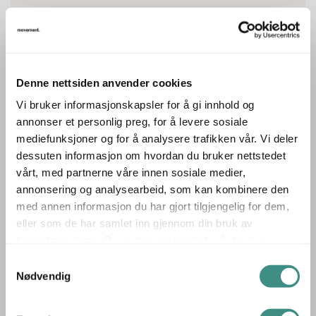
-15%
4.950 ,- eks mva
4.209 ,- eks mva
5.262 ,- inkl mva
ID: 66486
Denne nettsiden anvender cookies
Vi bruker informasjonskapsler for å gi innhold og
annonser et personlig preg, for å levere sosiale
mediefunksjoner og for å analysere trafikken vår. Vi deler
dessuten informasjon om hvordan du bruker nettstedet
vårt, med partnerne våre innen sosiale medier,
annonsering og analysearbeid, som kan kombinere den
med annen informasjon du har gjort tilgjengelig for dem,
eller som de har samlet inn gjennom din bruk av
tjenestene deres. Du godtar automatisk vår bruk av
2
informasjonskapsler ved å bruke nettstedet vårt.
Samtykkevalg
Stk
Nødvendig
KINNARPS
Oberon hevsenk 200x120cm,
venstreløsning Hvit laminat, hvitt understell, Pent brukt