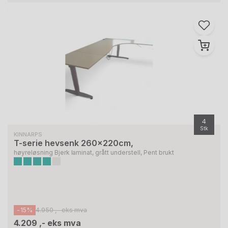
4
Stk
KINNARPS
T-serie hevsenk 260x220cm,
høyreløsning Bjerk laminat, grått understell, Pent brukt
-15%
4.950 ,- eks mva
4.209 ,- eks mva