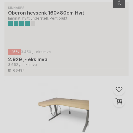
Stk
KINNARPS
Oberon hevsenk 160x80cm Hvit
laminat, hvitt understell, Pent brukt
-15%
3.450 ,- eks mva
2.929 ,- eks mva
3.662 ,- inkl mva
ID: 66494