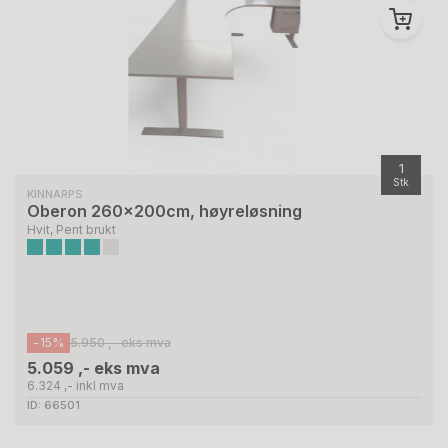
1
Stk
KINNARPS
Oberon 260x200cm, høyreløsning
Hvit, Pent brukt
-15%
5.950 ,- eks mva
5.059 ,- eks mva
6.324 ,- inkl mva
ID: 66501