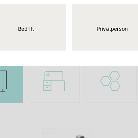
givelsene og skape et behagelig lydnivå på kontoret, noe s
 våre skillevegger starter som brukte kvalitetsprodukter, 
skillevegg en grundig vurdering av tilstand og kvalitet. De
Bedrift
Privatperson
jonell og presentabel løsning som er klar til bruk.
er
Bordskjermer
Lyddempende
plater