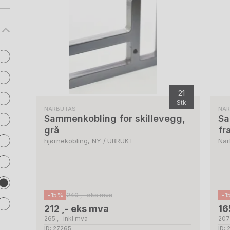
21
Stk
NARBUTAS
NA
Sammenkobling for skillevegg,
Sa
grå
fr
hjørnekobling, NY / UBRUKT
Nar
-15%
249 ,- eks mva
-1
212 ,- eks mva
16
265 ,- inkl mva
207 
ID: 27265
ID: