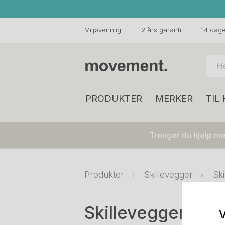
Miljøvennlig
2 års garanti
14 dager
PRODUKTER
MERKER
TIL
Trenger du hjelp med
Produkter
Skillevegger
Sk
Skillevegger
V