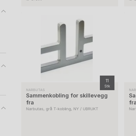
11
Stk
NARBUTAS
NA
Sammenkobling for skillevegg
Sa
fra
fr
Narbutas, grå T-kobling, NY / UBRUKT
Nar