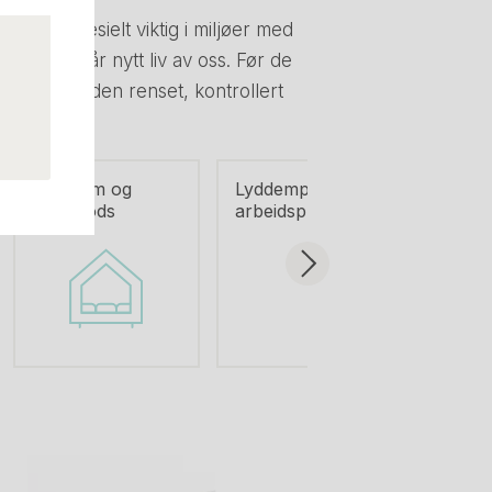
om er spesielt viktig i miljøer med
men som får nytt liv av oss. Før de
retter blir den renset, kontrollert
Stillerom og
Lyddempende
workpods
arbeidsplasser