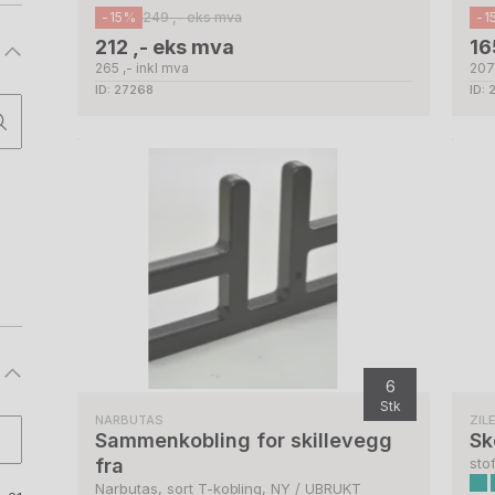
-15%
249 ,- eks mva
-1
212 ,- eks mva
16
265 ,- inkl mva
207 
ID: 27268
ID:
6
Stk
NARBUTAS
ZIL
Sammenkobling for skillevegg
Sk
fra
sto
Narbutas, sort T-kobling, NY / UBRUKT