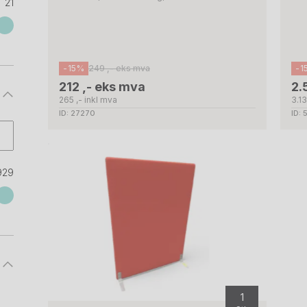
21
-15%
249 ,- eks mva
-1
212 ,- eks mva
2.
265 ,- inkl mva
3.13
ID: 27270
ID:
929
1