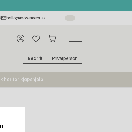
0
hello@movement.as
Bedrift
Privatperson
k her for kjøpshjelp.
on