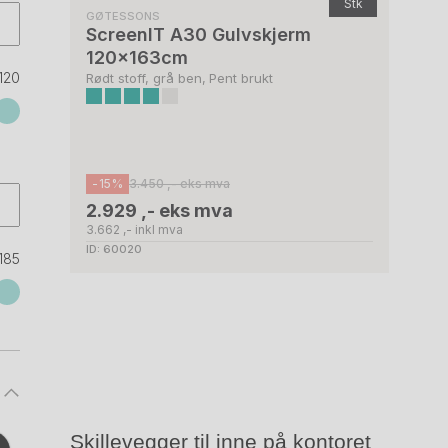
Stk
GØTESSONS
ScreenIT A30 Gulvskjerm
120x163cm
120
Rødt stoff, grå ben, Pent brukt
-15%
3.450 ,- eks mva
2.929 ,- eks mva
3.662 ,- inkl mva
ID: 60020
185
Skillevegger til inne på kontoret