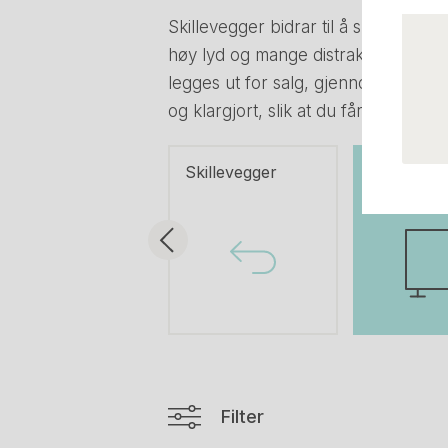
Skillevegger bidrar til å skjerme om
høy lyd og mange distraksjoner. Alle
legges ut for salg, gjennomgår hver 
og klargjort, slik at du får en funks
Skillevegger
Skillevegg
Filter