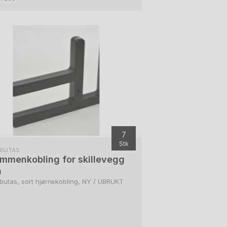
7
Stk
RBUTAS
mmenkobling for skillevegg
a
butas, sort hjørnekobling, NY / UBRUKT