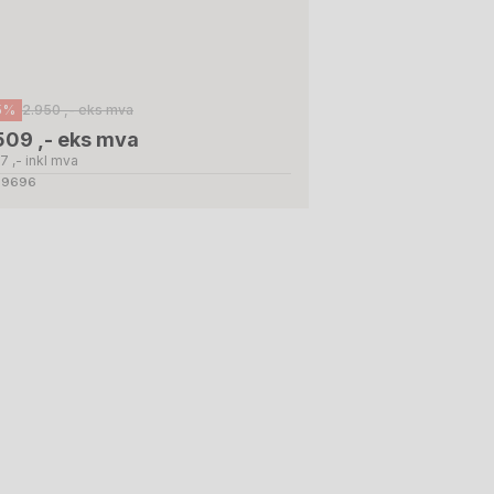
5%
2.950 ,- eks mva
509 ,- eks mva
7 ,- inkl mva
 59696