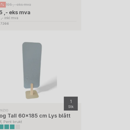
5%
195 ,- eks mva
5 ,- eks mva
,- inkl mva
 27266
1
Stk
ENZIO
og Tall 60x185 cm Lys blått
ff, Pent brukt