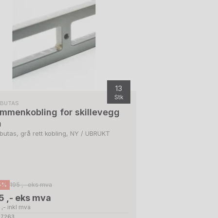
13
Stk
RBUTAS
mmenkobling for skillevegg
a
butas, grå rett kobling, NY / UBRUKT
5%
195 ,- eks mva
5 ,- eks mva
,- inkl mva
 27263