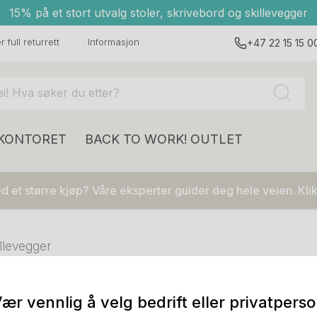
15% på et stort utvalg stoler, skrivebord og skillevegger
 full returrett
Informasjon
+47 22 15 15 0
 KONTORET
BACK TO WORK!
OUTLET
 et større kjøp? Våre eksperter guider deg hele veien. Klik
illevegger
ær vennlig å velg bedrift eller privatpers