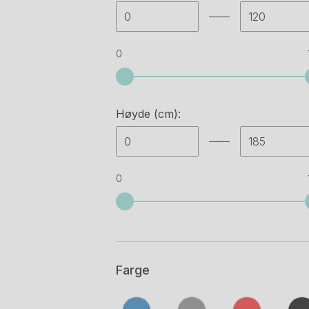
0
Høyde (cm):
0
Farge