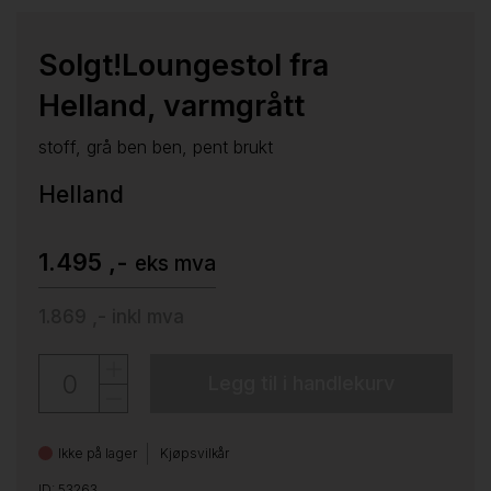
Solgt!Loungestol fra
Helland, varmgrått
stoff, grå ben ben, pent brukt
Helland
1.495 ,-
eks mva
1.869 ,-
inkl mva
Legg til i handlekurv
Ikke på lager
Kjøpsvilkår
ID: 53263