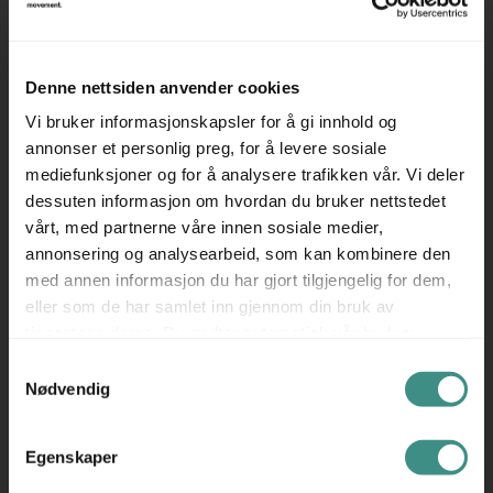
Pent brukt loungestol fra Helland i varmgrått stoff
Farge: varmgrå
Denne nettsiden anvender cookies
Ben i grå
Vi bruker informasjonskapsler for å gi innhold og
---
annonser et personlig preg, for å levere sosiale
Pent brukt, prisen er pr stk.
mediefunksjoner og for å analysere trafikken vår. Vi deler
Vi har også mye annet å velge mellom innen sofagrupper
dessuten informasjon om hvordan du bruker nettstedet
vårt, med partnerne våre innen sosiale medier,
og loungemøbler - sjekk ut alle våre annonser!
annonsering og analysearbeid, som kan kombinere den
med annen informasjon du har gjort tilgjengelig for dem,
eller som de har samlet inn gjennom din bruk av
tjenestene deres. Du godtar automatisk vår bruk av
Tilleggsinfo
informasjonskapsler ved å bruke nettstedet vårt.
Samtykkevalg
Nødvendig
Egenskaper
Trenger du hjelp med et større kjøp eller