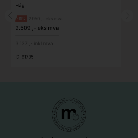
Håg
2.950 ,- eks mva
-15%
2.509 ,- eks mva
3.137 ,- inkl mva
ID: 61785