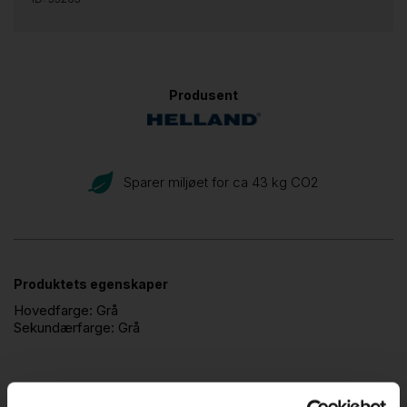
Produsent
Sparer miljøet for ca 43 kg CO
2
Produktets egenskaper
Hovedfarge:
Grå
Sekundærfarge:
Grå
Beskrivelse