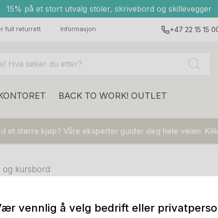
15% på et stort utvalg stoler, skrivebord og skillevegger
 full returrett
Informasjon
+47 22 15 15 0
 KONTORET
BACK TO WORK!
OUTLET
 et større kjøp? Våre eksperter guider deg hele veien. Klik
 og kursbord
ær vennlig å velg bedrift eller privatpers