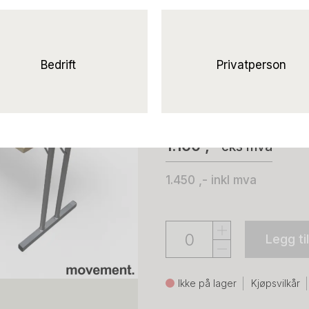
Solgt!Standard
120x60cm
Bjerk laminat grått understell
Bedrift
Privatperson
RBM
1.160 ,-
eks mva
1.450 ,-
inkl mva
Legg ti
Ikke på lager
Kjøpsvilkår