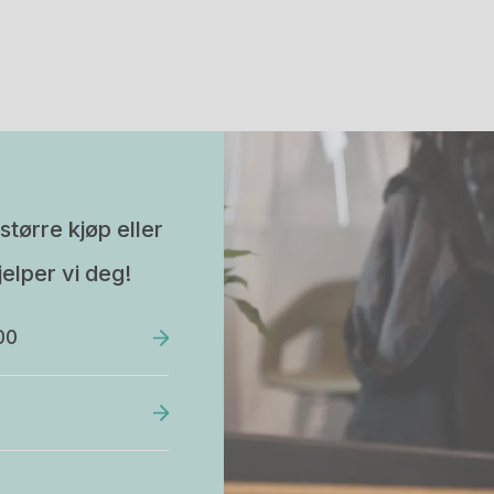
større kjøp eller
elper vi deg!
00