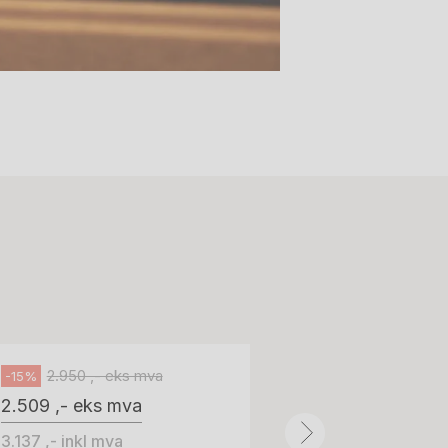
Stk.
518
H05 5600 Swingback-armlene Blått
stoff (Sellgren Punto 524), grått
Abstracta
fotkryss, Pent brukt
100 ,- eks 
Håg
125 ,- inkl m
2.950 ,- eks mva
-15%
2.509 ,- eks mva
ID: 64758
3.137 ,- inkl mva