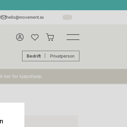
0
hello@movement.as
Bedrift
Privatperson
k her for kjøpshjelp.
on