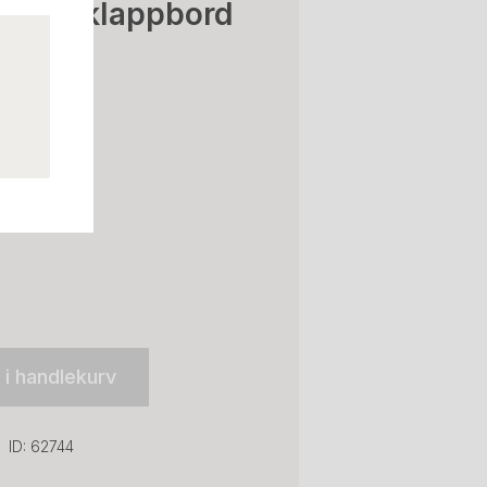
 4680 klappbord
, Brukt
l i handlekurv
ID: 62744