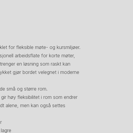
et for fleksible møte- og kursmiljøer.
onell arbeidsflate for korte møter,
trenger en løsning som raskt kan
rykket gjør bordet velegnet i moderne
både små og større rom.
gir høy fleksibilitet i rom som endrer
dt alene, men kan også settes
r
 lagre