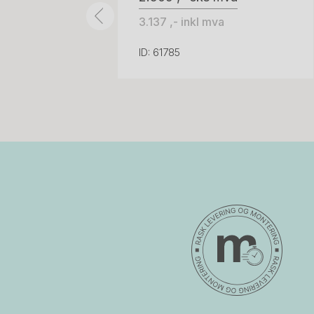
3.137 ,- inkl mva
ID: 61785