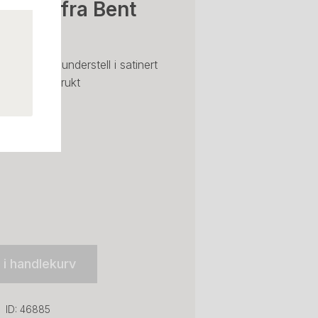
estol fra Bent
høy rygg, understell i satinert
stoff, pent brukt
l i handlekurv
ID: 46885