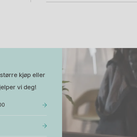
større kjøp eller
elper vi deg!
00