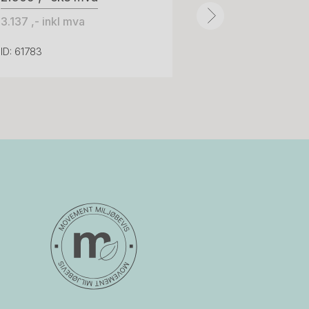
3.137 ,- inkl mva
ID: 61783