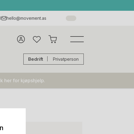
0
hello@movement.as
Bedrift
Privatperson
k her for kjøpshjelp.
on