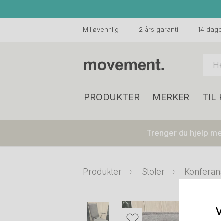
Miljøvennlig
2 års garanti
14 dager
PRODUKTER
MERKER
TIL
Trenger du hjelp med
Produkter
Stoler
Konferan
V