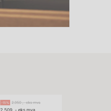
Stk.
518
H05 5600 Swingback-armlene Blått
stoff (Sellgren Punto 524), grått
Abstracta
fotkryss, Pent brukt
100 ,- eks 
Håg
125 ,- inkl m
2.950 ,- eks mva
-15%
2.509 ,- eks mva
ID: 64758