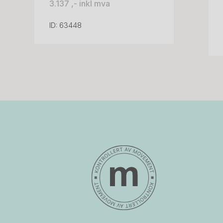
3.137 ,- inkl mva
ID: 63448