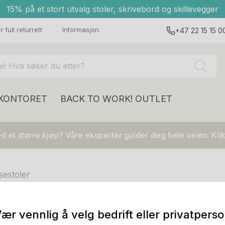
15% på et stort utvalg stoler, skrivebord og skillevegger
 full returrett
Informasjon
+47 22 15 15 0
 KONTORET
BACK TO WORK!
OUTLET
 et større kjøp? Våre eksperter guider deg hele veien. Klik
sestoler
ær vennlig å velg bedrift eller privatpers