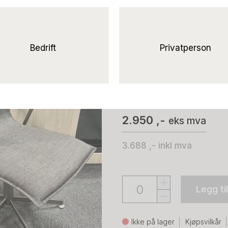
Solgt!Konferans
Krogh,
Danmark, modell Inferno med 
Bedrift
Privatperson
stål, nytrukket i grått Remix-
Bent Krogh
2.950 ,-
eks mva
3.688 ,-
inkl mva
Legg ti
Ikke på lager
Kjøpsvilkår