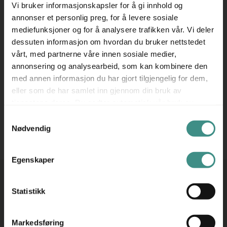
Vi bruker informasjonskapsler for å gi innhold og
annonser et personlig preg, for å levere sosiale
mediefunksjoner og for å analysere trafikken vår. Vi deler
dessuten informasjon om hvordan du bruker nettstedet
vårt, med partnerne våre innen sosiale medier,
annonsering og analysearbeid, som kan kombinere den
Filter
med annen informasjon du har gjort tilgjengelig for dem,
eller som de har samlet inn gjennom din bruk av
tjenestene deres. Du godtar automatisk vår bruk av
informasjonskapsler ved å bruke nettstedet vårt.
Beklager, ingen treff på ditt søk!
Forsøk gjerne et annet
Samtykkevalg
søkeord!
Nødvendig
Egenskaper
Statistikk
ADRESSE
ÅPNINGSTIDER
Markedsføring