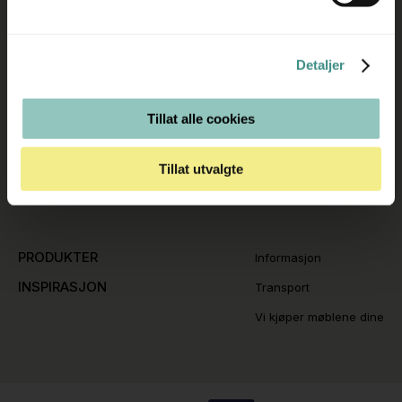
Movement AS
Mandag - Fredag
Regnbueveien 9
08:00 - 16:00
1405 Langhus
Detaljer
hello@movement.as
Tlf.
+47 22 15 15 00
Tillat alle cookies
FØLG OSS GJERNE
Tillat utvalgte
PRODUKTER
Informasjon
INSPIRASJON
Transport
Vi kjøper møblene dine