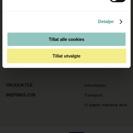
Movement AS
Mandag - Fredag
Regnbueveien 9
08:00 - 16:00
1405 Langhus
Detaljer
hello@movement.as
Tlf.
+47 22 15 15 00
Tillat alle cookies
FØLG OSS GJERNE
Tillat utvalgte
PRODUKTER
Informasjon
INSPIRASJON
Transport
Vi kjøper møblene dine