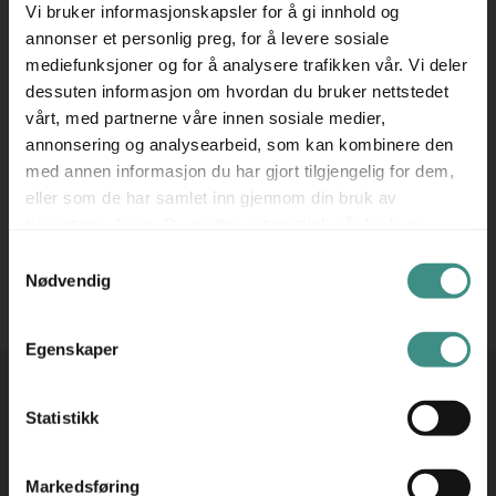
Vi bruker informasjonskapsler for å gi innhold og
annonser et personlig preg, for å levere sosiale
mediefunksjoner og for å analysere trafikken vår. Vi deler
dessuten informasjon om hvordan du bruker nettstedet
vårt, med partnerne våre innen sosiale medier,
annonsering og analysearbeid, som kan kombinere den
Filter
med annen informasjon du har gjort tilgjengelig for dem,
eller som de har samlet inn gjennom din bruk av
tjenestene deres. Du godtar automatisk vår bruk av
informasjonskapsler ved å bruke nettstedet vårt.
Beklager, ingen treff på ditt søk!
Forsøk gjerne et annet
Samtykkevalg
søkeord!
Nødvendig
Egenskaper
Statistikk
ADRESSE
ÅPNINGSTIDER
Markedsføring