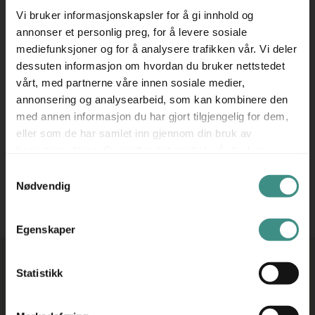
Vi bruker informasjonskapsler for å gi innhold og
annonser et personlig preg, for å levere sosiale
mediefunksjoner og for å analysere trafikken vår. Vi deler
dessuten informasjon om hvordan du bruker nettstedet
vårt, med partnerne våre innen sosiale medier,
annonsering og analysearbeid, som kan kombinere den
Filter
med annen informasjon du har gjort tilgjengelig for dem,
eller som de har samlet inn gjennom din bruk av
tjenestene deres. Du godtar automatisk vår bruk av
informasjonskapsler ved å bruke nettstedet vårt.
Samtykkevalg
Beklager, ingen treff på ditt søk!
Forsøk gjerne et annet
Nødvendig
søkeord!
Egenskaper
Statistikk