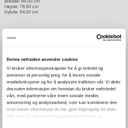
Bredde:
99.00 cm
Høyde:
79.00 cm
Dybde:
94.00 cm
Beskrivelse
Barnaby er en lenestol designet av Perrine Vigneron &
Gilles Belley for Sancal.
Denne nettsiden anvender cookies
Vi bruker informasjonskapsler for å gi innhold og
Produsent: Sancal
annonser et personlig preg, for å levere sosiale
Sancal er et spansk møbelmerke kjent for sitt innovative
mediefunksjoner og for å analysere trafikken vår. Vi deler
design og bærekraftige tilnærming. Med et sterkt
dessuten informasjon om hvordan du bruker nettstedet
engasjement for miljøet bruker Sancal resirkulerte
vårt, med partnerne våre innen sosiale medier,
materialer og ansvarlige produksjonsmetoder i sine
annonsering og analysearbeid, som kan kombinere den
produkter. Merket samarbeider med ledende designere
med annen informasjon du har gjort tilgjengelig for dem,
eller som de har samlet inn gjennom din bruk av
som Patricia Urquiola og Yonoh Studio for å skape
tjenestene deres. Du godtar automatisk vår bruk av
møbler som kombinerer funksjonalitet, estetikk og