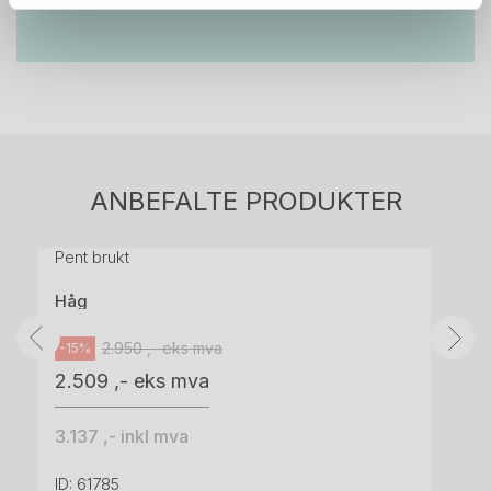
Stk.
814
H05 5600 Swingback-armlene Mørk
ANBEFALTE PRODUKTER
grått stoff (Sellgren Punto 844) grått fotkryss,
Pent brukt
Håg
2.950 ,- eks mva
-15%
2.509 ,- eks mva
3.137 ,- inkl mva
ID: 61785