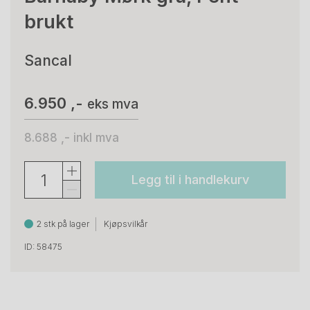
brukt
Sancal
6.950 ,-
eks mva
8.688 ,-
inkl mva
Legg til i handlekurv
2 stk på lager
Kjøpsvilkår
ID: 58475