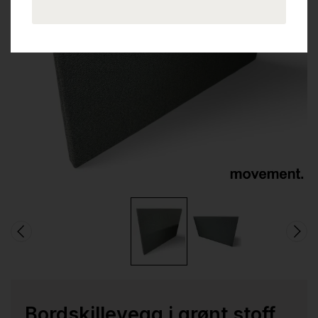
Bordskillevegg i grønt stoff,