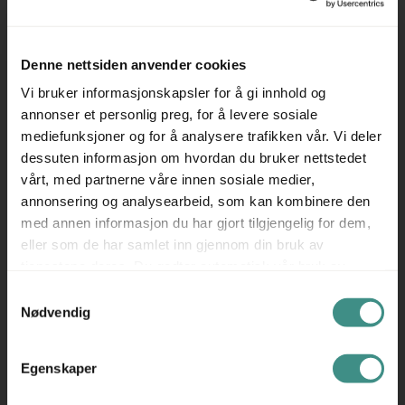
Høyde: 62cm
Bredde: 80cm
Denne nettsiden anvender cookies
Ben og vinkler: Bordfester medfølger
Vi bruker informasjonskapsler for å gi innhold og
Prisen er pr skjermvegg, eks mva.
annonser et personlig preg, for å levere sosiale
mediefunksjoner og for å analysere trafikken vår. Vi deler
Se også movement.as for våre andre annonser på
dessuten informasjon om hvordan du bruker nettstedet
skillevegger / skjermbrett.
vårt, med partnerne våre innen sosiale medier,
annonsering og analysearbeid, som kan kombinere den
med annen informasjon du har gjort tilgjengelig for dem,
eller som de har samlet inn gjennom din bruk av
Tilleggsinfo
tjenestene deres. Du godtar automatisk vår bruk av
informasjonskapsler ved å bruke nettstedet vårt.
Samtykkevalg
Nødvendig
Egenskaper
Trenger du hjelp med et større kjøp eller