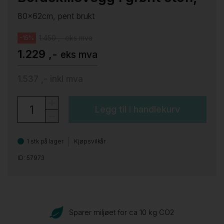
80x62cm, pent brukt
1.450 ,- eks mva
-15%
1.229 ,-
eks mva
1.537 ,-
inkl mva
Legg til i handlekurv
1 stk på lager
Kjøpsvilkår
ID: 57973
Sparer miljøet for ca 10 kg CO
2