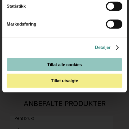
prosjekt?
Statistikk
Ta kontakt med oss så hjelper vi deg!
Markedsføring
RING OSS PÅ 22 15 15 00
E-POST
Detaljer
Tillat alle cookies
Tillat utvalgte
Stk.
814
H05 5600 Swingback-armlene Mørk
ANBEFALTE PRODUKTER
grått stoff (Sellgren Punto 844) grått fotkryss,
Pent brukt