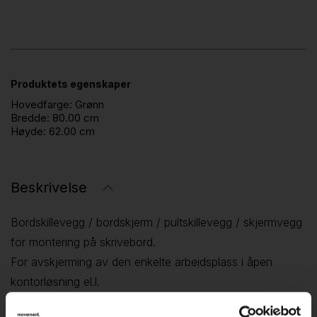
Produktets egenskaper
Hovedfarge:
Grønn
Bredde:
80.00 cm
Høyde:
62.00 cm
Beskrivelse
Bordskillevegg / bordskjerm / pultskillevegg / skjermvegg
for montering på skrivebord.
For avskjerming av den enkelte arbeidsplass i åpen
kontorløsning el.l.
Farge: grønt stoff