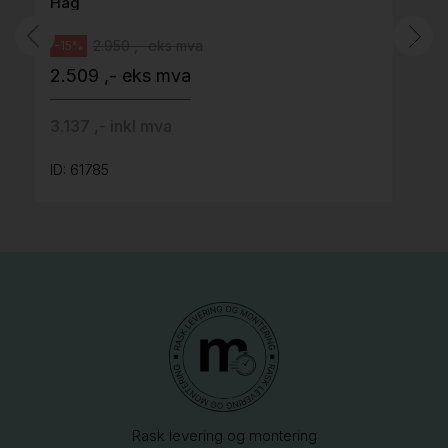
Håg
2.950 ,- eks mva
-15%
2.509 ,- eks mva
3.137 ,- inkl mva
ID: 61785
Rask levering og montering