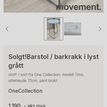
Solgt!Barstol / barkrakk i lyst
grått
stoff / sort fra One Collection, modell Time,
sittehøyde 75cm, pent brukt
OneCollection
1.190 ,-
eks mva