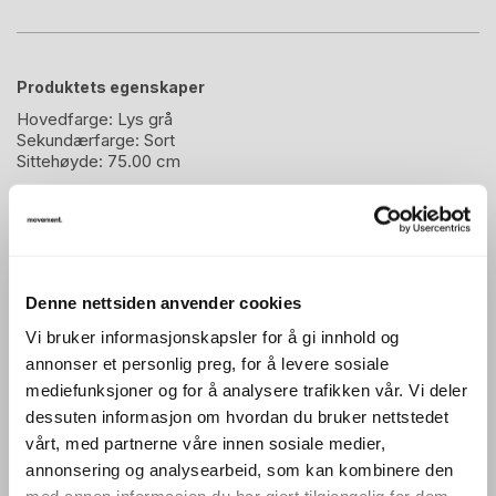
Produktets egenskaper
Hovedfarge:
Lys grå
Sekundærfarge:
Sort
Sittehøyde:
75.00 cm
Beskrivelse
Barstol / Barstoler / Barkrakk / Barkrakker / barstoler
Denne nettsiden anvender cookies
Produsent: OneCollection
Vi bruker informasjonskapsler for å gi innhold og
annonser et personlig preg, for å levere sosiale
Modell: Time barstool
mediefunksjoner og for å analysere trafikken vår. Vi deler
Design: Henrik Tengler
dessuten informasjon om hvordan du bruker nettstedet
Sittehøyde: 75cm
vårt, med partnerne våre innen sosiale medier,
Sete trukket i lyst grått stoff
annonsering og analysearbeid, som kan kombinere den
Tekstiltype: Remix3 fra Kvadrat