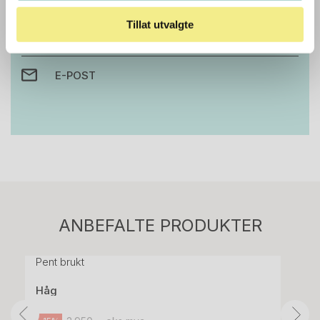
Tillat utvalgte
RING OSS PÅ 22 15 15 00
E-POST
Stk.
814
H05 5600 Swingback-armlene Mørk
ANBEFALTE PRODUKTER
grått stoff (Sellgren Punto 844) grått fotkryss,
Pent brukt
Håg