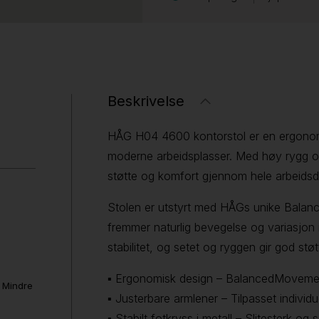
Beskrivelse
HÅG H04 4600 kontorstol er en ergonomis
moderne arbeidsplasser. Med høy rygg og
støtte og komfort gjennom hele arbeids
Stolen er utstyrt med HÅGs unike Bal
fremmer naturlig bevegelse og variasjon i s
stabilitet, og setet og ryggen gir god stø
▪ Ergonomisk design – BalancedMovemen
. Mindre
▪ Justerbare armlener – Tilpasset individu
▪ Stabilt fotkryss i metall – Slitesterk og