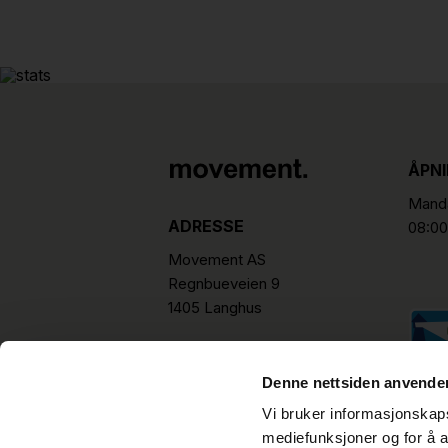
ÅPN
Manda
ADRESSE
08:00
Movement AS
Regnbueveien 9
1405 Langhus
hello@movement.as
Tlf.
+47 22 15 15 00
Denne nettsiden anvende
Vi bruker informasjonskapsl
mediefunksjoner og for å a