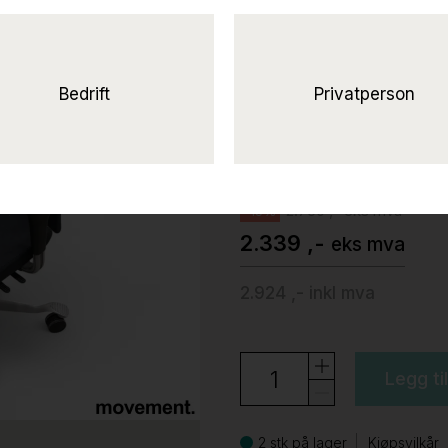
H04 4600 med 
grått
stoff (Kvadrat Remix), fotkry
Bedrift
Privatperson
Håg
2.750 ,- eks mva
-15%
2.339 ,-
eks mva
2.924 ,-
inkl mva
Legg ti
2 stk på lager
Kjøpsvilkår