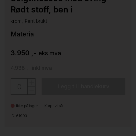
Rødt stoff, ben i
krom, Pent brukt
Materia
3.950 ,-
eks mva
4.938 ,-
inkl mva
Legg til i handlekurv
Ikke på lager
Kjøpsvilkår
ID: 61993