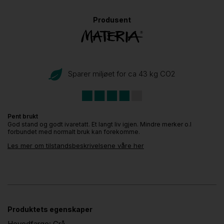
Produsent
Sparer miljøet for ca 43 kg CO
2
Pent brukt
God stand og godt ivaretatt. Et langt liv igjen. Mindre merker o.l
forbundet med normalt bruk kan forekomme.
Les mer om tilstandsbeskrivelsene våre her
Produktets egenskaper
Hovedfarge:
Grå