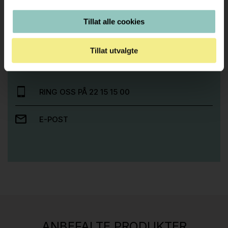
Tillat alle cookies
Trenger du hjelp med et større kjøp eller
prosjekt?
Tillat utvalgte
Ta kontakt med oss så hjelper vi deg!
RING OSS PÅ 22 15 15 00
E-POST
Stk.
813
H05 5600 Swingback-armlene Mørk
ANBEFALTE PRODUKTER