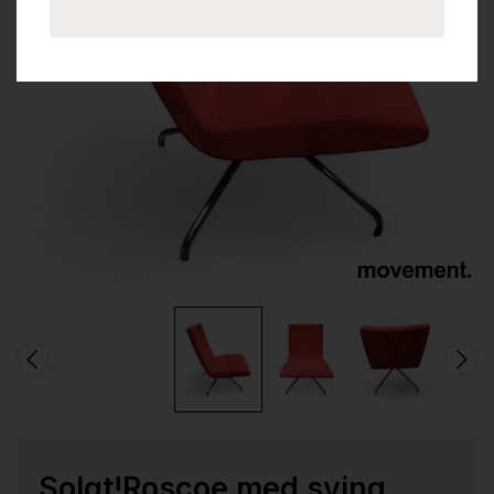
Solgt!Roscoe med sving