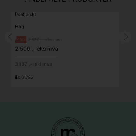
grått stoff (Sellgren Punto 844) grått fotkryss,
Pent brukt
Håg
2.950 ,- eks mva
-15%
2.509 ,- eks mva
3.137 ,- inkl mva
ID: 61785