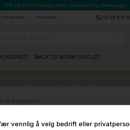
15% på et stort utvalg stoler, skrivebord og skillevegger
 full returrett
Informasjon
+47 22 15 15 0
 KONTORET
BACK TO WORK!
OUTLET
 et større kjøp? Våre eksperter guider deg hele veien. Klik
r og loungestoler
ær vennlig å velg bedrift eller privatpers