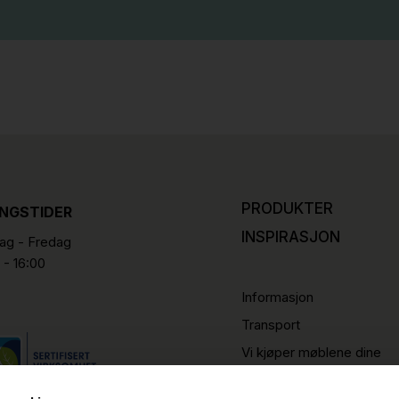
PRODUKTER
INGSTIDER
INSPIRASJON
g - Fredag
 - 16:00
Informasjon
Transport
Vi kjøper møblene dine