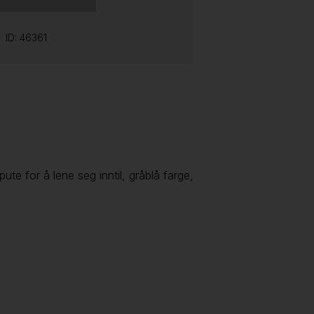
ID: 46361
ute for å lene seg inntil, gråblå farge,