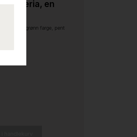
ra Materia, en
 inntil, lys grønn farge, pent
l i handlekurv