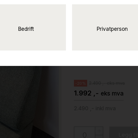
Solgt!Lean-In f
artig,
vegghengt pute for å lene seg
Bedrift
Privatperson
brukt
Materia
2.490 ,- eks mva
-20%
1.992 ,-
eks mva
2.490 ,-
inkl mva
Legg ti