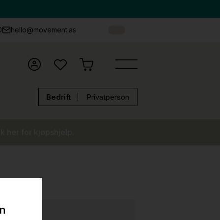
0
hello@movement.as
Bedrift
Privatperson
k her for kjøpshjelp.
on