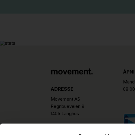
ÅPN
Manda
ADRESSE
08:00
Movement AS
Regnbueveien 9
1405 Langhus
hello@movement.as
Tlf.
+47 22 15 15 00