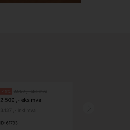
Stk.
518
H05 5600 Swingback-armlene Blått
stoff (Sellgren Punto 524), grått
Abstracta
fotkryss, Pent brukt
100 ,- eks 
Håg
125 ,- inkl m
2.950 ,- eks mva
-15%
2.509 ,- eks mva
ID: 64758
3.137 ,- inkl mva
ID: 61783