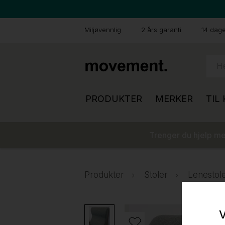
Miljøvennlig
2 års garanti
14 dager
PRODUKTER
MERKER
TIL
Trenger du hjelp med
Produkter
Stoler
Lenestole
V