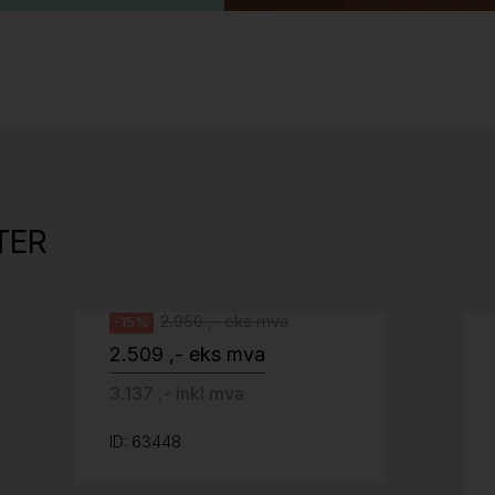
Stk.
525
Tellus 180x80cm Hvit plate med sort
kant og understell, Pent brukt
TER
Svenheim
2.950 ,- eks mva
-15%
2.509 ,- eks mva
3.137 ,- inkl mva
ID: 63448