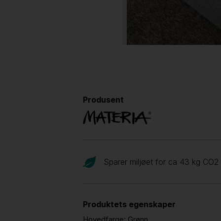
Produsent
Sparer miljøet for ca 43 kg CO
2
Produktets egenskaper
Hovedfarge:
Grønn