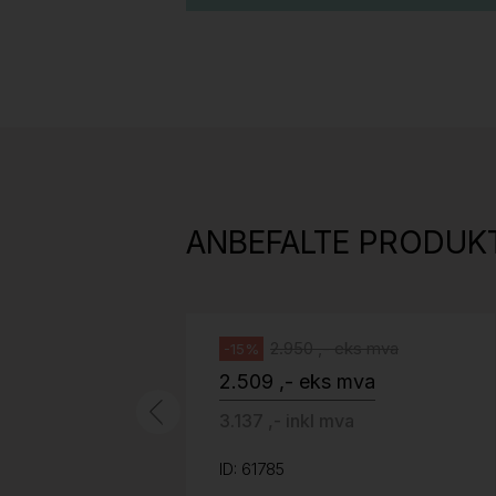
Stk.
814
H05 5600 Swingback-armlene Mørk
grått stoff (Sellgren Punto 844)
ANBEFALTE PRODUK
grått fotkryss, Pent brukt
Håg
2.950 ,- eks mva
-15%
2.509 ,- eks mva
3.137 ,- inkl mva
ID: 61785