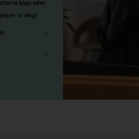
større kjøp eller
elper vi deg!
00
Stk.
525