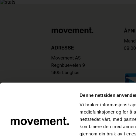
ÅPN
Manda
ADRESSE
08:00
Movement AS
Regnbueveien 9
1405 Langhus
hello@movement.as
Tlf.
+47 22 15 15 00
Denne nettsiden anvende
Vi bruker informasjonskapsl
mediefunksjoner og for å a
nettstedet vårt, med part
kombinere den med annen in
gjennom din bruk av tjene