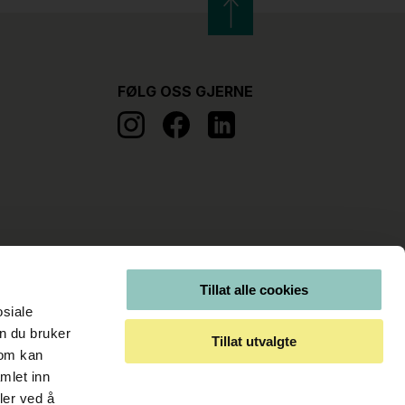
FØLG OSS GJERNE
Tillat alle cookies
osiale
n du bruker
Tillat utvalgte
som kan
mlet inn
ler ved å