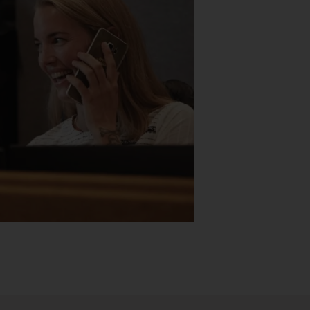
Stk.
518