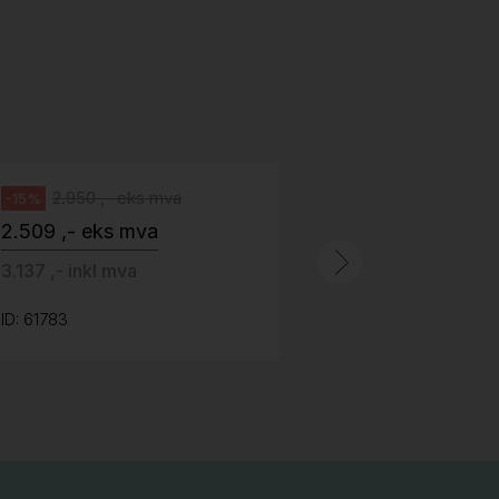
H05 5600 Swingback-armlene Blått
stoff (Sellgren Punto 524), grått
Abstracta
fotkryss, Pent brukt
100 ,- eks 
Håg
125 ,- inkl m
2.950 ,- eks mva
-15%
2.509 ,- eks mva
ID: 64758
3.137 ,- inkl mva
ID: 61783