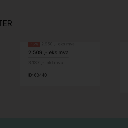
Tellus 180x80cm Hvit plate med sort
kant og understell, Pent brukt
TER
Svenheim
2.950 ,- eks mva
-15%
2.509 ,- eks mva
3.137 ,- inkl mva
ID: 63448