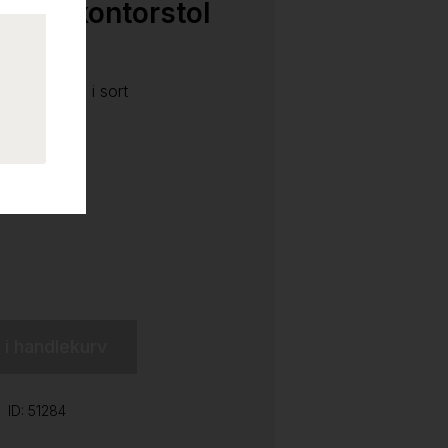
5300 kontorstol
 NYTRUKKET i sort
l i handlekurv
ID: 51284