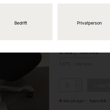
Solgt!Håg H05 
med faste
armlener og grått fotkryss,
Bedrift
Privatperson
Håg
3.100 ,-
eks mva
3.875 ,-
inkl mva
Legg ti
Ikke på lager
Kjøpsvilkår