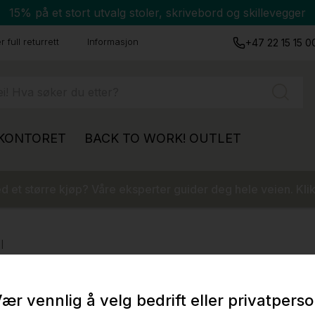
15% på et stort utvalg stoler, skrivebord og skillevegger
 full returrett
Informasjon
+47 22 15 15 0
 KONTORET
BACK TO WORK!
OUTLET
 et større kjøp? Våre eksperter guider deg hele veien. Klik
l
ær vennlig å velg bedrift eller privatpers