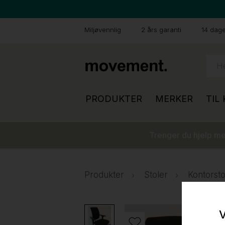
Miljøvennlig
2 års garanti
14 dager
PRODUKTER
MERKER
TIL
Trenger du hjelp med
Produkter
Stoler
Kontorsto
V