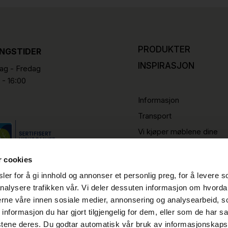
PRODUKTER
INGSTIDER
INSPIRASJON
g - Fredag
 - 16:00
Informasjon
Transport
Vi kjøper møblene dine
r cookies
er for å gi innhold og annonser et personlig preg, for å levere s
nalysere trafikken vår. Vi deler dessuten informasjon om hvorda
nerne våre innen sosiale medier, annonsering og analysearbeid, 
formasjon du har gjort tilgjengelig for dem, eller som de har sa
stene deres. Du godtar automatisk vår bruk av informasjonskaps