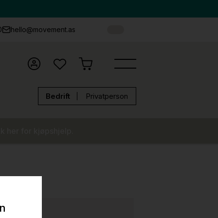
0
hello@movement.as
Bedrift
Privatperson
k her for kjøpshjelp.
on