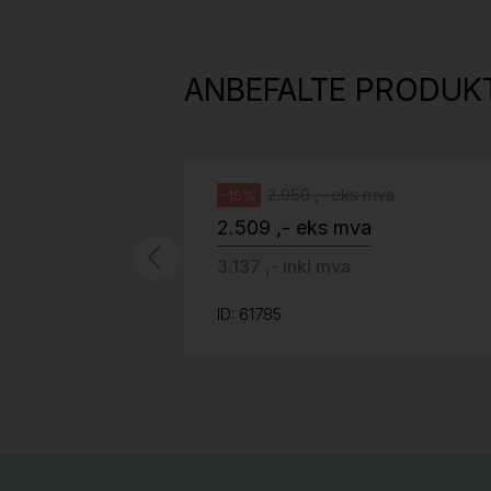
H05 5600 Swingback-armlene Mørk
grått stoff (Sellgren Punto 844)
ANBEFALTE PRODUK
grått fotkryss, Pent brukt
Håg
2.950 ,- eks mva
-15%
2.509 ,- eks mva
3.137 ,- inkl mva
ID: 61785