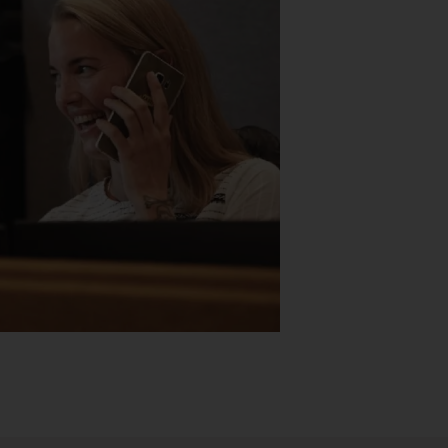
Stk.
518