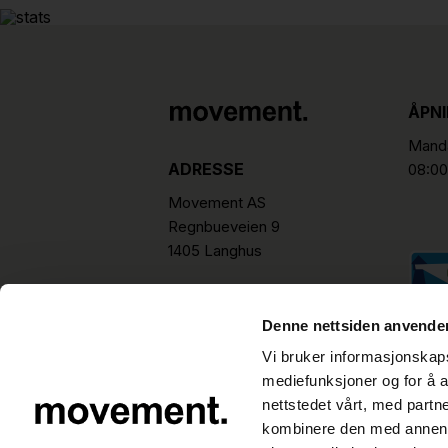
ÅPN
Manda
ADRESSE
08:00
Movement AS
Regnbueveien 9
1405 Langhus
hello@movement.as
Tlf.
+47 22 15 15 00
Denne nettsiden anvende
Vi bruker informasjonskapsl
mediefunksjoner og for å a
nettstedet vårt, med part
kombinere den med annen in