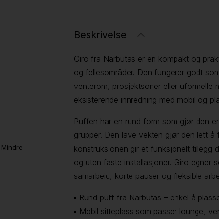
Beskrivelse
Giro fra Narbutas er en kompakt og praktis
og fellesområder. Den fungerer godt som et
venterom, prosjektsoner eller uformelle
eksisterende innredning med mobil og pla
Puffen har en rund form som gjør den en
grupper. Den lave vekten gjør den lett å 
. Mindre
konstruksjonen gir et funksjonelt tillegg
og uten faste installasjoner. Giro egner 
samarbeid, korte pauser og fleksible arb
▪ Rund puff fra Narbutas – enkel å plasse
▪ Mobil sitteplass som passer lounge, v