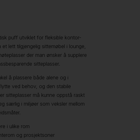
k puff utviklet for fleksible kontor-
 lett tilgjengelig sittemøbel i lounge,
 møteplasser der man ønsker å supplere
ssbesparende sitteplasser.
kel å plassere både alene og i
flytte ved behov, og den stabile
 der sitteplasser må kunne oppstå raskt
seg særlig i miljøer som veksler mellom
eidsmåter.
re i ulike rom
enterom og prosjektsoner