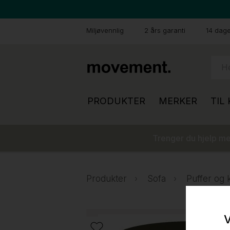
Miljøvennlig
2 års garanti
14 dager
PRODUKTER
MERKER
TIL
Trenger du hjelp med
Produkter
Sofa
Puffer og 
V