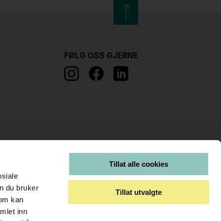
FØLG OSS GJERNE
Tillat alle cookies
osiale
n du bruker
Tillat utvalgte
som kan
mlet inn