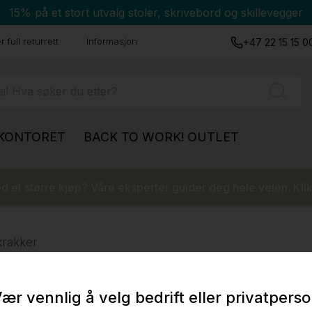
15% på et stort utvalg stoler, skrivebord og skillevegger
 full returrett
Informasjon
+47 22 15 15 0
 KONTORET
BACK TO WORK!
OUTLET
 et større kjøp? Våre eksperter guider deg hele veien. Klik
krakker
ær vennlig å velg bedrift eller privatpers