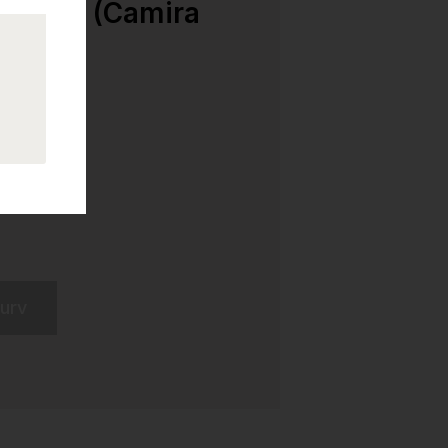
t stoff (Camira
kurv