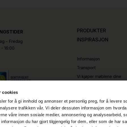
PRODUKTER
INGSTIDER
INSPIRASJON
g - Fredag
 - 16:00
Informasjon
Transport
Vi kjøper møblene dine
r cookies
er for å gi innhold og annonser et personlig preg, for å levere s
nalysere trafikken vår. Vi deler dessuten informasjon om hvorda
nerne våre innen sosiale medier, annonsering og analysearbeid, 
formasjon du har gjort tilgjengelig for dem, eller som de har sa