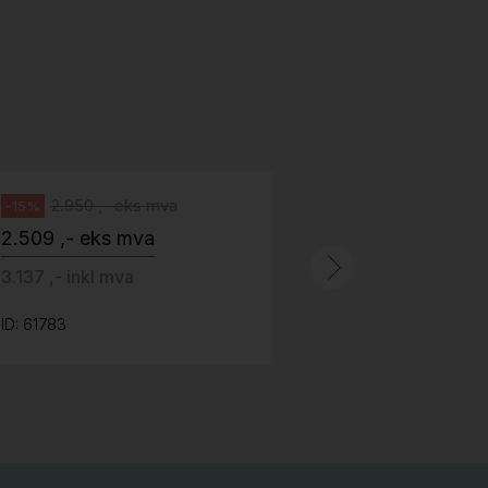
H05 5600 Swingback-armlene Blått
stoff (Sellgren Punto 524), grått
Abstracta
fotkryss, Pent brukt
100 ,- eks 
Håg
125 ,- inkl m
2.950 ,- eks mva
-15%
2.509 ,- eks mva
ID: 64758
3.137 ,- inkl mva
ID: 61783