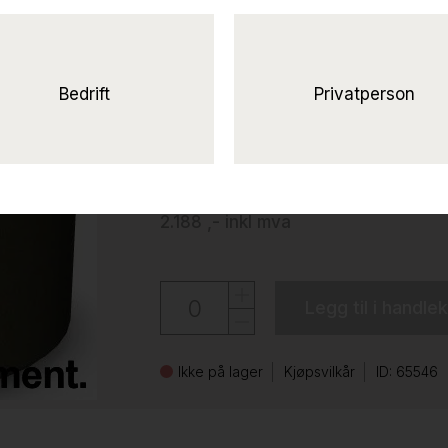
Solgt!Giro Mørkt grøn
Synergy LDS42), Pent brukt
Narbutas
Bedrift
Privatperson
1.750 ,-
eks mva
2.188 ,-
inkl mva
Legg til i handle
Ikke på lager
Kjøpsvilkår
ID: 65546