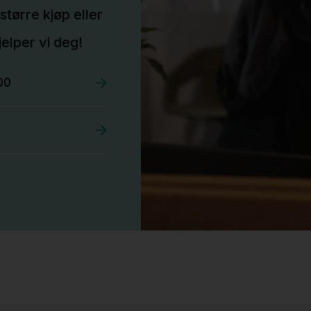
større kjøp eller
elper vi deg!
00
Stk.
527