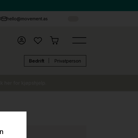
0
hello@movement.as
Bedrift
Privatperson
k her for kjøpshjelp.
on