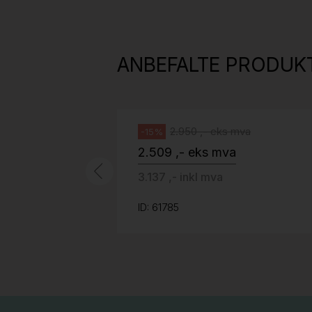
H05 5600 Swingback-armlene Mørk
grått stoff (Sellgren Punto 844)
ANBEFALTE PRODUK
grått fotkryss, Pent brukt
Håg
2.950 ,- eks mva
-15%
2.509 ,- eks mva
3.137 ,- inkl mva
ID: 61785