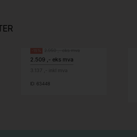
Tellus 180x80cm Hvit plate med sort
kant og understell, Pent brukt
TER
Svenheim
2.950 ,- eks mva
-15%
2.509 ,- eks mva
3.137 ,- inkl mva
ID: 63448