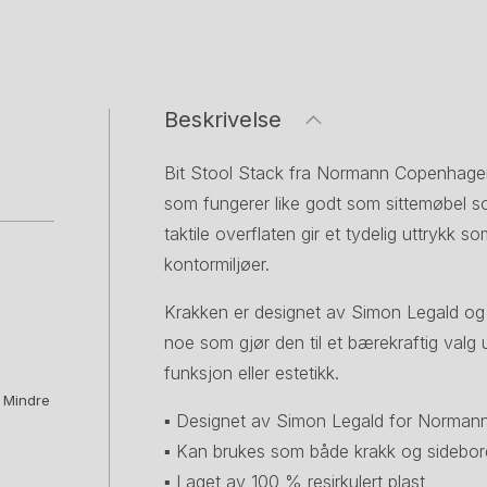
Beskrivelse
Bit Stool Stack fra Normann Copenhagen e
som fungerer like godt som sittemøbel so
taktile overflaten gir et tydelig uttrykk 
kontormiljøer.
Krakken er designet av Simon Legald og e
noe som gjør den til et bærekraftig valg
funksjon eller estetikk.
. Mindre
▪ Designet av Simon Legald for Norma
▪ Kan brukes som både krakk og sidebor
▪ Laget av 100 % resirkulert plast