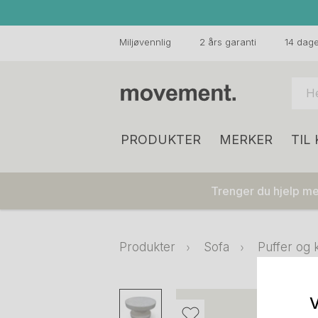
Miljøvennlig
2 års garanti
14 dager
PRODUKTER
MERKER
TIL
Trenger du hjelp med
Produkter
Sofa
Puffer og 
V