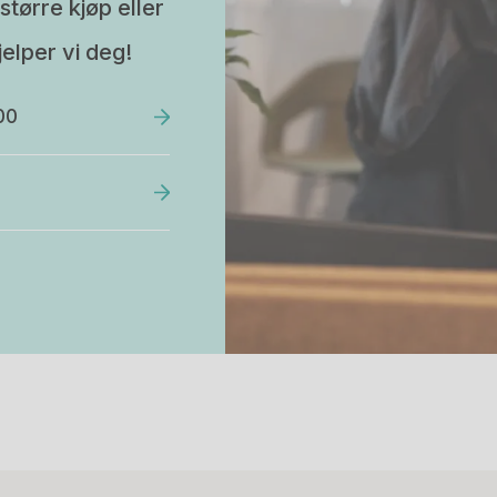
større kjøp eller
elper vi deg!
00
Stk.
527