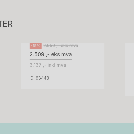
Tellus 180x80cm Hvit plate med sort
kant og understell, Pent brukt
TER
Svenheim
2.950 ,- eks mva
-15%
2.509 ,- eks mva
3.137 ,- inkl mva
ID: 63448