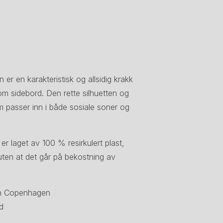
r en karakteristisk og allsidig krakk
m sidebord. Den rette silhuetten og
som passer inn i både sosiale soner og
r laget av 100 % resirkulert plast,
 uten at det går på bekostning av
nn Copenhagen
d