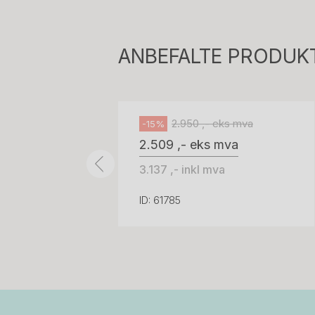
H05 5600 Swingback-armlene Mørk
grått stoff (Sellgren Punto 844)
ANBEFALTE PRODUK
grått fotkryss, Pent brukt
Håg
2.950 ,- eks mva
-15%
2.509 ,- eks mva
3.137 ,- inkl mva
ID: 61785