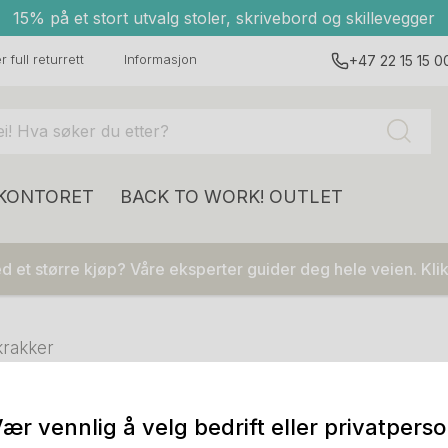
15% på et stort utvalg stoler, skrivebord og skillevegger
 full returrett
Informasjon
+47 22 15 15 0
 KONTORET
BACK TO WORK!
OUTLET
 et større kjøp? Våre eksperter guider deg hele veien. Klik
krakker
ær vennlig å velg bedrift eller privatpers