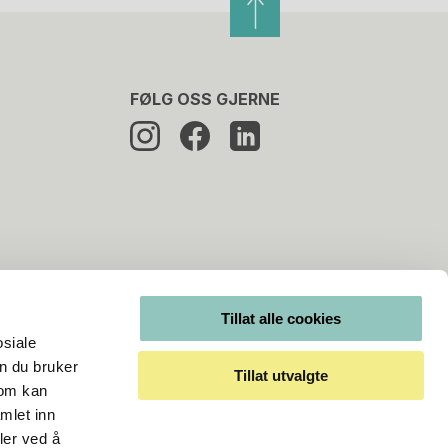
FØLG OSS GJERNE
Tillat alle cookies
osiale
n du bruker
Tillat utvalgte
som kan
mlet inn
ler ved å