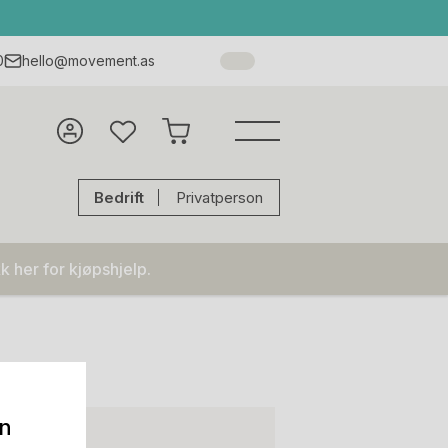
0
hello@movement.as
Bedrift
Privatperson
k her for kjøpshjelp.
on