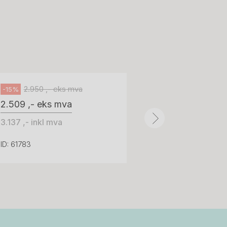
H05 5600 Swingback-armlene Blått
stoff (Sellgren Punto 524), grått
Abstracta
fotkryss, Pent brukt
100 ,- eks 
Håg
125 ,- inkl m
2.950 ,- eks mva
-15%
2.509 ,- eks mva
ID: 64758
3.137 ,- inkl mva
ID: 61783