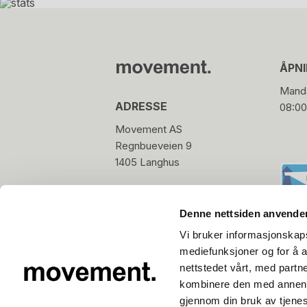
ÅPN
Manda
ADRESSE
08:00
Movement AS
Regnbueveien 9
1405 Langhus
hello@movement.as
Tlf.
+47 22 15 15 00
Denne nettsiden anvende
Vi bruker informasjonskapsl
mediefunksjoner og for å a
nettstedet vårt, med part
kombinere den med annen in
gjennom din bruk av tjene