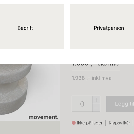
Solgt!Bit Stool 
Pent
brukt
Bedrift
Privatperson
Normann Copenhag
1.550 ,-
eks mva
1.938 ,-
inkl mva
Legg ti
Ikke på lager
Kjøpsvilkår