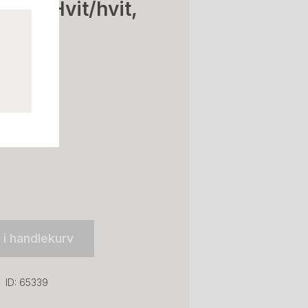
Stack Hvit/hvit,
en
l i handlekurv
ID: 65339