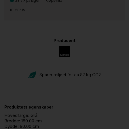
28 stk på lager
Kjøpsvilkår
ID: 58515
Produsent
Sparer miljøet for ca 87 kg CO
2
Produktets egenskaper
Hovedfarge:
Grå
Bredde:
180.00 cm
Dybde:
90.00 cm