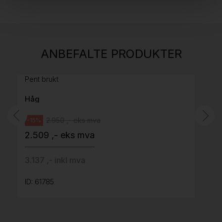
Stk.
814
H05 5600 Swingback-armlene Mørk
ANBEFALTE PRODUKTER
grått stoff (Sellgren Punto 844) grått fotkryss,
Pent brukt
Håg
2.950 ,- eks mva
-15%
2.509 ,- eks mva
3.137 ,- inkl mva
ID: 61785