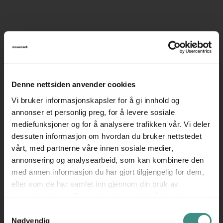
Beskrivelse
Skrivebord med elektrisk hevsenk, pent brukt.
Produsent: Martela
Denne nettsiden anvender cookies
Understell: Grålakkert metall
Vi bruker informasjonskapsler for å gi innhold og
Platefarge: Grå linoleum med kantlist i metall
annonser et personlig preg, for å levere sosiale
mediefunksjoner og for å analysere trafikken vår. Vi deler
Plate trekkes ut mot bruker for enkel tilgang til kabelkanal.
dessuten informasjon om hvordan du bruker nettstedet
Skjøteledning i kabelkanal medfølger.
vårt, med partnerne våre innen sosiale medier,
annonsering og analysearbeid, som kan kombinere den
Se også våre andre annonser for et godt utvalg av
med annen informasjon du har gjort tilgjengelig for dem,
forskjellige skrivebord med elektrisk hevesenke-funksjon.
eller som de har samlet inn gjennom din bruk av
Prisen er oppgitt pr bord eks mva.
tjenestene deres. Du godtar automatisk vår bruk av
informasjonskapsler ved å bruke nettstedet vårt.
Samtykkevalg
Nødvendig