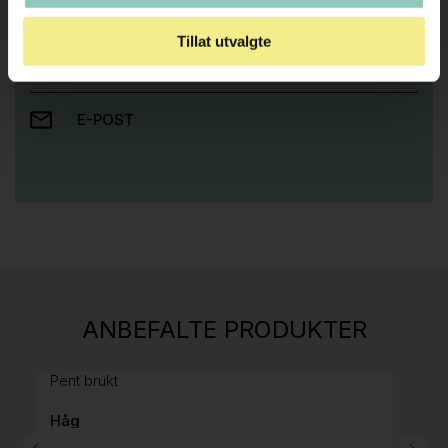
Ta kontakt med oss så hjelper vi deg!
Tillat utvalgte
RING OSS PÅ 22 15 15 00
E-POST
Stk.
814
H05 5600 Swingback-armlene Mørk
ANBEFALTE PRODUKTER
grått stoff (Sellgren Punto 844) grått fotkryss,
Pent brukt
Håg