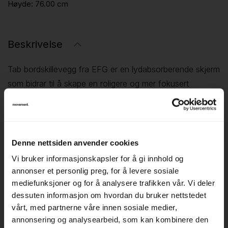
Høyde:
76.00 cm
Beskrivelse
Tab bordskillevegg fra EFG er en lydabsorberende skjerm
som bidrar til å skape en roligere og mer fokusert
arbeidsplass. Med sitt enkle og moderne design passer
den godt inn i åpne kontorlandskap og individuelle
arbeidsstasjoner. ￼
Skjermen er konstruert med en 15 mm trefiberplatekjerne,
Denne nettsiden anvender cookies
dekket med 20 mm kaldskum og trukket i tekstil, noe som
Vi bruker informasjonskapsler for å gi innhold og
gir gode lydabsorberende egenskaper. Den leveres med
annonser et personlig preg, for å levere sosiale
to eller tre monteringsbeslag, avhengig av lengden, for
mediefunksjoner og for å analysere trafikken vår. Vi deler
dessuten informasjon om hvordan du bruker nettstedet
enkel montering på skrivebordet. ￼
vårt, med partnerne våre innen sosiale medier,
▪ Lydabsorberende konstruksjon – Forbedrer akustikken i
annonsering og analysearbeid, som kan kombinere den
åpne kontorlandskap