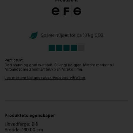
Sparer miljøet for ca 10 kg CO
2
Pent brukt
God stand og godt ivaretatt. Et langt liv igjen. Mindre merker o.l
forbundet med normalt bruk kan forekomme.
Les mer om tilstandsbeskrivelsene våre her
Produktets egenskaper
Hovedfarge:
Blå
Bredde:
160.00 cm