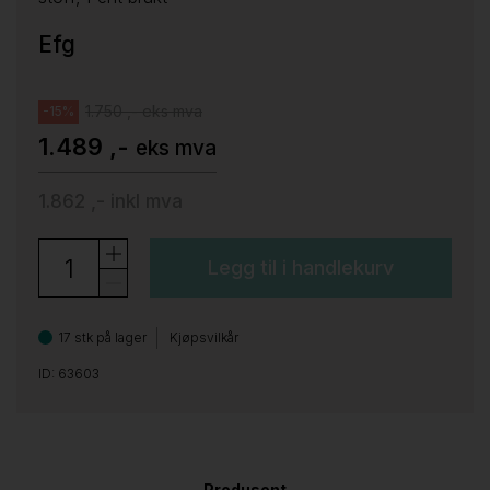
Efg
1.750 ,- eks mva
-15%
1.489 ,-
eks mva
1.862 ,-
inkl mva
Legg til i handlekurv
17 stk på lager
Kjøpsvilkår
ID: 63603
Produsent