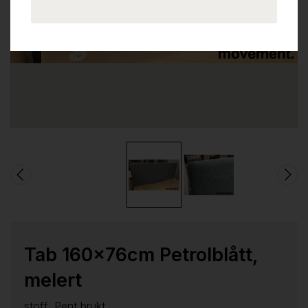
Tab 160x76cm Petrolblått,
melert
stoff, Pent brukt