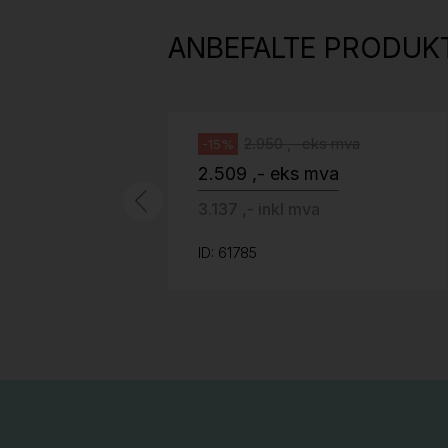
grått stoff (Sellgren Punto 844)
ANBEFALTE PRODUK
grått fotkryss, Pent brukt
Håg
2.950 ,- eks mva
-15%
2.509 ,- eks mva
3.137 ,- inkl mva
ID: 61785