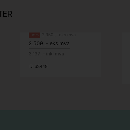
kant og understell, Pent brukt
TER
Svenheim
2.950 ,- eks mva
-15%
2.509 ,- eks mva
3.137 ,- inkl mva
ID: 63448