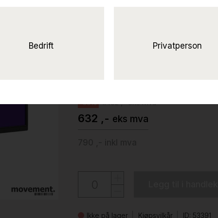
Solgt!Flatskjerm til 
GL2706PQ
LED, 2560x1440 27toms, 1ms, DVI/HDM
Bedrift
Privatperson
Benq
1.432 ,- eks mva
-56%
632 ,-
eks mva
790 ,-
inkl mva
Legg til i handle
Ikke på lager
Kjøpsvilkår
ID: 53391