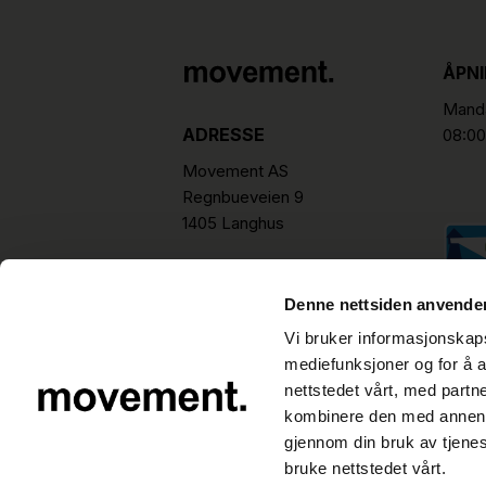
ÅPN
Manda
ADRESSE
08:00
Movement AS
Regnbueveien 9
1405 Langhus
hello@movement.as
Tlf.
+47 22 15 15 00
Denne nettsiden anvende
Vi bruker informasjonskapsl
mediefunksjoner og for å a
nettstedet vårt, med part
kombinere den med annen in
gjennom din bruk av tjene
bruke nettstedet vårt.