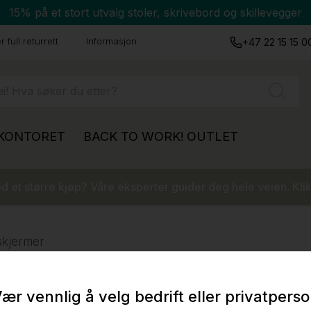
15% på et stort utvalg stoler, skrivebord og skillevegger
 full returrett
Informasjon
+47 22 15 15 0
 KONTORET
BACK TO WORK!
OUTLET
 et større kjøp? Våre eksperter guider deg hele veien. Klik
skjermer
ær vennlig å velg bedrift eller privatpers