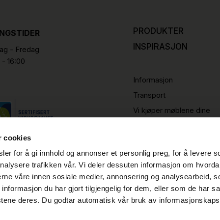
PRODUKTER
INGSTIDER
INSPIRASJON
g - Fredag
 - 16:00
Informasjon
Transport
Vi kjøper møblene dine
r cookies
er for å gi innhold og annonser et personlig preg, for å levere s
nalysere trafikken vår. Vi deler dessuten informasjon om hvorda
nerne våre innen sosiale medier, annonsering og analysearbeid, 
formasjon du har gjort tilgjengelig for dem, eller som de har sa
stene deres. Du godtar automatisk vår bruk av informasjonskaps