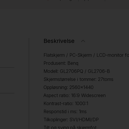
Beskrivelse
Flatskjerm / PC-Skjerm / LCD-monitor fo
Produsent: Benq
Modell: GL2706PQ / GL2706-B
Skjermstørrelse i tommer: 27toms
Oppløsning: 2560x1440
Aspect ratio: 16:9 Widescreen
Kontrast-ratio: 1000:1
Responstid i ms: 1ms
Tilkoplinger: SVI/HDMI/DP
Tilt og sving på skjermfot