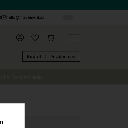
0
hello@movement.as
Bedrift
Privatperson
k her for kjøpshjelp.
on