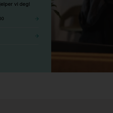
elper vi deg!
00
Stk.
527
Tellus 180x80cm Hvit plate med sort