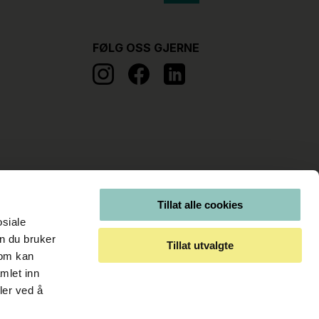
FØLG OSS GJERNE
Tillat alle cookies
osiale
n du bruker
Tillat utvalgte
som kan
mlet inn
ler ved å