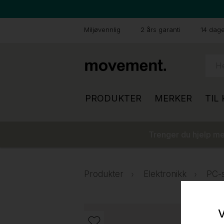
Miljøvennlig
2 års garanti
14 dager
PRODUKTER
MERKER
TIL
Trenger du hjelp med
Produkter
Elektronikk
PC-
V