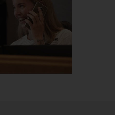
Stk.
518
H05 5600 Swingback-armlene Blått