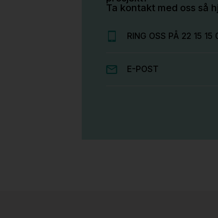
Ta kontakt med oss så hj
RING OSS PÅ 22 15 15 
E-POST
Stk.
814
H05 5600 Swingback-armlene Mørk