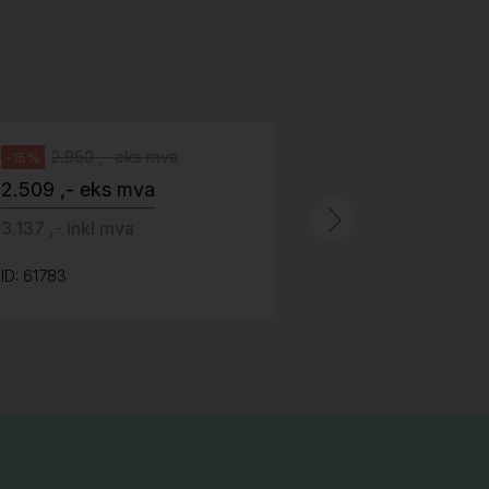
stoff (Sellgren Punto 524), grått
Abstracta
fotkryss, Pent brukt
100 ,- eks 
Håg
125 ,- inkl m
2.950 ,- eks mva
-15%
2.509 ,- eks mva
ID: 64758
3.137 ,- inkl mva
ID: 61783