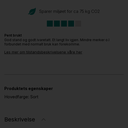
Sparer miljøet for ca 75 kg CO
2
Pent brukt
God stand og godt ivaretatt. Et langt liv igjen. Mindre merker o.l
forbundet med normalt bruk kan forekomme.
Les mer om tilstandsbeskrivelsene våre her
Produktets egenskaper
Hovedfarge:
Sort
Beskrivelse