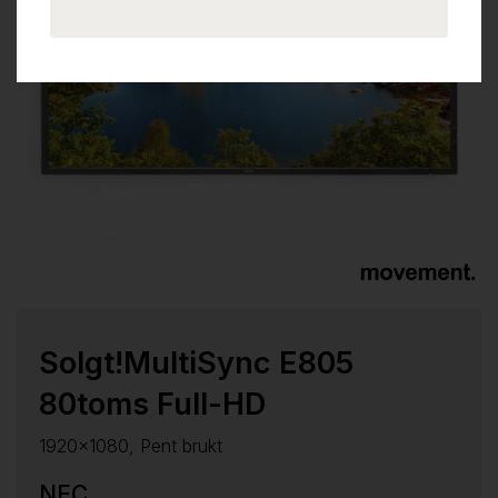
Solgt!MultiSync E805
80toms Full-HD
1920x1080, Pent brukt
NEC