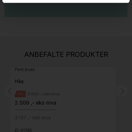
Stk.
814
H05 5600 Swingback-armlene Mørk
ANBEFALTE PRODUKTER
grått stoff (Sellgren Punto 844) grått fotkryss,
Pent brukt
Håg
2.950 ,- eks mva
-15%
2.509 ,- eks mva
3.137 ,- inkl mva
ID: 61785