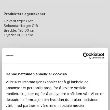
Produktets egenskaper
Hovedfarge:
Hvit
Sekundærfarge:
Grå
Bredde:
120.00 cm
Dybde:
80.00 cm
Beskrivelse
Tellus er et elektrisk hev- og senkbart skrivebord fra
Svenheim med et enkelt og funksjonelt design, utviklet
Denne nettsiden anvender cookies
for moderne arbeidsplasser. Bordet gjør det enkelt å
Vi bruker informasjonskapsler for å gi innhold og
variere mellom sittende og stående arbeid gjennom
annonser et personlig preg, for å levere sosiale
mediefunksjoner og for å analysere trafikken vår. Vi deler
arbeidsdagen.
dessuten informasjon om hvordan du bruker nettstedet
Med størrelse 120x80 cm passer bordet godt til både
vårt, med partnerne våre innen sosiale medier,