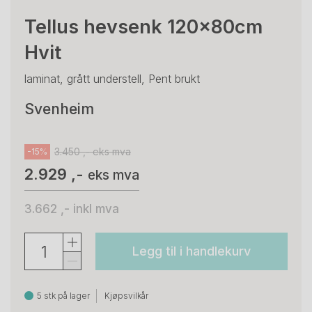
Tellus hevsenk 120x80cm
Hvit
laminat, grått understell, Pent brukt
Svenheim
3.450 ,- eks mva
-15%
2.929 ,-
eks mva
3.662 ,-
inkl mva
Legg til i handlekurv
5 stk på lager
Kjøpsvilkår