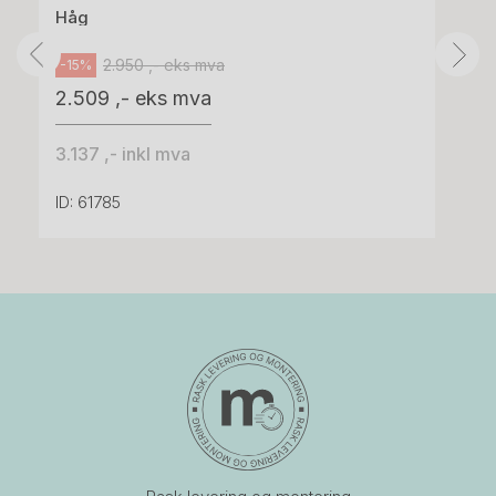
Håg
2.950 ,- eks mva
-15%
2.509 ,- eks mva
3.137 ,- inkl mva
ID: 61785