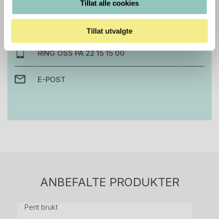
Tillat alle cookies
prosjekt?
Ta kontakt med oss så hjelper vi deg!
Tillat utvalgte
RING OSS PÅ 22 15 15 00
E-POST
Stk.
814
H05 5600 Swingback-armlene Mørk
ANBEFALTE PRODUKTER
grått stoff (Sellgren Punto 844) grått fotkryss,
Pent brukt