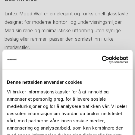
Lintex Mood Wall er en elegant og funksjonell glasstavle
designet for moderne kontor- og undervisningsmiljøer.
Med sin rene og minimalistiske utforming uten synlige
beslag eller rammer, passer den sømløst inn i ulike
interiørstiler.
Tavlen er laget av herdet, lavjernsglass, noe som gir en
krystallklar overflate uten grønnskjær. Den magnetiske
skriveflaten er slitesterk og enkel å rengjøre, og egner
Denne nettsiden anvender cookies
seg godt for daglig bruk med whiteboardpenner og sterke
Vi bruker informasjonskapsler for å gi innhold og
magneter. Denne modellen kan kun monteres loddrett –
annonser et personlig preg, for å levere sosiale
med 100 cm bredde og 200 cm høyde.
mediefunksjoner og for å analysere trafikken vår. Vi deler
dessuten informasjon om hvordan du bruker nettstedet
▪ Magnetisk skriveflate – Egnet for både skriving og
vårt, med partnerne våre innen sosiale medier,
oppheng av notater
annonsering og analysearbeid, som kan kombinere den
▪ Herdet lavjernsglass – Gir en klar og fargeekte overflate
med annen informasjon du har gjort tilgjengelig for dem,