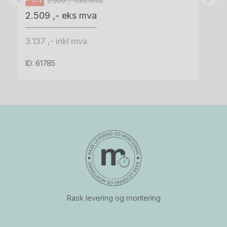
2.950 ,- eks mva
-15%
2.509 ,- eks mva
3.137 ,- inkl mva
ID: 61785
Rask levering og montering