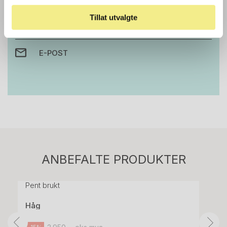
Tillat utvalgte
RING OSS PÅ 22 15 15 00
E-POST
Stk.
814
H05 5600 Swingback-armlene Mørk
ANBEFALTE PRODUKTER
grått stoff (Sellgren Punto 844) grått fotkryss,
Pent brukt
Håg