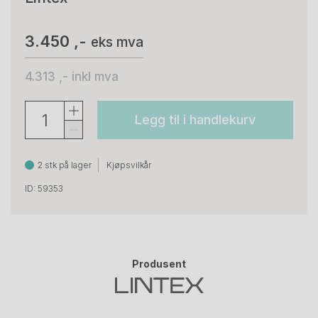
3.450 ,-
eks mva
4.313 ,-
inkl mva
Legg til i handlekurv
2 stk på lager
Kjøpsvilkår
ID: 59353
Produsent