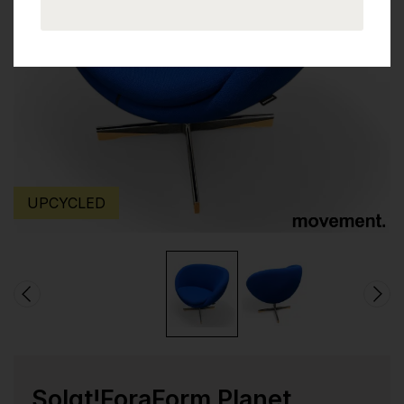
UPCYCLED
Solgt!ForaForm Planet