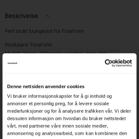
Beskrivelse
Pent brukt loungestol fra ForaForm
Produsent: ForaForm
Modell: Planet, 360grader svingfot, med vipp
Design: Svein Ivar Dysthe, 1965
Farge: Knall blått stoff
Stofftype: Hallingdal fra Gudbrandsdalens Uldvarefabrik,
Denne nettsiden anvender cookies
farge 750
Vi bruker informasjonskapsler for å gi innhold og
---
annonser et personlig preg, for å levere sosiale
Planet stol og bord ble første gang lansert i 1965 og var
mediefunksjoner og for å analysere trafikken vår. Vi deler
dessuten informasjon om hvordan du bruker nettstedet
en del av kolleksjonen fram mot slutten av –70 tallet.
vårt, med partnerne våre innen sosiale medier,
Planet var den første kuleformede stolen i norsk
annonsering og analysearbeid, som kan kombinere den
møbelhistorie, og navnet vitner om historiens første