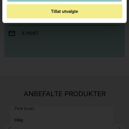
Ta kontakt med oss så hjelper vi deg!
Tillat utvalgte
RING OSS PÅ 22 15 15 00
E-POST
Stk.
814
H05 5600 Swingback-armlene Mørk
ANBEFALTE PRODUKTER
grått stoff (Sellgren Punto 844) grått fotkryss,
Pent brukt
Håg