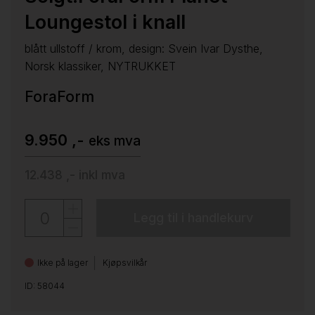
Loungestol i knall
blått ullstoff / krom, design: Svein Ivar Dysthe,
Norsk klassiker, NYTRUKKET
ForaForm
9.950 ,-
eks mva
12.438 ,-
inkl mva
Legg til i handlekurv
Ikke på lager
Kjøpsvilkår
ID: 58044