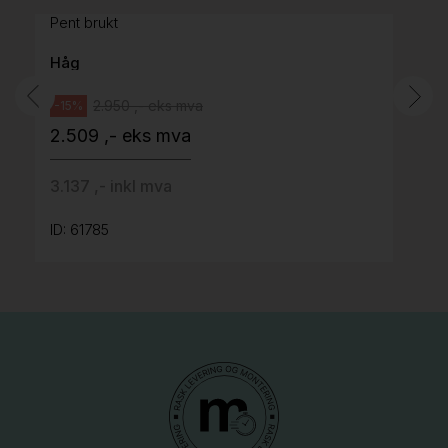
Pent brukt
Håg
2.950 ,- eks mva
-15%
2.509 ,- eks mva
3.137 ,- inkl mva
ID: 61785