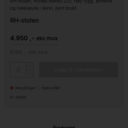
RH-stolen, modell Mereo 220, høy rygg, armlene
og nakkepute i skinn, pent brukt
RH-stolen
4.950 ,-
eks mva
6.188 ,-
inkl mva
Legg til i handlekurv
Ikke på lager
Kjøpsvilkår
ID: 43996
Produsent