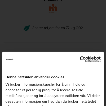
Sparer miljøet for ca 72 kg CO
2
Produktets egenskaper
Hovedfarge:
Sort
Sekundærfarge:
Alugrå
Denne nettsiden anvender cookies
Beskrivelse
Vi bruker informasjonskapsler for å gi innhold og
annonser et personlig preg, for å levere sosiale
mediefunksjoner og for å analysere trafikken vår. Vi deler
Pent brukt kontorstol fra RH-stolen
dessuten informasjon om hvordan du bruker nettstedet
Modell: Mereo 220