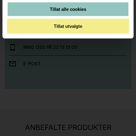
Tillat alle cookies
Trenger du hjelp med et større kjøp eller
prosjekt?
Tillat utvalgte
Ta kontakt med oss så hjelper vi deg!
RING OSS PÅ 22 15 15 00
E-POST
Stk.
814
H05 5600 Swingback-armlene Mørk
ANBEFALTE PRODUKTER
grått stoff (Sellgren Punto 844) grått fotkryss,