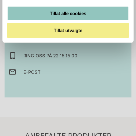
Tillat alle cookies
Trenger du hjelp med et større kjøp eller
prosjekt?
Tillat utvalgte
Ta kontakt med oss så hjelper vi deg!
RING OSS PÅ 22 15 15 00
E-POST
Stk.
814
H05 5600 Swingback-armlene Mørk
ANBEFALTE PRODUKTER