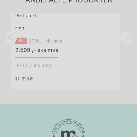
grått stoff (Sellgren Punto 844) grått fotkryss,
Pent brukt
Håg
2.950 ,- eks mva
-15%
2.509 ,- eks mva
3.137 ,- inkl mva
ID: 61785