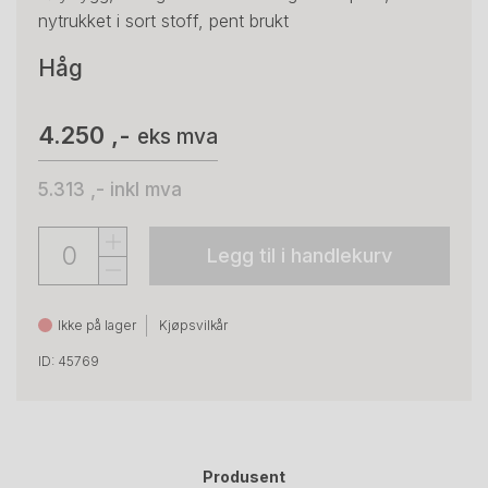
nytrukket i sort stoff, pent brukt
Håg
4.250 ,-
eks mva
5.313 ,-
inkl mva
Legg til i handlekurv
Ikke på lager
Kjøpsvilkår
ID: 45769
Produsent