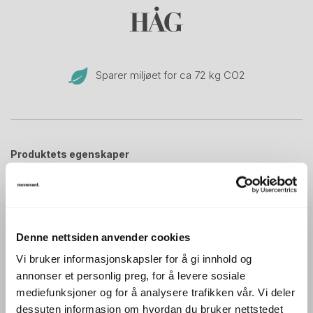
Sparer miljøet for ca 72 kg CO
2
Produktets egenskaper
Hovedfarge:
Sort
Beskrivelse
Denne nettsiden anvender cookies
Vi bruker informasjonskapsler for å gi innhold og
Pent brukt kontorstol fra Håg med høy rygg,
annonser et personlig preg, for å levere sosiale
swingbackarmlener og nakkepute. Nytrukket i sort stoff.
mediefunksjoner og for å analysere trafikken vår. Vi deler
Fremstår som strøken.
dessuten informasjon om hvordan du bruker nettstedet