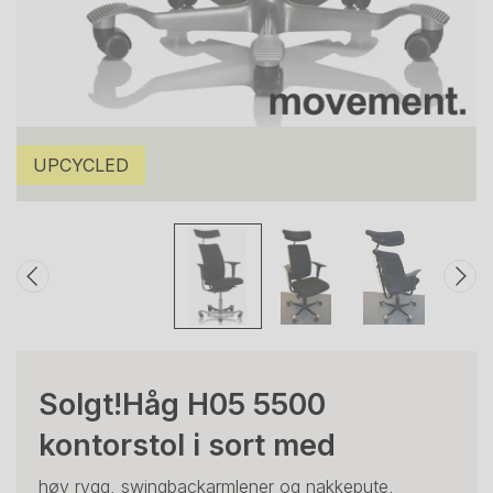
UPCYCLED
Solgt!Håg H05 5500
kontorstol i sort med
høy rygg, swingbackarmlener og nakkepute,