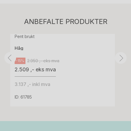
Stk.
814
H05 5600 Swingback-armlene Mørk
ANBEFALTE PRODUKTER
grått stoff (Sellgren Punto 844) grått fotkryss,
Pent brukt
Håg
2.950 ,- eks mva
-15%
2.509 ,- eks mva
3.137 ,- inkl mva
ID: 61785