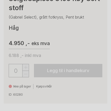
stoff
(Gabriel Select), grått fotkryss, Pent brukt
Håg
4.950 ,-
eks mva
6.188 ,-
inkl mva
Legg til i handlekurv
Ikke på lager
Kjøpsvilkår
ID: 60280