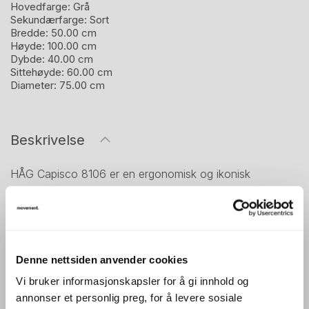
Hovedfarge:
Grå
Sekundærfarge:
Sort
Bredde:
50.00 cm
Høyde:
100.00 cm
Dybde:
40.00 cm
Sittehøyde:
60.00 cm
Diameter:
75.00 cm
Beskrivelse
HÅG Capisco 8106 er en ergonomisk og ikonisk
kontorstol, designet av Peter Opsvik. Stolen er laget for
å støtte variert og aktiv sitting, og er spesielt egnet for
brukere som veksler mellom sittende og stående arbeid.
Denne modellen er utstyrt med høy gasslift, noe som
Denne nettsiden anvender cookies
gjør den ideell sammen med hevsenkbord eller høye
Vi bruker informasjonskapsler for å gi innhold og
arbeidsflater.
annonser et personlig preg, for å levere sosiale