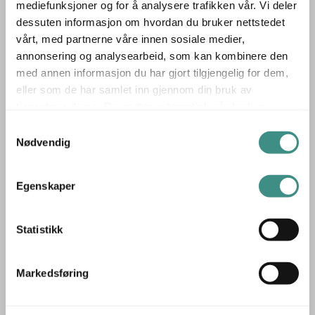
mediefunksjoner og for å analysere trafikken vår. Vi deler
Den karakteristiske sadelformen gir stor bevegelsesfrihet
dessuten informasjon om hvordan du bruker nettstedet
og lar deg sitte forover, bakover eller sideveis – perfekt
vårt, med partnerne våre innen sosiale medier,
for kreative og fleksible arbeidsmiljøer.
annonsering og analysearbeid, som kan kombinere den
med annen informasjon du har gjort tilgjengelig for dem,
✅ Høy gasslift – Tilpasset ståstøtte og hevsenk-
eller som de har samlet inn gjennom din bruk av
løsninger.
tjenestene deres. Du godtar automatisk vår bruk av
✅ Aktiv sitting – Fremmer bevegelse og variasjon
informasjonskapsler ved å bruke nettstedet vårt.
Samtykkevalg
gjennom hele dagen.
Nødvendig
✅ Designet av Peter Opsvik – En ergonomisk klassiker
med særpreg.
Egenskaper
Capisco 8106 er et godt valg for deg som ønsker en
Statistikk
komfortabel, fleksibel og bevegelsesfremmende stol med
et unikt design og solid ergonomisk fundament.
Markedsføring