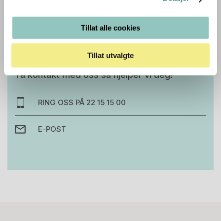
Tillat alle cookies
Trenger du hjelp med et større kjøp eller
Tillat utvalgte
prosjekt?
Ta kontakt med oss så hjelper vi deg!
RING OSS PÅ 22 15 15 00
E-POST
Stk.
814