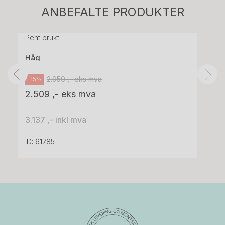
H05 5600 Swingback-armlene Mørk
ANBEFALTE PRODUKTER
grått stoff (Sellgren Punto 844) grått fotkryss,
Pent brukt
Håg
2.950 ,- eks mva
-15%
2.509 ,- eks mva
3.137 ,- inkl mva
ID: 61785