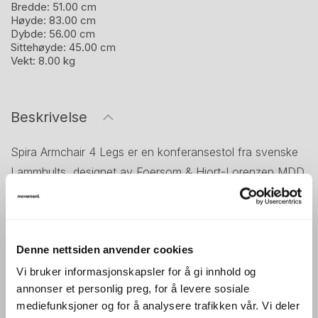
Bredde:
51.00 cm
Høyde:
83.00 cm
Dybde:
56.00 cm
Sittehøyde:
45.00 cm
Vekt:
8.00 kg
Beskrivelse
Spira Armchair 4 Legs er en konferansestol fra svenske
Lammhults, designet av Foersom & Hiort-Lorenzen MDD.
Serien kjennetegnes av et lett og innbydende formspråk,
utviklet for møterom, konferanserom og offentlige
miljøer.
Denne nettsiden anvender cookies
Denne varianten har fire ben og kan stables, noe som
Vi bruker informasjonskapsler for å gi innhold og
gjør stolen praktisk der det er behov for fleksible
annonser et personlig preg, for å levere sosiale
møbleringsløsninger. Den formpressede utformingen gir
mediefunksjoner og for å analysere trafikken vår. Vi deler