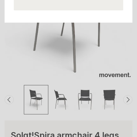
Solgt!Spira armchair 4 legs