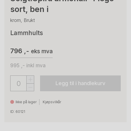
sort, ben i
krom, Brukt
Lammhults
796 ,-
eks mva
995 ,-
inkl mva
Legg til i handlekurv
Ikke på lager
Kjøpsvilkår
ID: 60121