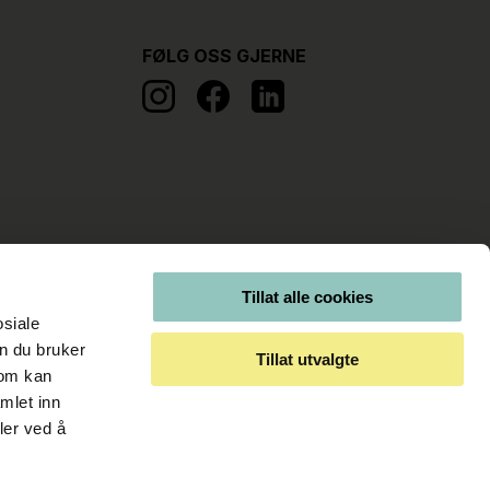
FØLG OSS GJERNE
Tillat alle cookies
osiale
n du bruker
Tillat utvalgte
som kan
mlet inn
ler ved å