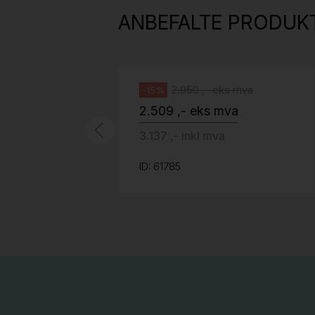
grått stoff (Sellgren Punto 844)
ANBEFALTE PRODUK
grått fotkryss, Pent brukt
Håg
2.950 ,- eks mva
-15%
2.509 ,- eks mva
3.137 ,- inkl mva
ID: 61785