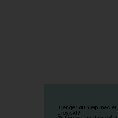
Trenger du hjelp med et 
prosjekt?
Ta kontakt med oss så hj