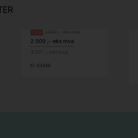
kant og understell, Pent brukt
TER
Svenheim
2.950 ,- eks mva
-15%
2.509 ,- eks mva
3.137 ,- inkl mva
ID: 63448