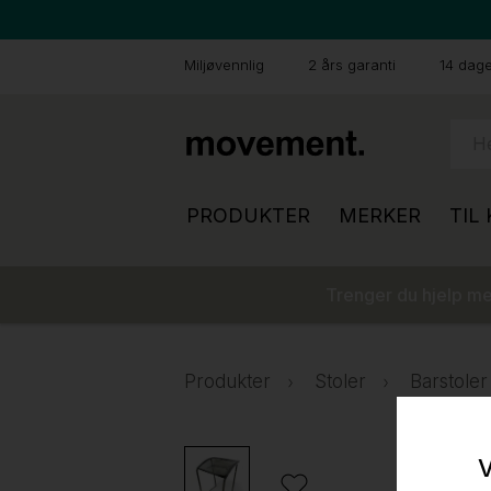
Miljøvennlig
2 års garanti
14 dager
PRODUKTER
MERKER
TIL
Trenger du hjelp med
Produkter
Stoler
Barstoler
V