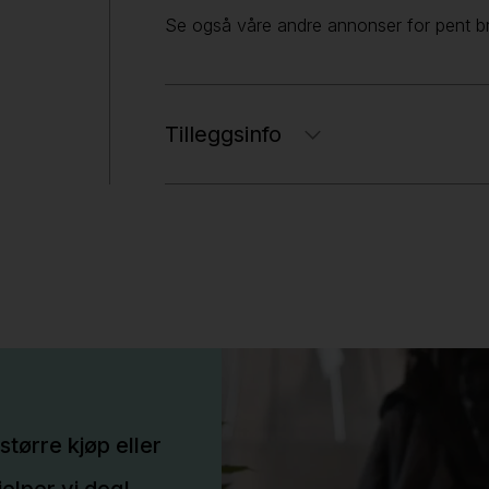
Se også våre andre annonser for pent br
Tilleggsinfo
større kjøp eller
elper vi deg!