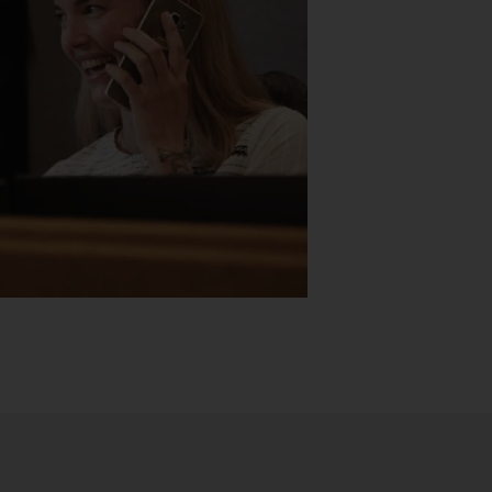
Stk.
518
H05 5600 Swingback-armlene Blått