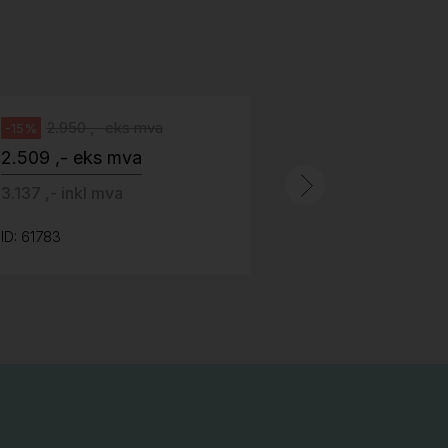
stoff (Sellgren Punto 524), grått
Abstracta
fotkryss, Pent brukt
100 ,- eks 
Håg
125 ,- inkl m
2.950 ,- eks mva
-15%
2.509 ,- eks mva
ID: 64758
3.137 ,- inkl mva
ID: 61783