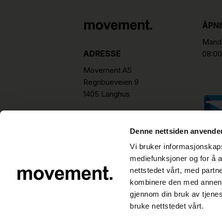
ÅPN
Manda
ADRESSE
08:00
Movement AS
Regnbueveien 9
1405 Langhus
hello@movement.as
Tlf.
+47 22 15 15 00
Denne nettsiden anvende
Vi bruker informasjonskapsl
mediefunksjoner og for å a
nettstedet vårt, med part
kombinere den med annen in
gjennom din bruk av tjene
bruke nettstedet vårt.