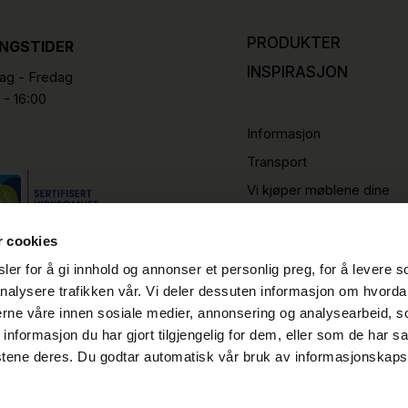
PRODUKTER
INGSTIDER
INSPIRASJON
g - Fredag
 - 16:00
Informasjon
Transport
Vi kjøper møblene dine
r cookies
er for å gi innhold og annonser et personlig preg, for å levere s
nalysere trafikken vår. Vi deler dessuten informasjon om hvorda
nerne våre innen sosiale medier, annonsering og analysearbeid, 
formasjon du har gjort tilgjengelig for dem, eller som de har sa
stene deres. Du godtar automatisk vår bruk av informasjonskaps