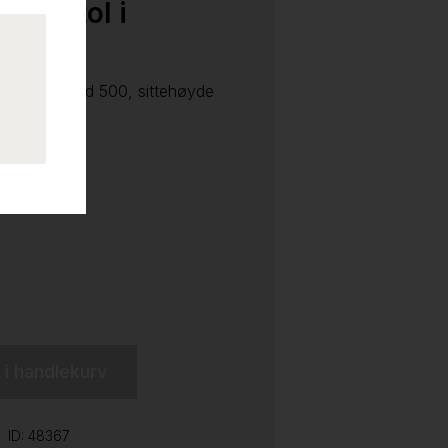
 barstol i
i, modell Arod 500, sittehøyde
l i handlekurv
ID: 48367