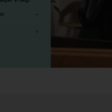
00
Stk.
527
Tellus 180x80cm Hvit plate med sort