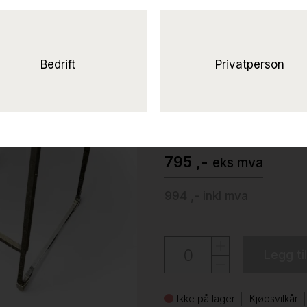
Solgt!Barkrakk /
transparent
sotet plast / krom fra Pedral
Bedrift
Privatperson
65cm, pent brukt
Pedrali
795 ,-
eks mva
994 ,-
inkl mva
Legg ti
Ikke på lager
Kjøpsvilkår