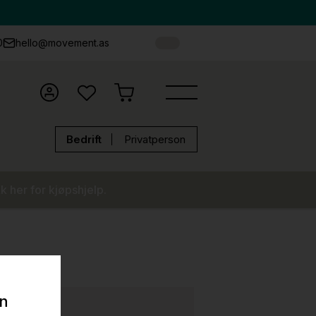
0
hello@movement.as
Bedrift
Privatperson
k her for kjøpshjelp.
on