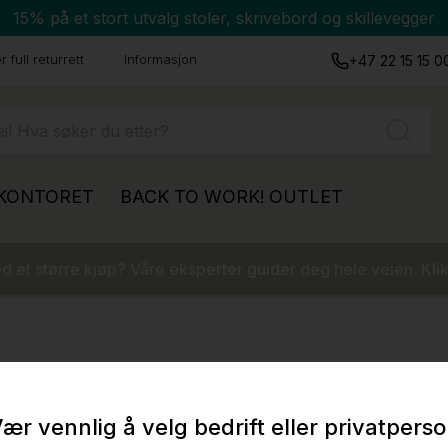
15% på et stort utvalg stoler, skrivebord og skillevegger
 full returrett
Informasjon
+47 22 15 15 0
 KONTORET
BACK TO WORK!
OUTLET
 et større kjøp? Våre eksperter guider deg hele veien. Klik
ær vennlig å velg bedrift eller privatpers