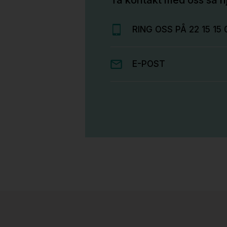
RING OSS PÅ 22 15 15 
E-POST
Stk.
814
H05 5600 Swingback-armlene Mørk