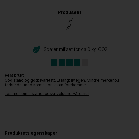
Produsent
Sparer miljøet for ca 0 kg CO
2
Pent brukt
God stand og godt ivaretatt. Et langt liv igjen. Mindre merker o.l
forbundet med normalt bruk kan forekomme.
Les mer om tilstandsbeskrivelsene våre her
Produktets egenskaper