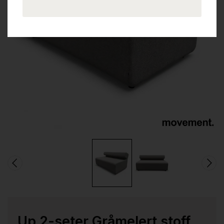
Up 2-seter Gråmelert stoff,