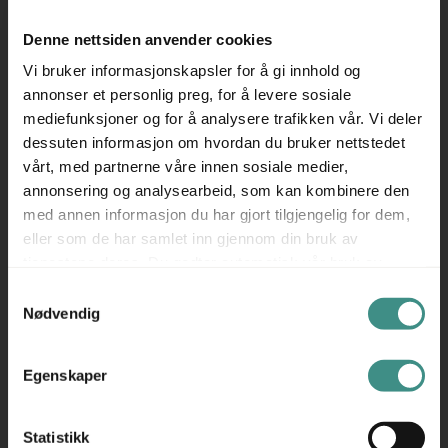
innbydende, samtidig som konstruksjonen er solid og lett
Denne nettsiden anvender cookies
å plassere i ulike oppsett.
Vi bruker informasjonskapsler for å gi innhold og
▪ Utviklet til Senkveld på TV 2 – designet for uformelle
annonser et personlig preg, for å levere sosiale
møteplasser
mediefunksjoner og for å analysere trafikken vår. Vi deler
▪ Ryggpute for ekstra komfort – kombinert med stram,
dessuten informasjon om hvordan du bruker nettstedet
fast form
vårt, med partnerne våre innen sosiale medier,
▪ Designet av Knudsen, Berg & Hindenes – brukt er det
annonsering og analysearbeid, som kan kombinere den
nye
med annen informasjon du har gjort tilgjengelig for dem,
eller som de har samlet inn gjennom din bruk av
En allsidig sofa som kombinerer historie, funksjon og et
tjenestene deres. Du godtar automatisk vår bruk av
tidløst formspråk.
informasjonskapsler ved å bruke nettstedet vårt.
Samtykkevalg
Produsent: ForaForm
Nødvendig
Fora Form er en ledende norsk møbelprodusent som
utvikler møbler for sosiale soner, møterom og offentlige
Egenskaper
miljøer. Siden etableringen i 1929 har Fora Form fokusert
på å skape produkter som fremmer kommunikasjon,
samarbeid og trivsel. Med en sterk skandinavisk
Statistikk