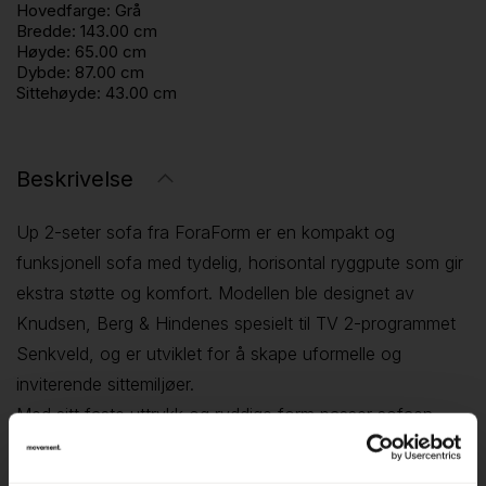
Hovedfarge:
Grå
Bredde:
143.00 cm
Høyde:
65.00 cm
Dybde:
87.00 cm
Sittehøyde:
43.00 cm
Beskrivelse
Up 2-seter sofa fra ForaForm er en kompakt og
funksjonell sofa med tydelig, horisontal ryggpute som gir
ekstra støtte og komfort. Modellen ble designet av
Knudsen, Berg & Hindenes spesielt til TV 2-programmet
Senkveld, og er utviklet for å skape uformelle og
inviterende sittemiljøer.
Med sitt faste uttrykk og ryddige form passer sofaen
godt i sosiale soner, prosjektområder og fellesarealer.
Ryggputen gir bedre ergonomi og gjør sofaen mer