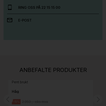
RING OSS PÅ 22 15 15 00
E-POST
Stk.
814
H05 5600 Swingback-armlene Mørk
ANBEFALTE PRODUKTER
grått stoff (Sellgren Punto 844) grått fotkryss,
Pent brukt
Håg
2.950 ,- eks mva
-15%