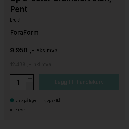
Pent
brukt
ForaForm
9.950 ,-
eks mva
12.438 ,-
inkl mva
Legg til i handlekurv
6 stk på lager
Kjøpsvilkår
ID: 61292