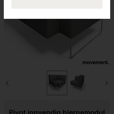
Pivot innvendig hjørnemodul