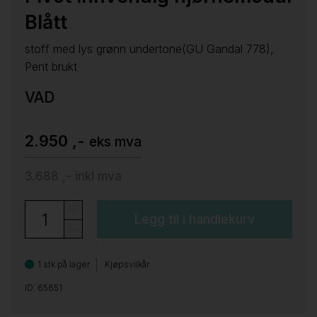
Blått
stoff med lys grønn undertone(GU Gandal 778),
Pent brukt
VAD
2.950 ,-
eks mva
3.688 ,-
inkl mva
Legg til i handlekurv
1 stk på lager
Kjøpsvilkår
ID: 65651