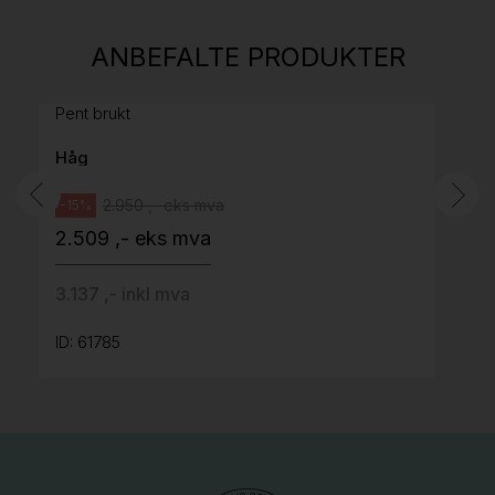
H05 5600 Swingback-armlene Mørk
ANBEFALTE PRODUKTER
grått stoff (Sellgren Punto 844) grått fotkryss,
Pent brukt
Håg
2.950 ,- eks mva
-15%
2.509 ,- eks mva
3.137 ,- inkl mva
ID: 61785