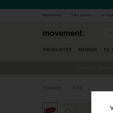
Miljøvennlig
2 års garanti
14 dager
PRODUKTER
MERKER
TIL
Trenger du hjelp med
Produkter
Sofa
V