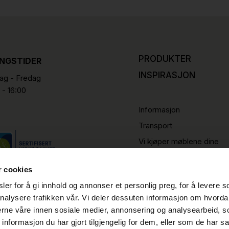
PRODUKTER
INGSTIDER
INSPIRASJON
g - Fredag
 - 16:00
Informasjon
Transport
Vi kjøper møblene dine
r cookies
er for å gi innhold og annonser et personlig preg, for å levere s
nalysere trafikken vår. Vi deler dessuten informasjon om hvorda
nerne våre innen sosiale medier, annonsering og analysearbeid, 
formasjon du har gjort tilgjengelig for dem, eller som de har sa