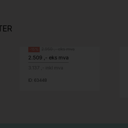
527
Tellus 180x80cm Hvit plate med sort
kant og understell, Pent brukt
TER
Svenheim
2.950 ,- eks mva
-15%
2.509 ,- eks mva
3.137 ,- inkl mva
ID: 63448