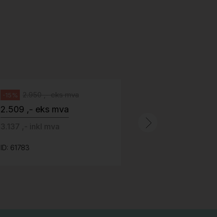
518
H05 5600 Swingback-armlene Blått
stoff (Sellgren Punto 524), grått
Abstracta
fotkryss, Pent brukt
100 ,- eks 
Håg
125 ,- inkl m
2.950 ,- eks mva
-15%
2.509 ,- eks mva
ID: 64758
3.137 ,- inkl mva
ID: 61783