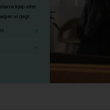
større kjøp eller
elper vi deg!
00
Stk.