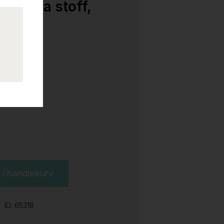
kt rosa stoff,
l i handlekurv
ID: 65318