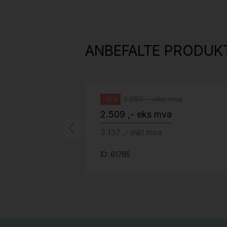
814
H05 5600 Swingback-armlene Mørk
grått stoff (Sellgren Punto 844)
ANBEFALTE PRODUK
grått fotkryss, Pent brukt
Håg
2.950 ,- eks mva
-15%
2.509 ,- eks mva
3.137 ,- inkl mva
ID: 61785