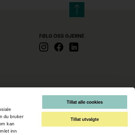
FØLG OSS GJERNE
Tillat alle cookies
osiale
n du bruker
Tillat utvalgte
som kan
mlet inn