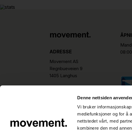
ÅPN
Manda
ADRESSE
08:00
Movement AS
Regnbueveien 9
1405 Langhus
hello@movement.as
Tlf.
+47 22 15 15 00
Denne nettsiden anvende
Vi bruker informasjonskapsl
mediefunksjoner og for å a
nettstedet vårt, med part
kombinere den med annen in