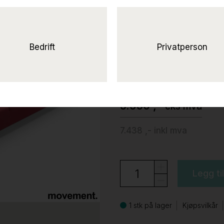
Cox 3-seter Mør
ben i
satinert stål, Pent brukt
Bedrift
Privatperson
ForaForm
5.950 ,-
eks mva
7.438 ,-
inkl mva
Legg ti
1 stk på lager
Kjøpsvilkår