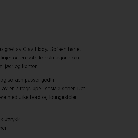
esignet av Olav Eldøy. Sofaen har et
 linjer og en solid konstruksjon som
miljøer og kontor.
, og sofaen passer godt i
 av en sittegruppe i sosiale soner. Det
ere med ulike bord og loungestoler.
k uttrykk
ner