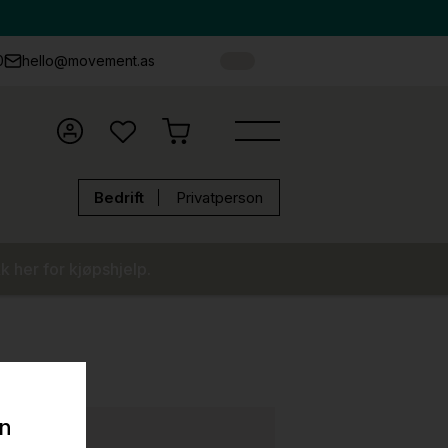
0
hello@movement.as
Bedrift
Privatperson
k her for kjøpshjelp.
on