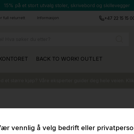
15% på et stort utvalg stoler, skrivebord og skillevegger
 full returrett
Informasjon
+47 22 15 15 0
 KONTORET
BACK TO WORK!
OUTLET
 et større kjøp? Våre eksperter guider deg hele veien. Klik
ær vennlig å velg bedrift eller privatpers