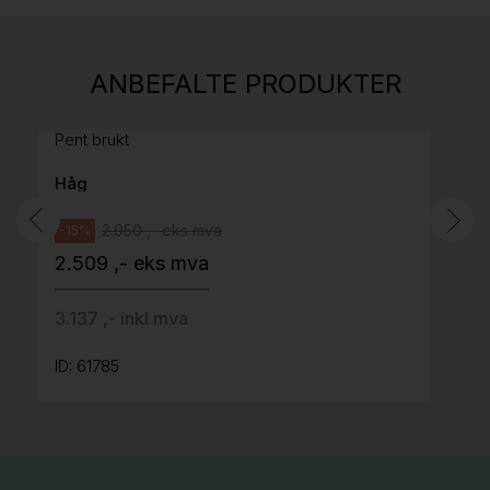
Stk.
814
H05 5600 Swingback-armlene Mørk
ANBEFALTE PRODUKTER
grått stoff (Sellgren Punto 844) grått fotkryss,
Pent brukt
Håg
2.950 ,- eks mva
-15%
2.509 ,- eks mva
3.137 ,- inkl mva
ID: 61785