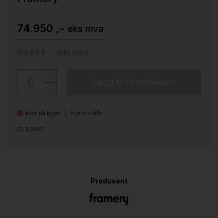
74.950 ,-
eks mva
93.688 ,-
inkl mva
Legg til i handlekurv
Ikke på lager
Kjøpsvilkår
ID: 59987
Produsent