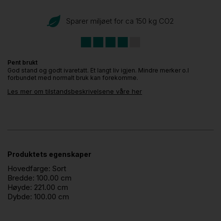
Sparer miljøet for ca 150 kg CO
2
Pent brukt
God stand og godt ivaretatt. Et langt liv igjen. Mindre merker o.l
forbundet med normalt bruk kan forekomme.
Les mer om tilstandsbeskrivelsene våre her
Produktets egenskaper
Hovedfarge:
Sort
Bredde:
100.00 cm
Høyde:
221.00 cm
Dybde:
100.00 cm