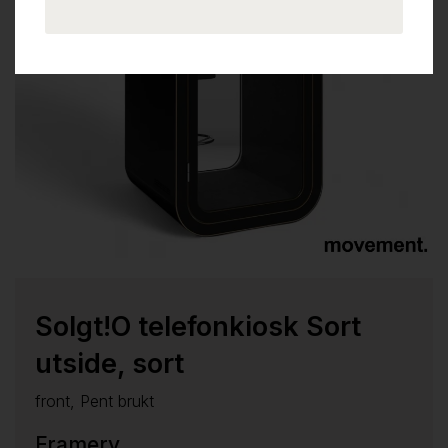
Solgt!O telefonkiosk Sort
utside, sort
front, Pent brukt
Framery