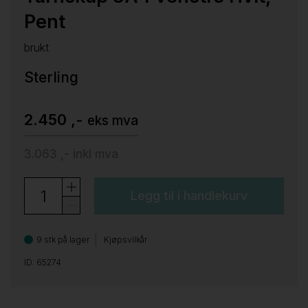
Pent
brukt
Sterling
2.450 ,-
eks mva
3.063 ,-
inkl mva
Legg til i handlekurv
9 stk på lager
Kjøpsvilkår
ID: 65274