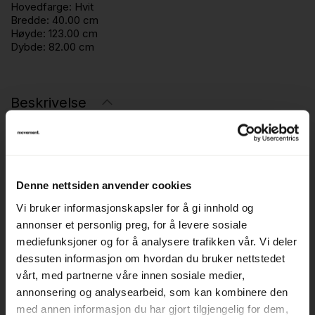
Hovedfarge:
Hvit
Bredde:
40.00 cm
Høyde:
123.00 cm
Dybde:
82.00 cm
Beskrivelse
Praktisk tårnskap fra Sterling utviklet for effektiv
oppbevaring ved arbeidsplassen. Skapet er venstrevendt,
noe som gjør det godt egnet for plassering på venstre
Denne nettsiden anvender cookies
side av skrivebord.
Vi bruker informasjonskapsler for å gi innhold og
annonser et personlig preg, for å levere sosiale
Med 3A4 høyde gir skapet god lagringsplass til permer,
mediefunksjoner og for å analysere trafikken vår. Vi deler
dokumenter og kontorutstyr. Dybden på 82 cm gjør det
dessuten informasjon om hvordan du bruker nettstedet
tilpasset standard skrivebord, og gir en helhetlig og
vårt, med partnerne våre innen sosiale medier,
funksjonell løsning.
annonsering og analysearbeid, som kan kombinere den
med annen informasjon du har gjort tilgjengelig for dem,