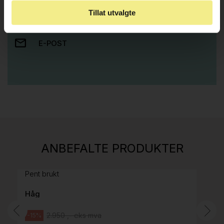
Tillat utvalgte
RING OSS PÅ 22 15 15 00
E-POST
Stk.
814
H05 5600 Swingback-armlene Mørk
ANBEFALTE PRODUKTER
grått stoff (Sellgren Punto 844) grått fotkryss,
Pent brukt
Håg
2.950 ,- eks mva
-15%