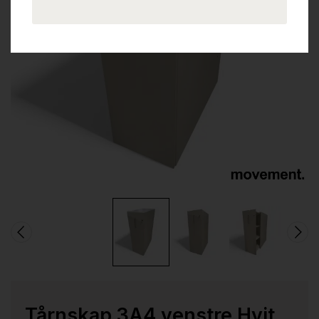
Tårnskap 3A4 venstre Hvit,