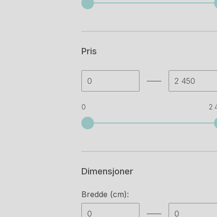
Alias
(9)
Alki
(4)
Pris
Allermuir
(5)
Almedahls
(4)
Amat-3
(3)
0
2 
Andersen furniture
(1)
Andreu world
(3)
Arper
(135)
Dimensjoner
Artek
(2)
Artemide
(4)
Bredde (cm):
Artifort
(2)