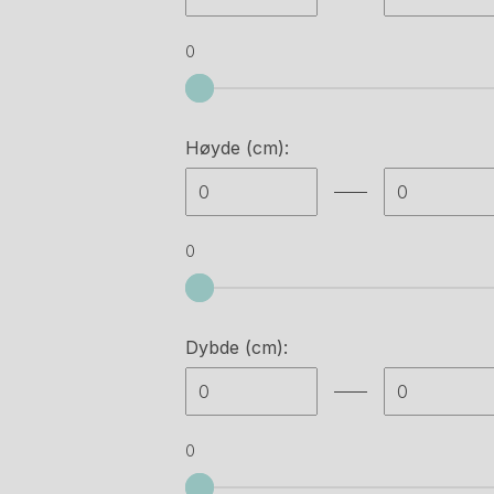
Ateljé lyktan
(6)
0
Audo copenhagen
(28)
B&b italia
(1)
Høyde (cm):
Backapp
(8)
Belid
(2)
0
Belux
(1)
Bene
(2)
Dybde (cm):
Bent krogh
(6)
Bjørn haug as
(2)
Blå station
(5)
0
Bohus
(1)