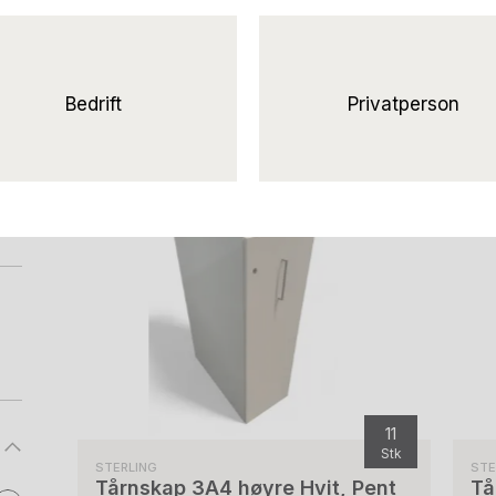
Bedrift
Privatperson
r
11
Stk
STERLING
ST
Tårnskap 3A4 høyre Hvit, Pent
Tå