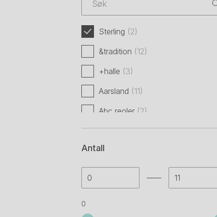
Sterling
(2)
&tradition
(12)
+halle
(3)
Aarsland
(11)
Abc reoler
(2)
Abstracta
(46)
Antall
Aeg
(1)
Aeris
(7)
Aj produkter
(34)
0
Akuart
(10)