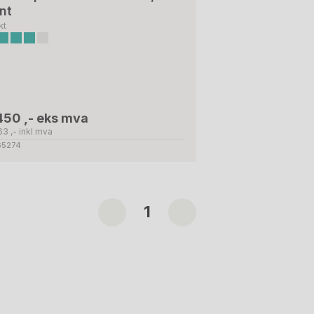
nt
kt
450 ,- eks mva
63 ,- inkl mva
 65274
1