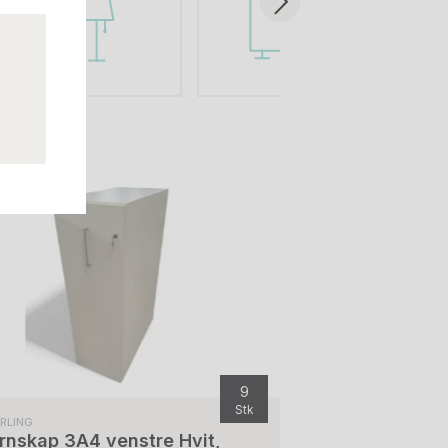
9
Stk
ERLING
rnskap 3A4 venstre Hvit,