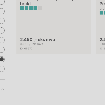
brukt
Pe
bru
2.450 ,- eks mva
2.
3.063 ,- inkl mva
3.0
ID: 65277
ID: