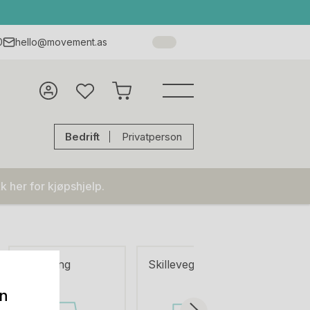
0
hello@movement.as
Bedrift
Privatperson
k her for kjøpshjelp.
Belysning
Skillevegger
Interiø
on