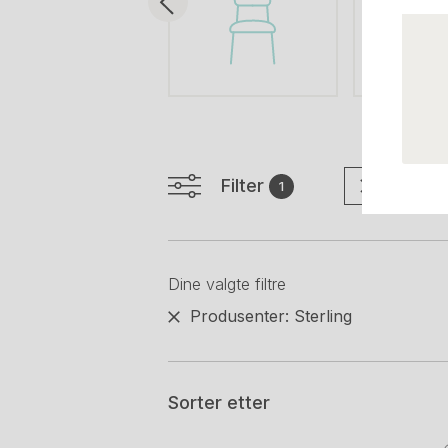
Filter
Tøm filte
1
Dine valgte filtre
Produsenter: Sterling
Sorter etter