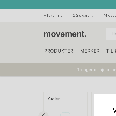
Miljøvennlig
2 års garanti
14 dager
PRODUKTER
MERKER
TIL
Trenger du hjelp med
Stoler
Sofa
V