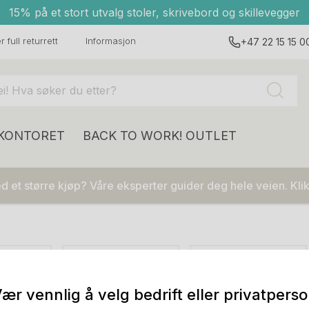
15% på et stort utvalg stoler, skrivebord og skillevegger
 full returrett
Informasjon
+47 22 15 15 0
 KONTORET
BACK TO WORK!
OUTLET
 et større kjøp? Våre eksperter guider deg hele veien. Klik
Bord
Oppbevaring
ær vennlig å velg bedrift eller privatpers