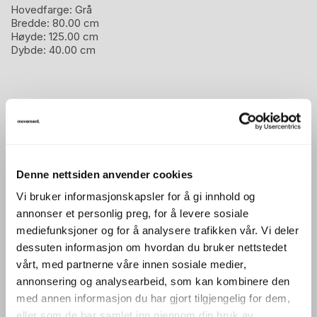
Hovedfarge:
Grå
Bredde:
80.00 cm
Høyde:
125.00 cm
Dybde:
40.00 cm
Beskrivelse
Skap med dører / ringpermreol med dører i grått, 3
ringpermhøyder, brukt.
Denne nettsiden anvender cookies
Produsent: Kinnarps
Vi bruker informasjonskapsler for å gi innhold og
Serie: E-serie (Serie-E förvaring)
annonser et personlig preg, for å levere sosiale
mediefunksjoner og for å analysere trafikken vår. Vi deler
Dører foran 2 hyller, topphyllen er åpen.
dessuten informasjon om hvordan du bruker nettstedet
OBS! Har noe kosmetisk småtteri.
vårt, med partnerne våre innen sosiale medier,
annonsering og analysearbeid, som kan kombinere den
Mål:
med annen informasjon du har gjort tilgjengelig for dem,
80 cm bredde
eller som de har samlet inn gjennom din bruk av