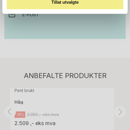
Tillat utvalgte
E-POST
Stk.
814
H05 5600 Swingback-armlene Mørk
ANBEFALTE PRODUKTER
grått stoff (Sellgren Punto 844) grått fotkryss,
Pent brukt
Håg
2.950 ,- eks mva
-15%
2.509 ,- eks mva