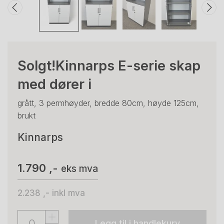
Solgt!Kinnarps E-serie skap
med dører i
grått, 3 permhøyder, bredde 80cm, høyde 125cm,
brukt
Kinnarps
1.790 ,-
eks mva
2.238 ,-
inkl mva
Legg til i handlekurv