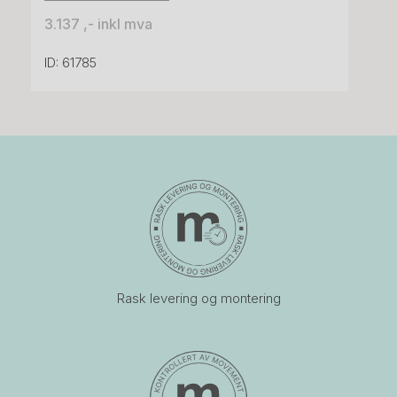
3.137 ,- inkl mva
ID: 61785
Rask levering og montering