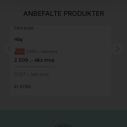
H05 5600 Swingback-armlene Mørk
ANBEFALTE PRODUKTER
grått stoff (Sellgren Punto 844) grått fotkryss,
Pent brukt
Håg
2.950 ,- eks mva
-15%
2.509 ,- eks mva
3.137 ,- inkl mva
ID: 61785