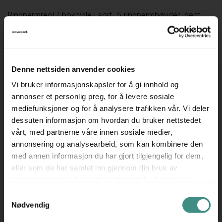
Ringpermreol / bokhylle i sort, 5 ringpermhøyder, pent
brukt.
Produsent: Edsbyn
Farge: Sort
Denne nettsiden anvender cookies
5 ringpermhøyder
Vi bruker informasjonskapsler for å gi innhold og
annonser et personlig preg, for å levere sosiale
Mål:
mediefunksjoner og for å analysere trafikken vår. Vi deler
80 cm bredde
dessuten informasjon om hvordan du bruker nettstedet
40 cm dybde
vårt, med partnerne våre innen sosiale medier,
196 cm høyde
annonsering og analysearbeid, som kan kombinere den
med annen informasjon du har gjort tilgjengelig for dem,
Prisen er pr stk eks mva.
eller som de har samlet inn gjennom din bruk av
tjenestene deres. Du godtar automatisk vår bruk av
informasjonskapsler ved å bruke nettstedet vårt.
Samtykkevalg
Nødvendig
Tilleggsinfo