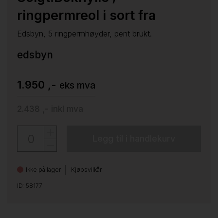
ringpermreol i sort fra
Edsbyn, 5 ringpermhøyder, pent brukt.
edsbyn
1.950 ,-
eks mva
2.438 ,-
inkl mva
Legg til i handlekurv
Ikke på lager
Kjøpsvilkår
ID: 58177