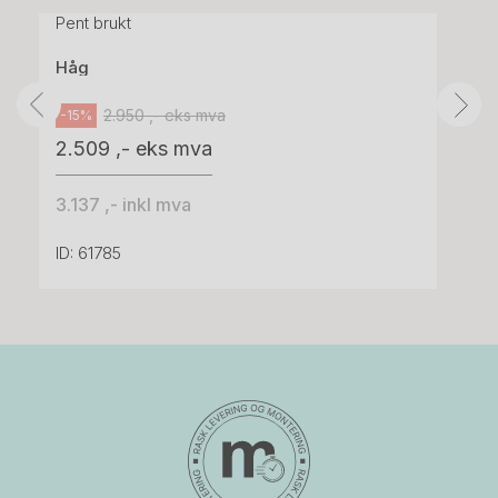
Pent brukt
Håg
2.950 ,- eks mva
-15%
2.509 ,- eks mva
3.137 ,- inkl mva
ID: 61785