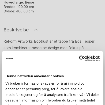
Hovedfarge:
Beige
Bredde:
100.00 cm
Dybde:
400.00 cm
Beskrivelse
ReForm Artworks Ecotrust er et teppe fra Ege Tepper
som kombinerer moderne design med fokus på
bærekraftige materialer. Serien er utviklet for offentlige
miljøer, kontorer og møteplasser med høye krav til både
slitestyrke, akustikk og estetikk.
Denne nettsiden anvender cookies
Ecotrust-kolleksjonen produseres med garn basert på
Vi bruker informasjonskapsler for å gi innhold og
resirkulerte materialer og kjennetegnes av grafiske
annonser et personlig preg, for å levere sosiale
mønstre og et uttrykk inspirert av moderne kunst og
mediefunksjoner og for å analysere trafikken vår. Vi deler
arkitektur. Med størrelse 400x100 cm egner teppet seg
dessuten informasjon om hvordan du bruker nettstedet
godt i korridorer, langs møtebord eller som et