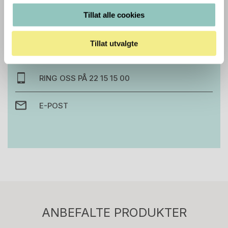
Tillat alle cookies
Trenger du hjelp med et større kjøp eller
prosjekt?
Tillat utvalgte
Ta kontakt med oss så hjelper vi deg!
RING OSS PÅ 22 15 15 00
E-POST
Stk.
814
H05 5600 Swingback-armlene Mørk
ANBEFALTE PRODUKTER
grått stoff (Sellgren Punto 844) grått fotkryss,