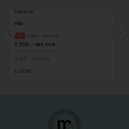
grått stoff (Sellgren Punto 844) grått fotkryss,
Pent brukt
Håg
2.950 ,- eks mva
-15%
2.509 ,- eks mva
3.137 ,- inkl mva
ID: 61785