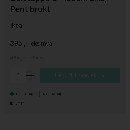
Pent brukt
Ikea
395 ,-
eks mva
494 ,-
inkl mva
Legg til i handlekurv
1 stk på lager
Kjøpsvilkår
ID: 61114