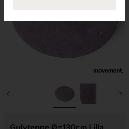
Gulvteppe Ø=130cm Lilla,