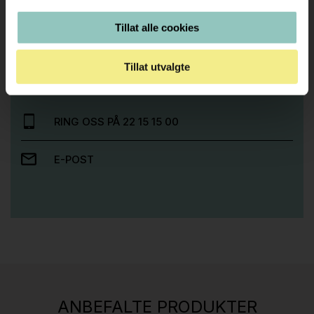
Tillat alle cookies
Trenger du hjelp med et større kjøp eller
prosjekt?
Tillat utvalgte
Ta kontakt med oss så hjelper vi deg!
RING OSS PÅ 22 15 15 00
E-POST
Stk.
814
H05 5600 Swingback-armlene Mørk
ANBEFALTE PRODUKTER