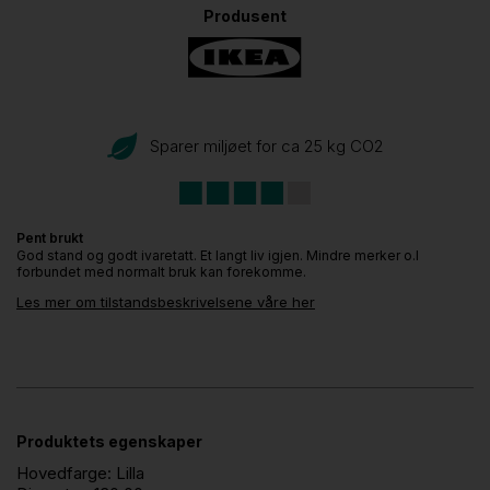
Produsent
Sparer miljøet for ca 25 kg CO
2
Pent brukt
God stand og godt ivaretatt. Et langt liv igjen. Mindre merker o.l
forbundet med normalt bruk kan forekomme.
Les mer om tilstandsbeskrivelsene våre her
Produktets egenskaper
Hovedfarge:
Lilla